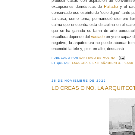
producir casas con aspiración de convertirs
excepciones domésticas de
Palladio
y el rar
conservado ese espíritu de “ocio digno” tanto p
La casa, como tema, permaneció siempre libr
calma que encuentra esta disciplina en el case
que se ha ganado su fama de arte perdurable
escultura depende del
vaciado
en yeso capaz de
negativo, la arquitectura no puede abordar t
encendió la tele y, pies en alto, descansó.
PUBLICADO POR
SANTIAGO DE MOLINA
ETIQUETAS:
ESCUCHAR
,
EXTRAÑAMIENTO
,
PESAR
28 DE NOVIEMBRE DE 2022
LO CREAS O NO, LA ARQUITE