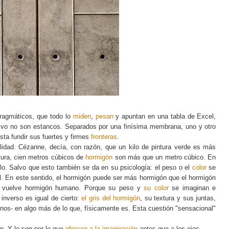
pragmáticos, que todo lo
miden
,
pesan
y apuntan en una tabla de Excel,
tativo no son estancos. Separados por una finísima membrana, uno y otro
ta fundir sus fuertes y firmes
fronteras
.
alidad. Cézanne, decía, con razón, que un kilo de pintura verde es más
tura, cien metros cúbicos de
hormigón
son más que un metro cúbico. En
llo. Salvo que esto también se da en su psicología: el peso o el
color
se
eal. En este sentido, el hormigón puede ser más hormigón que el hormigón
e vuelve hormigón humano. Porque su peso y
su color
se imaginan e
 inverso es igual de cierto:
el gris del hormigón
, su textura y sus juntas,
enos- en algo más de lo que, físicamente es. Esta cuestión "sensacional"
n. Y lo son por lo que
ofrecen a la imaginación
antes que a los ojos.