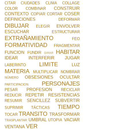
CITAR
CIUDADES
CLIMA
COLLAGE
CONSTRUIR
COLOR
COMBINAR
CONTEXTO
COSER
COPIAR
CORTAR
DEFINICIONES
DEFORMAR
DIBUJAR
ENVOLVER
ELEGIR
ESCUCHAR
ESTRUCTURAR
EXTRAÑAMIENTO
FEO
FORMATIVIDAD
FRAGMENTAR
HABITAR
FUNCION
FUNDIR
GIRAR
IDEAR
INTERFERIR
JUGAR
LIMITE
LUZ
LABERINTO
MATERIA
MULTIPLICAR
NOMBRAR
OBSESIONES
OCULTAR
NÚMERO
PERSONAJES
PARTICIPACION
PROFESION
PESAR
RECICLAR
REPETIR
RESISTENCIAS
REDUCIR
SENCILLEZ
SUBVERTIR
RESUMIR
TIEMPO
SUPRIMIR
TÁCTICAS
TRANSITO
TRASFORMAR
TOCAR
UMBRAL
VACIAR
UTOPIA
TRASPLANTAR
VER
VENTANA