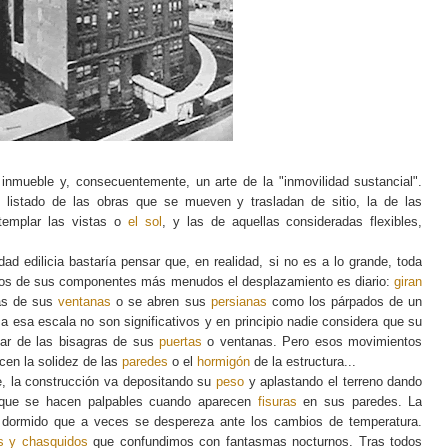
 inmueble y, consecuentemente, un arte de la "inmovilidad sustancial".
l listado de las obras que se mueven y trasladan de sitio, la de las
ntemplar las vistas o
el sol
, y las de aquellas consideradas flexibles,
ad edilicia bastaría pensar que, en realidad, si no es a lo grande, toda
hos de sus componentes más menudos el desplazamiento es diario:
giran
jas de sus
ventanas
o se abren sus
persianas
como los párpados de un
 esa escala no son significativos y en principio nadie considera que su
ar de las bisagras de sus
puertas
o ventanas. Pero esos movimientos
acen la solidez de las
paredes
o el
hormigón
de la estructura...
e, la construcción va depositando su
peso
y aplastando el terreno dando
 que se hacen palpables cuando aparecen
fisuras
en sus paredes. La
er dormido que a veces se despereza ante los cambios de temperatura.
os y chasquidos
que confundimos con fantasmas nocturnos. Tras todos