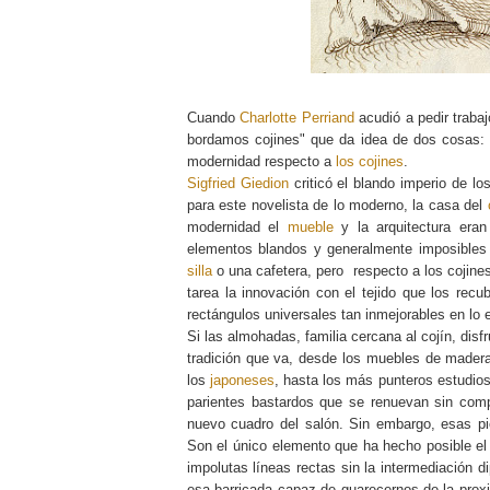
Cuando
Charlotte Perriand
acudió a pedir traba
bordamos cojines" que da idea de dos cosas: s
modernidad respecto a
los cojines
.
Sigfried Giedion
criticó el blando imperio de lo
para este novelista de lo moderno, la casa del
modernidad el
mueble
y la arquitectura era
elementos blandos y generalmente imposibles
silla
o una cafetera, pero respecto a los cojine
tarea la innovación con el tejido que los re
rectángulos universales tan inmejorables en lo e
Si las almohadas, familia cercana al cojín, dis
tradición que va, desde los muebles de madera
los
japoneses
, hasta los más punteros estudios
parientes bastardos que se renuevan sin comp
nuevo cuadro del salón. Sin embargo, esas pi
Son el único elemento que ha hecho posible el
impolutas líneas rectas sin la intermediación d
esa barricada capaz de guarecernos de la prox