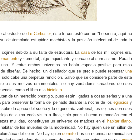
jo al estudio de
Le Corbusier
, éste le contestó con un "Lo siento, aquí no
u destemplada estupidez machista y la posición intelectual de toda la
s cojines debido a su falta de estructura. La
casa
de los mil cojines era,
ornamento
y como tal, algo inquietante y cercano al surrealismo. Para la
n uno. Y entre ambos universos no había espacio posible para esos
 de diseñar. De hecho, un diseñador que se precie puede repensar
una
s solo cabe una perpetua rendición. Salvo que se considere parte de esta
cubre o sus motivos ornamentales, no hay verdaderos creadores de esos
sencial como el libro o la
bicicleta
.
frutan de un merecido prestigio, pues están ligadas a cosas serias y a una
 para preservar la forma del peinado durante la noche de los
egipcios
y
 sobre la apnea del sueño y la ergonomía vertebral, los cojines son esos
lejo de culpa cada visita a Ikea, solo por su buena entonación con el
ezas mullidas, constituyen un universo de matices en el
habitar diario
.
 habitar de los muebles de la modernidad. No hay quien use un sillón de
iplomática del cojín. No hay quien
dormite
tras una comida dominical sin
imidad escrutadora de la suegra de turno. No hay quien lea en una
cama