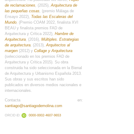
de reclamaciones
,
(2025),
Arquitectura de
las pequeñas cosas
,
(premio Málaga de
Ensayo 2022),
Todas las Escaleras del
Mundo
,
(Premio COAM 2022, finalista XVI
BEAU y finalista premios FAD de
Arquitectura y Crítica 2022),
Hambre de
Arquitectura
,
(2016),
Múltiples. Estrategias
de arquitectura
,
(2013),
Arquitectos al
margen
(2012) y
Collage y Arquitectura
(seleccionado en los premios FAD de
Arquitectura y Crítica 2015). Su obra
construida ha sido seleccionada en la Bienal
de Arquitectura y Urbanismo Española 2013.
Sus obras y sus escritos han sido
publicados en diversos medios nacionales e
internacionales.
Contacta en:
santiago@santiagodemolina.com
ORCID iD:
0000-0002-4607-9653