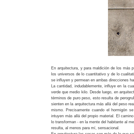
En arquitectura, y para maldición de los más 
los universos de lo cuantitativo y de lo cuali
se influyen y permean en ambas direcciones has
La cantidad, indudablemente, influye en la cu
verde que medio kilo. Desde luego, en arquitec
términos de puro peso, esto resulta de perogru
sienten en la arquitectura más allá del peso r
mismo. Precisamente cuando el hormigón s
intuyen más allá del propio material. El camino
lo transforman - en la mente del habitante al m
resulta, al menos para mí, sensacional.
En arquitectura las cosas son más de lo que so