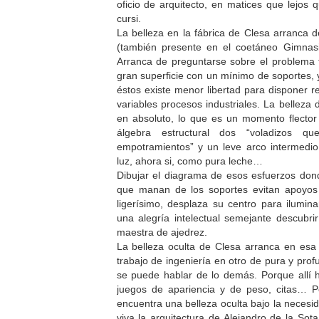
oficio de arquitecto, en matices que lejos 
cursi.
La belleza en la fábrica de Clesa arranca de
(también presente en el coetáneo Gimnasio
Arranca de preguntarse sobre el problema 
gran superficie con un mínimo de soportes
éstos existe menor libertad para disponer r
variables procesos industriales. La belleza
en absoluto, lo que es un momento flector 
álgebra estructural dos “voladizos 
empotramientos” y un leve arco intermedi
luz, ahora si, como pura leche…
Dibujar el diagrama de esos esfuerzos dond
que manan de los soportes evitan apoyos 
ligerísimo, desplaza su centro para ilumina
una alegría intelectual semejante descubri
maestra de ajedrez.
La belleza oculta de Clesa arranca en esa
trabajo de ingeniería en otro de pura y pro
se puede hablar de lo demás. Porque allí 
juegos de apariencia y de peso, citas… Pe
encuentra una belleza oculta bajo la necesi
viva la arquitectura de Alejandro de la Sot