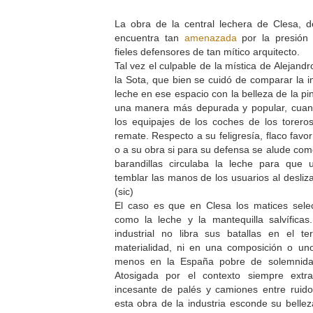
La obra de la central lechera de Clesa, 
encuentra tan
amenazada
por la presión 
fieles defensores de tan mítico arquitecto.
Tal vez el culpable de la mística de Alejandr
la Sota, que bien se cuidó de comparar la 
leche en ese espacio con la belleza de la pi
una manera más depurada y popular, cuan
los equipajes de los coches de los torero
remate. Respecto a su feligresía, flaco favo
o a su obra si para su defensa se alude co
barandillas circulaba la leche para que u
temblar las manos de los usuarios al desli
(sic)
El caso es que en Clesa los matices sele
como la leche y la mantequilla salvífica
industrial no libra sus batallas en el te
materialidad, ni en una composición o uno
menos en la España pobre de solemnidad
Atosigada por el contexto siempre extr
incesante de palés y camiones entre ruido
esta obra de la industria esconde su bellez