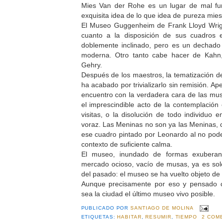
Mies Van der Rohe es un lugar de mal fu
exquisita idea de lo que idea de pureza mies
El Museo Guggenheim de Frank Lloyd Wrig
cuanto a la disposición de sus cuadros
doblemente inclinado, pero es un dechado
moderna. Otro tanto cabe hacer de Kahn, V
Gehry.
Después de los maestros, la tematización d
ha acabado por trivializarlo sin remisión. A
encuentro con la verdadera cara de las mu
el imprescindible acto de la contemplación
visitas, o la disolución de todo individuo
voraz. Las Meninas no son ya las Meninas,
ese cuadro pintado por Leonardo al no pod
contexto de suficiente calma.
El museo, inundado de formas exuberan
mercado ocioso, vacío de musas, ya es sol
del pasado: el museo se ha vuelto objeto d
Aunque precisamente por eso y pensado c
sea la ciudad el último museo vivo posible.
PUBLICADO POR
SANTIAGO DE MOLINA
ETIQUETAS:
HABITAR
,
RESUMIR
,
TIEMPO
2 COM