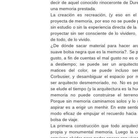
decir de aquel conocido rinoceronte de Dur
una memoria prestada.
La creación es recreación, (y eso en el
proyecta de memoria, por eso no se puede pr
sin estudio o sin la experiencia directa de la
proyectar sin ser consciente de lo vividero,
de todo, de lo vivido.
¿De dónde sacar material para hacer arq
suave bolsa negra que es la memoria?. Se p
gusto, a fin de cuentas el mal gusto no es 
a destiempo; se puede ser un arquitecto
matices del color, se puede incluso s
Corbusier, y desambiguar el espacio por m
ser arquitecto desmemoriado, no. No es po
se elude el tiempo (y la arquitectura es la hu
memoria no puede construirse el terreno
Porque sin memoria caminamos solos y lo
aspirar es a erigir un menhir. En este senti
modo eficaz de empujar el recuerdo hacia 
bolsa de viaje.
La primera construcción que todo arquitec
propia y monumental memoria. Luego la c
conviene olvidar para poder operar con vive