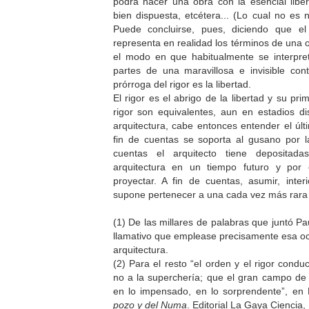
podrá nacer una obra con la esencial libe
bien dispuesta, etcétera... (Lo cual no es 
Puede concluirse, pues, diciendo que e
representa en realidad los términos de una 
el modo en que habitualmente se interpret
partes de una maravillosa e invisible cont
prórroga del rigor es la libertad.
El rigor es el abrigo de la libertad y su pri
rigor son equivalentes, aun en estadios dis
arquitectura, cabe entonces entender el últ
fin de cuentas se soporta al gusano por la 
cuentas el arquitecto tiene depositad
arquitectura en un tiempo futuro y po
proyectar. A fin de cuentas, asumir, interi
supone pertenecer a una cada vez más rara c
(1) De las millares de palabras que juntó Pa
llamativo que emplease precisamente esa ocu
arquitectura.
(2) Para el resto “el orden y el rigor cond
no a la superchería; que el gran campo de c
en lo impensado, en lo sorprendente”, e
pozo y del Numa
. Editorial La Gaya Ciencia