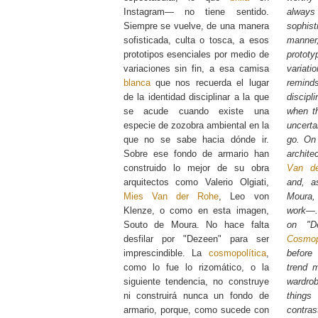
Instagram— no tiene sentido.
alway
Siempre se vuelve, de una manera
sophist
sofisticada, culta o tosca, a esos
manne
prototipos esenciales por medio de
proto
variaciones sin fin, a esa camisa
variati
blanca
que nos recuerda el lugar
remin
de la identidad disciplinar a la que
discip
se acude cuando existe una
when t
especie de zozobra ambiental en la
uncerta
que no se sabe hacia dónde ir.
go. On 
Sobre ese fondo de armario han
archite
construido lo mejor de su obra
Van d
arquitectos como Valerio Olgiati,
and, a
Mies Van der Rohe
, Leo von
Moura, 
Klenze, o como en esta imagen,
work—.
Souto de Moura. No hace falta
on "D
desfilar por "Dezeen" para ser
Cosmop
imprescindible. La
cosmopolítica
,
before
como lo fue lo rizomático, o la
trend m
siguiente tendencia, no construye
wardrob
ni construirá nunca un fondo de
things
armario, porque, como sucede con
contras