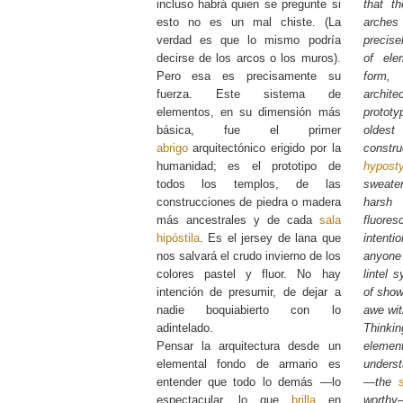
incluso habrá quien se pregunte si
that t
esto no es un mal chiste. (La
arches
verdad es que lo mismo podría
precise
decirse de los arcos o los muros).
of ele
Pero esa es precisamente su
form,
fuerza. Este sistema de
archit
elementos, en su dimensión más
protot
básica, fue el primer
olde
abrigo
arquitectónico erigido por la
const
humanidad; es el prototipo de
hypost
todos los templos, de las
sweater
construcciones de piedra o madera
harsh
más ancestrales y de cada
sala
fluore
hipóstila
. Es el jersey de lana que
intenti
nos salvará el crudo invierno de los
anyone
colores pastel y fluor. No hay
lintel 
intención de presumir, de dejar a
of show
nadie boquiabierto con lo
awe wit
adintelado.
Thinkin
Pensar la arquitectura desde un
elemen
elemental fondo de armario es
underst
entender que todo lo demás —lo
—the
espectacular, lo que
brilla
en
worth