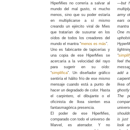
HiperMies no correría a salvar al
—but h
mundo del mal gusto, ni mucho
multipl
menos, sino que su poder estaría
army of
en multiplicarse a sí mismo
ears o
creando un ejército viral de Mies
mantra 
que tratarían de susurrar en los
One mi
oídos de todos los creadores del
uphols
mundo el mantra “
menos es más
”.
Hyper
Uno es fabricante de tapicerías y
light
una copia de ese HiperMies se
“
simplif
acercaría a la velocidad del rayo
feel th
para sugerir en su oído:
messag
“
simplifica
”. Un diseñador gráfico
add a 
sentiría el hálito frío de ese mismo
carpen
mensaje cuando está a punto de
Ikea of
hacer un degradado de color. Hasta
ghostly
el carpintero, el dibujante o el
The p
oficinista de Ikea sienten esa
compar
fantasmagórica presencia.
univer
El poder de ese HiperMies,
shouldn
comparado con todo el universo de
is jus
Marvel, es aterrador. Y no
look a