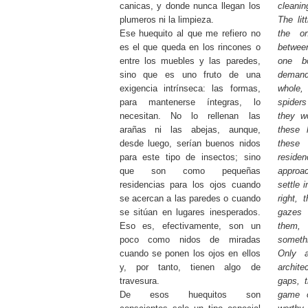
canicas, y donde nunca llegan los
cleanin
plumeros ni la limpieza.
The lit
Ese huequito al que me refiero no
the o
es el que queda en los rincones o
betwee
entre los muebles y las paredes,
one b
sino que es uno fruto de una
demand
exigencia intrínseca: las formas,
whole, 
para mantenerse íntegras, lo
spiders
necesitan. No lo rellenan las
they w
arañas ni las abejas, aunque,
these 
desde luego, serían buenos nidos
these
para este tipo de insectos; sino
residen
que son como pequeñas
approa
residencias para los ojos cuando
settle 
se acercan a las paredes o cuando
right, 
se sitúan en lugares inesperados.
gazes
Eso es, efectivamente, son un
them, 
poco como nidos de miradas
someth
cuando se ponen los ojos en ellos
Only a
y, por tanto, tienen algo de
archite
travesura.
gaps, t
De esos huequitos son
game o