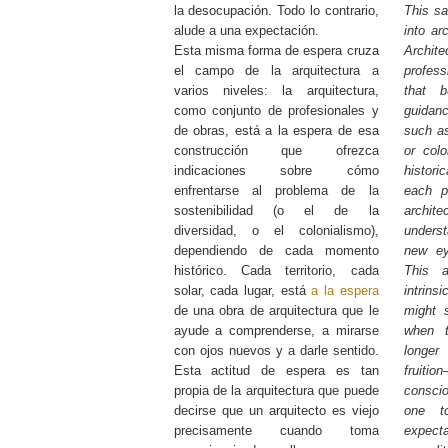
la desocupación. Todo lo contrario,
This sa
alude a una expectación.
into ar
Esta misma forma de espera cruza
Archi
el campo de la arquitectura a
profess
varios niveles: la arquitectura,
that b
como conjunto de profesionales y
guidanc
de obras, está a la espera de esa
such as
construcción que ofrezca
or colo
indicaciones sobre cómo
histori
enfrentarse al problema de la
each p
sostenibilidad (o el de la
archite
diversidad, o el colonialismo),
underst
dependiendo de cada momento
new ey
histórico. Cada territorio, cada
This a
solar, cada lugar, está
a la espera
intrins
de una obra de arquitectura que le
might 
ayude a comprenderse, a mirarse
when t
con ojos nuevos y a darle sentido.
longer
Esta actitud de espera es tan
fruit
propia de la arquitectura que puede
consci
decirse que un arquitecto es viejo
one to
precisamente cuando toma
expecta