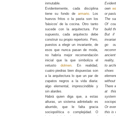
inmutable.
Evident
Evidentemente, cada disciplina
own
w
tiene su fondo de
armario
. Los
or past
huevos fritos o la pasta son los
The sam
'básicos' de la cocina. Otro tanto
Of cou
sucede con la arquitectura. Por
build t
supuesto, cada arquitecto debe
But i
construir su propio repertorio. Pero,
invaria
puestos a elegir un invariante, de
go ou
esos que nunca pasan de moda,
recomm
no habría mejor recomendación
ancie
inicial que la que simboliza el
reality
vetusto
dolmen
. En realidad,
to arch
cuatro piedras bien dispuestas son
shoes
a la arquitectura lo que un par de
elemen
zapatos negros a la vida diaria:
without
algo elemental, imprescindible y
There w
sin alardes.
at thi
Habrá quien diga que, a estas
syste
alturas, un sistema adintelado es
sociopo
aburrido, que le falta gracia
Or eve
sociopolítica o complejidad. O
this is