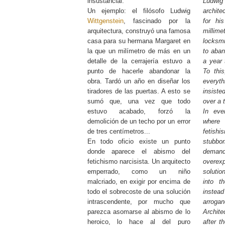
insustancial.
Ludwi
Un ejemplo: el filósofo Ludwig
archite
Wittgenstein
, fascinado por la
for hi
arquitectura, construyó una famosa
milli
casa para su hermana Margaret en
locksmi
la que un milímetro de más en un
to aban
detalle de la cerrajería estuvo a
a year 
punto de hacerle abandonar la
To thi
obra. Tardó un año en diseñar los
every
tiradores de las puertas. A esto se
insiste
sumó que, una vez que todo
over a 
estuvo acabado, forzó la
In eve
demolición de un techo por un error
where 
de tres centímetros...
fetish
En todo oficio existe un punto
stubbor
donde aparece el abismo del
deman
fetichismo narcisista. Un arquitecto
overexp
emperrado, como un niño
solutio
malcriado, en exigir por encima de
into t
todo el sobrecoste de una solución
instea
intrascendente, por mucho que
arroga
parezca asomarse al abismo de lo
Archite
heroico, lo hace al del puro
after t