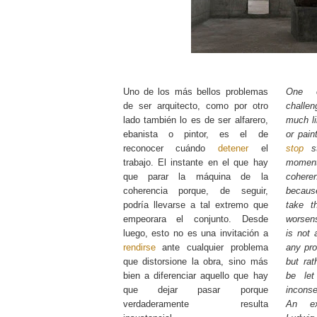
Uno de los más bellos problemas
One o
de ser arquitecto, como por otro
challen
lado también lo es de ser alfarero,
much li
ebanista o pintor, es el de
or pain
reconocer cuándo
detener
el
stop
st
trabajo. El instante en el que hay
momen
que parar la máquina de la
coher
coherencia porque, de seguir,
becaus
podría llevarse a tal extremo que
take t
empeorara el conjunto. Desde
worsens
luego, esto no es una invitación a
is not 
rendirse
ante cualquier problema
any pro
que distorsione la obra, sino más
but rat
bien a diferenciar aquello que hay
be let
que dejar pasar porque
inconse
verdaderamente resulta
An ex