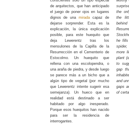
conscientes solo un tipo especial
worthy
de arquitectos, que han anticipado
surpris
el juego de poner ojos en lugares
the onl
dignos de una
mirada
capaz de
the li
dejarse sorprender. Esta es la
behin
explicación, la única explicación
Resur
posible, para este huequito que
Stockh
deja Lewerentz tras los
he fill
mensulones de la Capilla de la
spider
Resurrección en el Cementerio de
more l
Estocolmo. Un huequito que
plant (
rellena con una escolopendra, o
to sug
una araña de piedra, y desde luego
gap th
se parece más a un bicho que a
inhabit
algún tipo de vegetal (por mucho
and unn
que Lewerentz intente sugerir esa
gaps ar
semejanza). Un hueco que en
of cert
realidad está destinado a ser
habitado por algo inesperado.
Porque esos huequitos han nacido
para ser la residencia de
interrogantes.