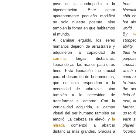
paso de la cuadrupedia a la
from
bipedestación. Este gesto
bipeda
aparentemente pequeño modificó
shift c
no solo nuestra postura, sino
but al
también la forma en que habitamos
world.
el mundo.
By
Al caminar erguido, los seres
stopped
humanos dejaron de arrastrarse y
ability
adquirieron la capacidad de
thus fr
caminar
largas distancias,
purpo
liberando así las manos para otros
crucial
fines. Esta liberación fue crucial
which 
para el desarrollo de herramientas,
need to
que no solo respondían a la
to tran
necesidad de sobrevivir, sino
the acq
también a la necesidad de
field o
transformar el entorno. Con la
rose, 
verticalidad adquirida, el campo
farther.
visual del ser humano también se
up to 4
amplió. La cabeza se elevó, y
la
each s
mirada
comenzó a abarcar
playe
distancias más grandes. Gracias a
locomo