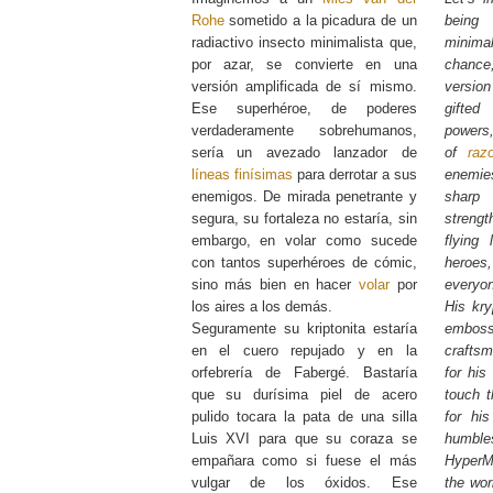
Rohe
sometido a la picadura de un
being 
radiactivo insecto minimalista que,
minima
por azar, se convierte en una
chance,
versión amplificada de sí mismo.
version
Ese superhéroe, de poderes
gifte
verdaderamente sobrehumanos,
powers,
sería un avezado lanzador de
of
razo
líneas finísimas
para derrotar a sus
enemie
enemigos. De mirada penetrante y
sharp 
segura, su fortaleza no estaría, sin
strengt
embargo, en volar como sucede
flying
con tantos superhéroes de cómic,
heroe
sino más bien en hacer
volar
por
everyon
los aires a los demás.
His kry
Seguramente su kriptonita estaría
embos
en el cuero repujado y en la
craftsm
orfebrería de Fabergé. Bastaría
for his
que su durísima piel de acero
touch t
pulido tocara la pata de una silla
for his
Luis XVI para que su coraza se
humbl
empañara como si fuese el más
HyperM
vulgar de los óxidos. Ese
the wor