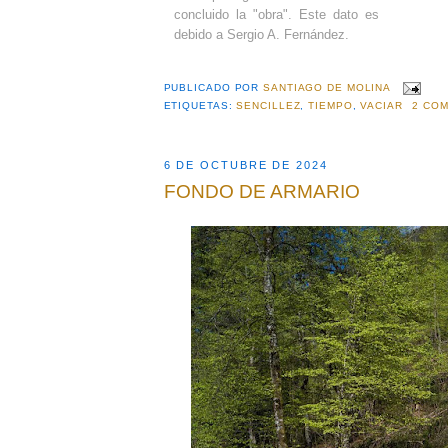
concluido la "obra". Este dato es
debido a Sergio A. Fernández.
PUBLICADO POR
SANTIAGO DE MOLINA
ETIQUETAS:
SENCILLEZ
,
TIEMPO
,
VACIAR
2 COM
6 DE OCTUBRE DE 2024
FONDO DE ARMARIO