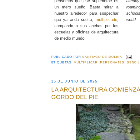
pensemos que ese superhéroe es
alrea
un mero sueño. Basta mirar a
roaming
nuestro alrededor para sospechar
schools
que ya anda suelto,
multiplicado
,
world.
campando a sus anchas por las
escuelas y oficinas de arquitectura
de medio mundo.
PUBLICADO POR
SANTIAGO DE MOLINA
ETIQUETAS:
MULTIPLICAR
,
PERSONAJES
,
SENCI
15 DE JUNIO DE 2025
LA ARQUITECTURA COMIENZA
GORDO DEL PIE