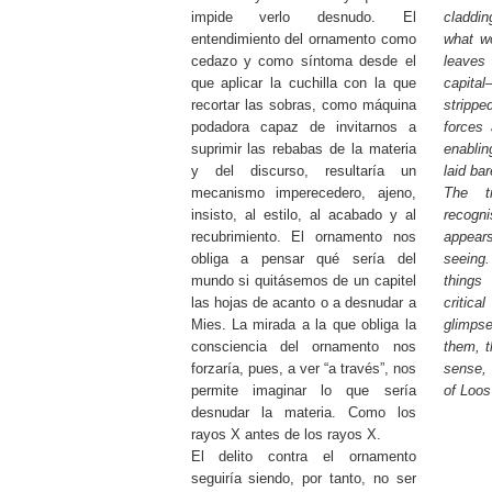
impide verlo desnudo. El
claddin
entendimiento del ornamento como
what wo
cedazo y como síntoma desde el
leave
que aplicar la cuchilla con la que
capita
recortar las sobras, como máquina
stripp
podadora capaz de invitarnos a
forces 
suprimir las rebabas de la materia
enablin
y del discurso, resultaría un
laid ba
mecanismo imperecedero, ajeno,
The t
insisto, al estilo, al acabado y al
recog
recubrimiento. El ornamento nos
appear
obliga a pensar qué sería del
seeing
mundo si quitásemos de un capitel
thing
las hojas de acanto o a desnudar a
critic
Mies. La mirada a la que obliga la
glimp
consciencia del ornamento nos
them, t
forzaría, pues, a ver “a través”, nos
sense,
permite imaginar lo que sería
of Loos
desnudar la materia. Como los
rayos X antes de los rayos X.
El delito contra el ornamento
seguiría siendo, por tanto, no ser