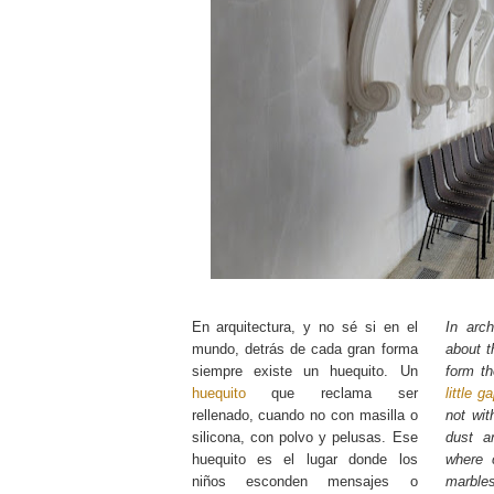
En arquitectura, y no sé si en el
In arch
mundo, detrás de cada gran forma
about t
siempre existe un huequito. Un
form th
huequito
que reclama ser
little g
rellenado, cuando no con masilla o
not wit
silicona, con polvo y pelusas. Ese
dust an
huequito es el lugar donde los
where 
niños esconden mensajes o
marble