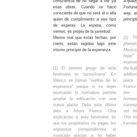
consciencia de no llegar a ver ya
a qualit
esas obras. Cuando se hace
Fortun
consciente de que no será él o ella
way, a
quien dé cumplimiento a ese tipo
princip
de esperas. La espera, como
vemos, es propia de la juventud.
Menos mal que estas fechas, por
(1) T
cierto, están regidas bajo este
phenom
mismo principio de la esperanza.
Mexico
hope" 
exposed
(1) El término griego de este
the bui
fenómeno es “panosikoma”. En
additio
México se llaman "varillas de la
piece 
esperanza" porque si se dejan
Franco
asomando la normativa permite
this
ampliar la edificación con una
homeo
nueva planta. Debo este último
corres
dato a Arturo Franco. Otra
not fin
explicación a este fenómeno es
This in
que los propietarios no pagan los
Fernán
impuestos correpondientes al
municipio gracias a no haber