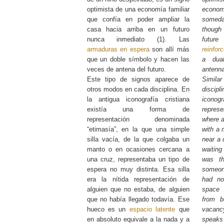
optimista de una economía familiar
econo
que confía en poder ampliar la
someda
casa hacia arriba en un futuro
though
nunca inmediato (1). Las
futur
armaduras en espera
son allí más
reinfor
que un doble símbolo y hacen las
a dua
veces de antena del futuro.
antenna
Este tipo de signos aparece de
Simila
otros modos en cada disciplina. En
discipl
la antigua iconografía cristiana
iconog
existía una forma de
represe
representación denominada
where a
“etimasía”, en la que una simple
with a 
silla vacía, de la que colgaba un
near a 
manto o en ocasiones cercana a
waiting
una cruz, representaba un tipo de
was th
espera no muy distinta. Esa silla
someo
era la nítida representación de
had no
alguien que no estaba, de alguien
space
que no había llegado todavía. Ese
from b
hueco es un
espacio latente
que
vacanc
en absoluto equivale a la nada y a
speaks 