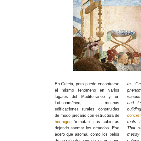
En Grecia, pero puede encontrarse
In Gr
el mismo fenómeno en varios
pheno
lugares del Mediterráneo y en
various
Latinoamérica, muchas
and La
edificaciones rurales construidas
buildin
de modo precario con estructura de
concre
hormigón
“rematan” sus cubiertas
roofs 
dejando asomar los armados. Ese
That st
acero que asoma, como los pelos
messy
de un niño despeinado, es un signo
optim