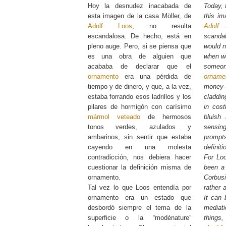
Hoy la desnudez inacabada de
Today, 
esta imagen de la casa Möller, de
this im
Adolf Loos
, no resulta
Adolf 
escandalosa. De hecho, está en
scanda
pleno auge. Pero, si se piensa que
would n
es una obra de alguien que
when we
acababa de declarar que el
someon
ornamento
era una pérdida de
orname
tiempo y de dinero, y que, a la vez,
money
estaba forrando esos ladrillos y los
claddin
pilares de hormigón con carísimo
in cos
mármol veteado
de hermosos
bluish
tonos verdes, azulados y
sensi
ambarinos, sin sentir que estaba
prompt
cayendo en una molesta
definiti
contradicción, nos debiera hacer
For Lo
cuestionar la definición misma de
been a 
ornamento.
Corbus
Tal vez lo que Loos entendía por
rather 
ornamento era un estado que
It can 
desbordó siempre el tema de la
mediat
superficie o la “modénature”
things