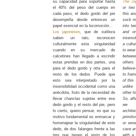
su capacidad para soportar hasta
The Ja
el 40% del peso del cuerpo en
or two
cada paso, el dedo gordo del pie
this ana
desempeña desde entonces un
sock ma
papel esencial en la locomoción...
into tw
Los japoneses
, que de sutileza
and on
saben un rato, reconocen
insensi
culturalmente esta singularidad
a cultu
cuando en su mercado de
to wear
calcetines han llegado a escindir
betwe
estas prendas en dos partes, una
others.
para el dedo gordo y otra para el
believe
resto de los dedos. Puede que
to fram
esto sea interpretado por la
of this
insensibilidad occidental como una
unlike
anécdota, fruto de la necesidad de
other t
llevar chanclas sujetas entre ese
So, aft
dedo gordo y el resto del pie, pero
we m
lo cierto, quiero pensar, es que su
archite
motivo fundamental es enmarcar y
primiti
homenajear la singularidad de este
or wood
dedo, de dos falanges frente a las
cave and
tres que tienen el resto de los
with a