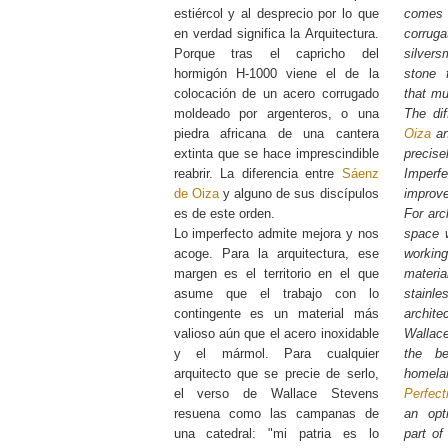
estiércol y al desprecio por lo que
comes 
en verdad significa la Arquitectura.
corru
Porque tras el capricho del
silvers
hormigón H-1000 viene el de la
stone 
colocación de un acero corrugado
that mu
moldeado por argenteros, o una
The di
piedra africana de una cantera
Oiza
an
extinta que se hace imprescindible
precise
reabrir. La diferencia entre
Sáenz
Impe
de Oiza
y alguno de sus discípulos
impro
es de este orden.
For arc
Lo imperfecto admite mejora y nos
space 
acoge. Para la arquitectura, ese
workin
margen es el territorio en el que
materi
asume que el trabajo con lo
stainle
contingente es un material más
archit
valioso aún que el acero inoxidable
Wallace
y el mármol. Para cualquier
the be
arquitecto que se precie de serlo,
homel
el verso de Wallace Stevens
Perfect
resuena como las campanas de
an opt
una catedral: "mi patria es lo
part of