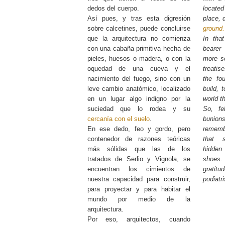
dedos del cuerpo.
located
Así pues, y tras esta digresión
place, d
sobre calcetines, puede concluirse
ground.
que la arquitectura no comienza
In tha
con una cabaña primitiva hecha de
bearer
pieles, huesos o madera, o con la
more so
oquedad de una cueva y el
treatis
nacimiento del fuego, sino con un
the fou
leve cambio anatómico, localizado
build, 
en un lugar algo indigno por la
world t
suciedad que lo rodea y su
So, fe
cercanía con el suelo
.
bunions
En ese dedo, feo y gordo, pero
rememb
contenedor de razones teóricas
that s
más sólidas que las de los
hidden 
tratados de Serlio y Vignola, se
shoes
encuentran los cimientos de
grati
nuestra capacidad para construir,
podiat
para proyectar y para habitar el
mundo por medio de la
arquitectura.
Por eso, arquitectos, cuando