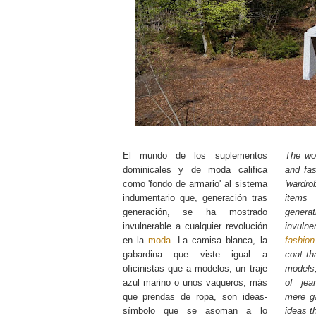
El mundo de los suplementos
The wo
dominicales y de moda califica
and fas
como 'fondo de armario' al sistema
'wardro
indumentario que, generación tras
items
generación, se ha mostrado
gene
invulnerable a cualquier revolución
invulne
en la
moda
. La camisa blanca, la
fashion
gabardina que viste igual a
coat th
oficinistas que a modelos, un traje
models,
azul marino o unos vaqueros, más
of je
que prendas de ropa, son ideas-
mere g
símbolo que se asoman a lo
ideas t