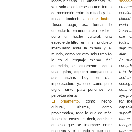
lecorbusieriana. El ornamento tal
sheddi
vez solo consistiese en una forma
ornam
de mediación entre la mirada y las
conditio
cosas, tendente a
soltar lastre
.
placed 
Desde luego, esa forma de
world, 
entender lo ornamental era flexible:
Seen in
sería un hecho cultural, una
pair o
especie de filtro, un finísimo objeto
today,
interpuesto entre la mirada y el
sign t
mundo, como por otro lado también
alert.
lo es el lenguaje mismo. Así
As su
entendido, el ornamento, como
everyth
unas gafas, seguiría campando a
It is t
sus anchas hoy en día,
and the
imperecedero, ya que, como puro
seeing i
signo, sirve para ponernos en
ornam
perpetua alerta.
sympto
El ornamento
, como hecho
for th
cultural, abarca, como
capabl
problemática, todo lo que de más
superfl
tienen las cosas: es decir, consiste
matte
en eso que se interpone entre
recog
nosotros y el mundo y que nos
trans