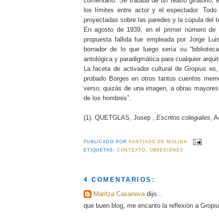
comentario: Se trataba de un teatro giratorio,
los límites entre actor y el espectador. Tod
proyectadas sobre las paredes y la cúpula del t
En agosto de 1939, en el primer número de 
propuesta fallida fue empleada por Jorge Luis
borrador de lo que luego sería su “bibliot
antológica y paradigmática para cualquier arquit
La faceta de activador cultural de Gropius e
probado Borges en otros tantos cuentos memor
verso, quizás de una imagen, a obras mayores.
de los hombres”.
(1). QUETGLAS, Josep ,
Escritos colegiales
, A
PUBLICADO POR
SANTIAGO DE MOLINA
ETIQUETAS:
CONTEXTO
,
OBSESIONES
4 COMENTARIOS:
Maritza Casanova
dijo...
que buen blog, me encanto la reflexión a Gropiu