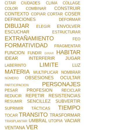
CITAR
CIUDADES
CLIMA
COLLAGE
CONSTRUIR
COLOR
COMBINAR
CONTEXTO
COSER
COPIAR
CORTAR
DEFINICIONES
DEFORMAR
DIBUJAR
ENVOLVER
ELEGIR
ESCUCHAR
ESTRUCTURAR
EXTRAÑAMIENTO
FEO
FORMATIVIDAD
FRAGMENTAR
HABITAR
FUNCION
FUNDIR
GIRAR
IDEAR
INTERFERIR
JUGAR
LIMITE
LUZ
LABERINTO
MATERIA
MULTIPLICAR
NOMBRAR
OBSESIONES
OCULTAR
NÚMERO
PERSONAJES
PARTICIPACION
PROFESION
PESAR
RECICLAR
REPETIR
RESISTENCIAS
REDUCIR
SENCILLEZ
SUBVERTIR
RESUMIR
TIEMPO
SUPRIMIR
TÁCTICAS
TRANSITO
TRASFORMAR
TOCAR
UMBRAL
VACIAR
UTOPIA
TRASPLANTAR
VER
VENTANA