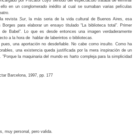
 encargado por Piscator cuyo sentido del espectáculo trataba de eliminar
o ello en un conglomerado inédito al cual se sumaban varias películas
eatro.
la revista
Sur
, la más seria de la vida cultural de Buenos Aires, esa
 Borges para elaborar un ensayo titulado “La biblioteca total”. Primer
eca de Babel”. Lo que es desde entonces una imagen verdaderamente
ecto a la hora de hablar de laberintos o bibliotecas.
s, pues, una aportación no desdeñable. No cabe como insulto. Como ha
ables, una existencia queda justificada por la mera inspiración de un
 ”Porque la maquinaria del mundo es harto compleja para la simplicidad
ctar Barcelona, 1997, pp. 177
s, muy personal, pero valida.