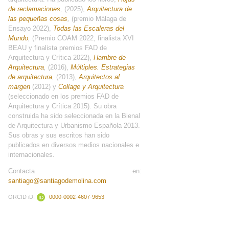
de reclamaciones
,
(2025),
Arquitectura de
las pequeñas cosas
,
(premio Málaga de
Ensayo 2022),
Todas las Escaleras del
Mundo
,
(Premio COAM 2022, finalista XVI
BEAU y finalista premios FAD de
Arquitectura y Crítica 2022),
Hambre de
Arquitectura
,
(2016),
Múltiples. Estrategias
de arquitectura
,
(2013),
Arquitectos al
margen
(2012) y
Collage y Arquitectura
(seleccionado en los premios FAD de
Arquitectura y Crítica 2015). Su obra
construida ha sido seleccionada en la Bienal
de Arquitectura y Urbanismo Española 2013.
Sus obras y sus escritos han sido
publicados en diversos medios nacionales e
internacionales.
Contacta en:
santiago@santiagodemolina.com
ORCID iD:
0000-0002-4607-9653