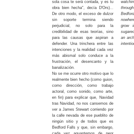
sola cosa te será contada, y es tu
watchi
obra bien hecha", decía D'Ors)...
throu
De otro modo, el exceso de dulzor
Bedford
sin soporte termina siendo
nowher
perjudicial, no solo para la
grow i
credibilidad de esas teorías, sino
sugare
para las causas que aspiran a
an arch
defender. Una trinchera entre las
intenti
intenciones y la realidad cada vez
más abismal solo conduce a la
frustración, el desencanto y la
banalización.
No se me ocurre otro motivo que lo
realmente bien hecho (como guion,
como dirección, como trabajo
actoral, como sonido, como arte,
en fin) para explicar que, Navidad
tras Navidad, no nos cansemos de
ver a James Stewart corriendo por
la calle nevada de ese pueblito de
ningún sitio y de todos que es
Bedford Falls y que, sin embargo,
cada vez aguantemos de peor