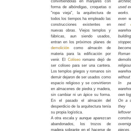
convirtiéndolas en manjares con
archit
forma de albóndigas, croquetas o
used ex
"ropa vieja", la arquitectura de
works. 
todos los tiempos ha empleado las
even wh
construcciones existentes en
next
nuevas obras. Viejos templos y
warehou
fábricas, aun siendo usados,
buildi
entran en los próximos planes de
stopp
demolición
como almacén de
becom
materia para la edificación por
Roman
venir. El
Coliseo
romano dejó de
demoli
ser coliseo para ser una cantera.
religi
Los templos griegos y romanos sin
wareho
derruir dejaron de ser usados como
without
espacio religioso y se convirtieron
In pa
en almacenes de piedra y madera,
warehou
sin cambiar ni un ápice su forma.
own log
En el pasado el almacén del
On a d
desperdicio de la arquitectura tenía
they 
su propia logística.
leftov
A otra escala y aunque aparezcan
constr
abandonados, los trozos de
overnig
madera sobrante en el hacerse de
pieces,