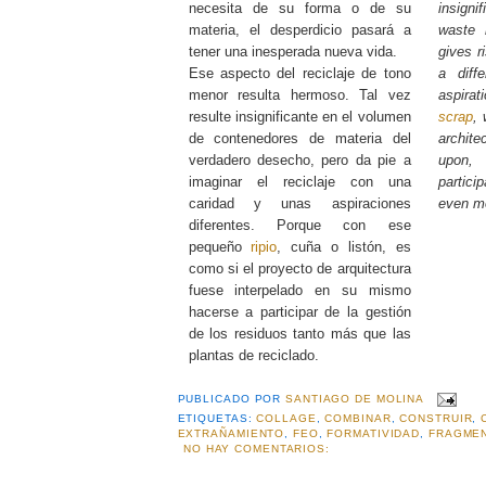
necesita de su forma o de su
insigni
materia, el desperdicio pasará a
waste m
tener una inesperada nueva vida.
gives r
Ese aspecto del reciclaje de tono
a diff
menor resulta hermoso. Tal vez
aspirat
resulte insignificante en el volumen
scrap
, 
de contenedores de materia del
architec
verdadero desecho, pero da pie a
upon,
imaginar el reciclaje con una
partic
caridad y unas aspiraciones
even mo
diferentes. Porque con ese
pequeño
ripio
, cuña o listón, es
como si el proyecto de arquitectura
fuese interpelado en su mismo
hacerse a participar de la gestión
de los residuos tanto más que las
plantas de reciclado.
PUBLICADO POR
SANTIAGO DE MOLINA
ETIQUETAS:
COLLAGE
,
COMBINAR
,
CONSTRUIR
,
EXTRAÑAMIENTO
,
FEO
,
FORMATIVIDAD
,
FRAGME
NO HAY COMENTARIOS: