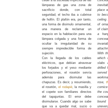
ceder a la suciedad implícita de las
concedi
lámparas de gas una zona de
inevit
sacrificio donde, con total
place w
seguridad, el techo iba a cubrirse
to bec
de hollín. El plafón era, por tanto,
ceiling
una forma de disimulo ornamental,
of orn
una manera de reclamar un
of clai
espacio en la habitación para una
a hang
lámpara colgada y una forma de
conceal
ocultar la irregularidad de su
invaria
siempre impredecible forma de
attach
sujeción.
With th
Con la llegada de los cables
which 
eléctricos, que debían atravesar
slabs 
los forjados y el yeso mediante
drilled
perforaciones, el rosetón servía
serve
además para disimular las
workman
chapuzas. Es decir, y resumiendo,
rose,
t
el rosetón,
el rodapié
, la masilla y
cornice
el copete son familiares directos
the cov
del tapajuntas. El error debe
concea
disimularse. Cuando algo se sabe
bound 
que va a quedar mal, sucio o
uneven