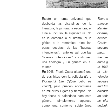
Existe un tema universal que
There e
desborda las disciplinas de la
transc
literatura, la pintura, la escultura, el
litera
cine e, incluso, la arquitectura. No
cinema,
es la comedia o el drama, ni lo
neither
gótico o lo romántico, sino las
Gothic
obras devotas de las “buenas
devote
intenciones”. Tanto es así que las
much 
“buenas intenciones” constituyen
themse
una tipología y un género en sí
and a g
mismo.
In 194
En 1946, Frank Capra alcanzó uno
of hi
de sus hitos con la película
It's a
Wonder
Wonderful Life
("¡Qué bello es
appear
vivir!"), pero pueden encontrarse
and tim
en mil otros lugares y tiempos. No
calenda
hay fecha ni calendario para este
an unde
género: simplemente aparece
as cle
como una corriente subterránea
undrink