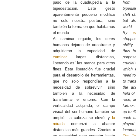
paso de la cuadrupedia a la
from
bipedestación. Este gesto
bipeda
aparentemente pequeño modificó
shift c
no solo nuestra postura, sino
but al
también la forma en que habitamos
world.
el mundo.
By
Al caminar erguido, los seres
stopped
humanos dejaron de arrastrarse y
ability
adquirieron la capacidad de
thus fr
caminar
largas distancias,
purpo
liberando así las manos para otros
crucial
fines. Esta liberación fue crucial
which 
para el desarrollo de herramientas,
need to
que no solo respondían a la
to tran
necesidad de sobrevivir, sino
the acq
también a la necesidad de
field o
transformar el entorno. Con la
rose, 
verticalidad adquirida, el campo
farther.
visual del ser humano también se
up to 4
amplió. La cabeza se elevó, y
la
each s
mirada
comenzó a abarcar
playe
distancias más grandes. Gracias a
locomo
su capacidad para soportar hasta
The Ja