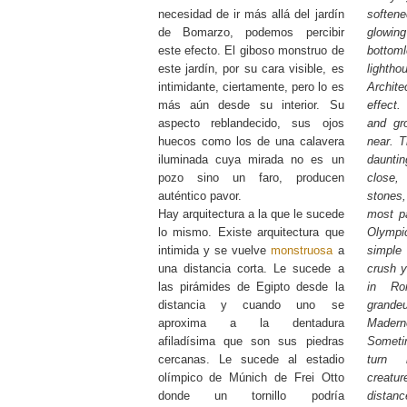
necesidad de ir más allá del jardín
soften
de Bomarzo, podemos percibir
glowing
este efecto. El giboso monstruo de
bottom
este jardín, por su cara visible, es
lightho
intimidante, ciertamente, pero lo es
Archit
más aún desde su interior. Su
effect.
aspecto reblandecido, sus ojos
and g
huecos como los de una calavera
near. 
iluminada cuya mirada no es un
dauntin
pozo sino un faro, producen
close
auténtico pavor.
stones
Hay arquitectura a la que le sucede
most pa
lo mismo. Existe arquitectura que
Olymp
intimida y se vuelve
monstruosa
a
simple 
una distancia corta. Le sucede a
crush y
las pirámides de Egipto desde la
in Ro
distancia y cuando uno se
gran
aproxima a la dentadura
Made
afiladísima que son sus piedras
Someti
cercanas. Le sucede al estadio
turn b
olímpico de Múnich de Frei Otto
creat
donde un tornillo podría
distan