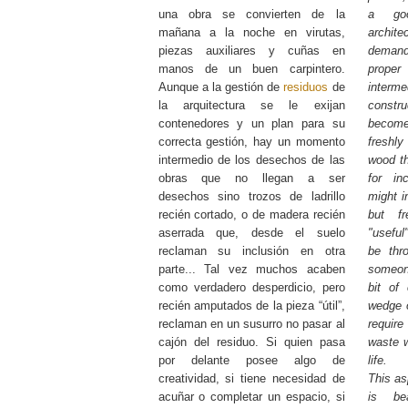
una obra se convierten de la
a goo
mañana a la noche en virutas,
archit
piezas auxiliares y cuñas en
demands
manos de un buen carpintero.
prope
Aunque a la gestión de
residuos
de
inter
la arquitectura se le exijan
const
contenedores y un plan para su
become 
correcta gestión, hay un momento
freshl
intermedio de los desechos de las
wood th
obras que no llegan a ser
for in
desechos sino trozos de ladrillo
might i
recién cortado, o de madera recién
but f
aserrada que, desde el suelo
"useful
reclaman su inclusión en otra
be thr
parte... Tal vez muchos acaben
someon
como verdadero desperdicio, pero
bit of 
recién amputados de la pieza “útil”,
wedge o
reclaman en un susurro no pasar al
require
cajón del residuo. Si quien pasa
waste w
por delante posee algo de
life.
creatividad, si tiene necesidad de
This as
acuñar o completar un espacio, si
is be