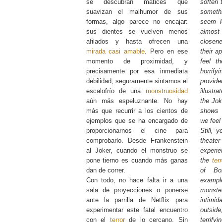
se descubran matices que
soften 
suavizan el malhumor de sus
someth
formas, algo parece no encajar:
seem l
sus dientes se vuelven menos
almost 
afilados y hasta ofrecen una
closen
mirada casi amable
. Pero en ese
their a
momento de proximidad, y
feel t
precisamente por esa inmediata
horrify
debilidad, seguramente sintamos el
provid
escalofrío de una
monstruosidad
illustr
aún más espeluznante. No hay
the Jok
más que recurrir a los cientos de
show
ejemplos que se ha encargado de
we feel
proporcionarnos el cine para
Still, 
comprobarlo. Desde Frankenstein
theater
al Joker, cuando el monstruo se
experie
pone tierno es cuando más ganas
the
terr
dan de correr.
of Bo
Con todo, no hace falta ir a una
examp
sala de proyecciones o ponerse
monst
ante la parrilla de Netflix para
intim
experimentar este fatal encuentro
outsid
con el
terror
de lo cercano. Sin
terrify