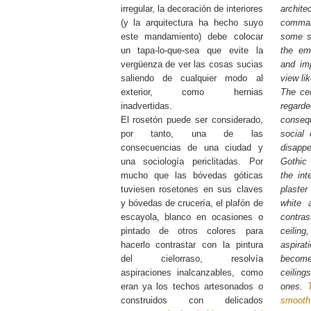
irregular, la decoración de interiores
archi
(y la arquitectura ha hecho suyo
comman
este mandamiento) debe colocar
some so
un tapa-lo-que-sea que evite la
the em
vergüenza de ver las cosas sucias
and imp
saliendo de cualquier modo al
view li
exterior, como hernias
The cei
inadvertidas.
rega
El rosetón puede ser considerado,
conse
por tanto, una de las
social 
consecuencias de una ciudad y
disap
una sociología periclitadas. Por
Gothic
mucho que las bóvedas góticas
the int
tuviesen rosetones en sus claves
plaster
y bóvedas de crucería, el plafón de
white 
escayola, blanco en ocasiones o
contra
pintado de otros colores para
ceili
hacerlo contrastar con la pintura
aspir
del cielorraso, resolvía
become
aspiraciones inalcanzables, como
ceilin
eran ya los techos artesonados o
ones.
construidos con delicados
smooth