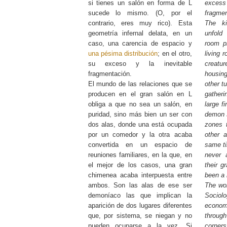
si tienes un salón en forma de L
exces
sucede lo mismo. (O, por el
fragmen
contrario, eres muy rico). Esta
The ki
geometría infernal delata, en un
unfold 
caso, una carencia de espacio y
room pr
una pésima distribución
; en el otro,
living 
su exceso y la inevitable
creat
fragmentación.
housin
El mundo de las relaciones que se
other t
producen en el gran salón en L
gatheri
obliga a que no sea un salón, en
large f
puridad, sino más bien un ser con
demon s
dos alas, donde una está ocupada
zones 
por un comedor y la otra acaba
other 
convertida en un espacio de
same ti
reuniones familiares, en la que, en
never 
el mejor de los casos, una gran
their g
chimenea acaba interpuesta entre
been a 
ambos. Son las alas de ese ser
The wor
demoníaco las que implican la
Socio
aparición de dos lugares diferentes
econo
que, por sistema, se niegan y no
through
pueden ocuparse a la vez. Si
corner