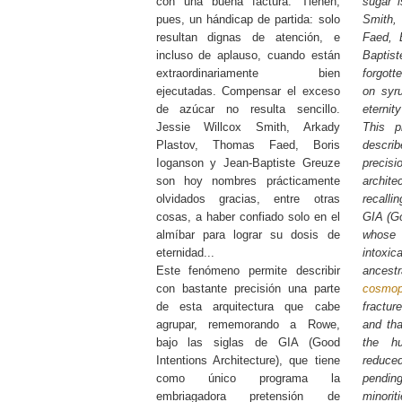
con una buena factura. Tienen,
sugar i
pues, un hándicap de partida: solo
Smith,
resultan dignas de atención, e
Faed, 
incluso de aplauso, cuando están
Baptist
extraordinariamente bien
forgott
ejecutadas. Compensar el exceso
on syru
de azúcar no resulta sencillo.
eternit
Jessie Willcox Smith, Arkady
This 
Plastov, Thomas Faed, Boris
descr
Ioganson y Jean-Baptiste Greuze
precis
son hoy nombres prácticamente
archite
olvidados gracias, entre otras
recalli
cosas, a haber confiado solo en el
GIA (Go
almíbar para lograr su dosis de
whose
eternidad...
intoxi
Este fenómeno permite describir
ances
con bastante precisión una parte
cosmop
de esta arquitectura que cabe
fractur
agrupar, rememorando a Rowe,
and tha
bajo las siglas de GIA (Good
the h
Intentions Architecture), que tiene
reduce
como único programa la
pendi
embriagadora pretensión de
minoriti