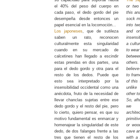
el 40% del peso del cuerpo en
or two
cada paso, el dedo gordo del pie
this ana
desempeña desde entonces un
sock ma
papel esencial en la locomoción...
into tw
Los japoneses
, que de sutileza
and on
saben un rato, reconocen
insensi
culturalmente esta singularidad
a cultu
cuando en su mercado de
to wear
calcetines han llegado a escindir
betwe
estas prendas en dos partes, una
others.
para el dedo gordo y otra para el
believe
resto de los dedos. Puede que
to fram
esto sea interpretado por la
of this
insensibilidad occidental como una
unlike
anécdota, fruto de la necesidad de
other t
llevar chanclas sujetas entre ese
So, aft
dedo gordo y el resto del pie, pero
we m
lo cierto, quiero pensar, es que su
archite
motivo fundamental es enmarcar y
primiti
homenajear la singularidad de este
or wood
dedo, de dos falanges frente a las
cave and
tres que tienen el resto de los
with a