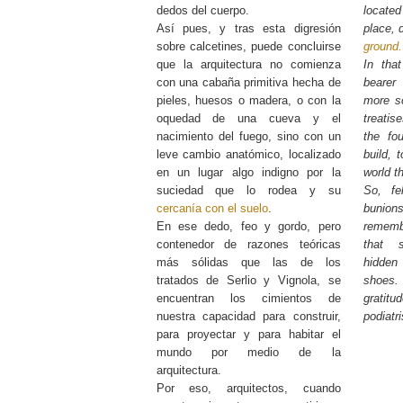
dedos del cuerpo.
located
Así pues, y tras esta digresión
place, d
sobre calcetines, puede concluirse
ground.
que la arquitectura no comienza
In tha
con una cabaña primitiva hecha de
bearer
pieles, huesos o madera, o con la
more so
oquedad de una cueva y el
treatis
nacimiento del fuego, sino con un
the fou
leve cambio anatómico, localizado
build, 
en un lugar algo indigno por la
world t
suciedad que lo rodea y su
So, fe
cercanía con el suelo
.
bunions
En ese dedo, feo y gordo, pero
rememb
contenedor de razones teóricas
that s
más sólidas que las de los
hidden 
tratados de Serlio y Vignola, se
shoes
encuentran los cimientos de
grati
nuestra capacidad para construir,
podiat
para proyectar y para habitar el
mundo por medio de la
arquitectura.
Por eso, arquitectos, cuando