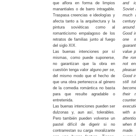
que aflora en forma de limpios
and id
manantiales o de barro intragable.
Soviet 
Traspasa creencias e ideologías y
much a
afecta tanto a la arquitectura y la
century
pintura soviéticas como al
around 
romanticismo empalagoso de los
Good in
retratos de familias junto al fuego
one m
del siglo XIX.
guaran
Las buenas intenciones por sí
value
p
mismas, como puede suponerse,
the ro
no garantizan que la obra en
not en
cuestión tenga valor alguno
per se
,
pleasan
del mismo modo que el hecho de
Good i
que una obra pertenezca al género
still t
de la comedia romántica no basta
become
para que resulte agradable o
their 
entretenida.
count
Las buenas intenciones pueden ser
execut
dulzonas y, aun así, tolerables.
with a
Pero también pueden volverse un
attent
pastel difícil de digerir si no
when th
contrarrestan su carga moralizante
made. 