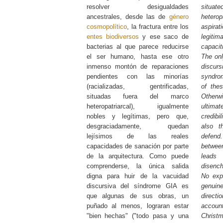
resolver desigualdades
situ
ancestrales, desde las de
género
heterop
cosmopolítico
, la fractura entre los
aspirat
entes biodiversos
y ese saco de
legitim
bacterias al que parece reducirse
capacit
el ser humano, hasta ese otro
The onl
inmenso montón de reparaciones
discur
pendientes con las minorías
syndrom
(racializadas, gentrificadas,
of the
situadas fuera del marco
Otherw
heteropatriarcal), igualmente
ultima
nobles y legítimas, pero que,
credibi
desgraciadamente, quedan
also t
lejísimos de las reales
defen
capacidades de sanación por parte
betwee
de la arquitectura. Como puede
leads
comprenderse, la única salida
disench
digna para huir de la vacuidad
No expl
discursiva del síndrome GIA es
genuin
que algunas de sus obras, un
directi
puñado al menos, lograran estar
account
"bien hechas" ("todo pasa y una
Chris