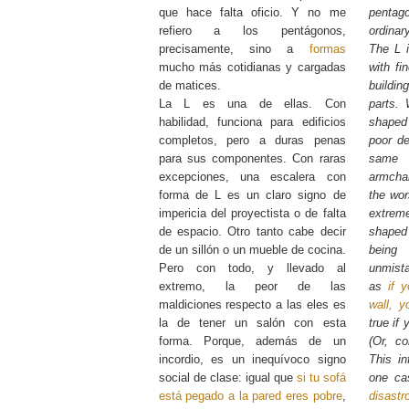
que hace falta oficio. Y no me
pentag
refiero a los pentágonos,
ordinar
precisamente, sino a
formas
The L 
mucho más cotidianas y cargadas
with fi
de matices.
buildin
La L es una de ellas. Con
parts. 
habilidad, funciona para edificios
shaped 
completos, pero a duras penas
poor de
para sus componentes. Con raras
same 
excepciones, una escalera con
armcha
forma de L es un claro signo de
the wor
impericia del proyectista o de falta
extrem
de espacio. Otro tanto cabe decir
shaped
de un sillón o un mueble de cocina.
being
Pero con todo, y llevado al
unmist
extremo, la peor de las
as
if 
maldiciones respecto a las eles es
wall, y
la de tener un salón con esta
true if
forma. Porque, además de un
(Or, co
incordio, es un inequívoco signo
This in
social de clase: igual que
si tu sofá
one ca
está pegado a la pared eres pobre
,
disastr