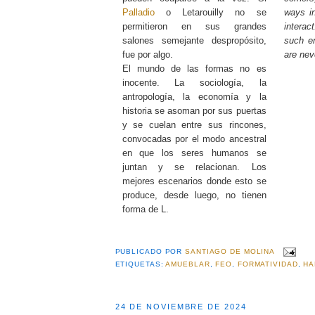
Palladio
o Letarouilly no se
ways i
permitieron en sus grandes
interac
salones semejante despropósito,
such en
fue por algo.
are nev
El mundo de las formas no es
inocente. La sociología, la
antropología, la economía y la
historia se asoman por sus puertas
y se cuelan entre sus rincones,
convocadas por el modo ancestral
en que los seres humanos se
juntan y se relacionan. Los
mejores escenarios donde esto se
produce, desde luego, no tienen
forma de L.
PUBLICADO POR
SANTIAGO DE MOLINA
ETIQUETAS:
AMUEBLAR
,
FEO
,
FORMATIVIDAD
,
HA
24 DE NOVIEMBRE DE 2024