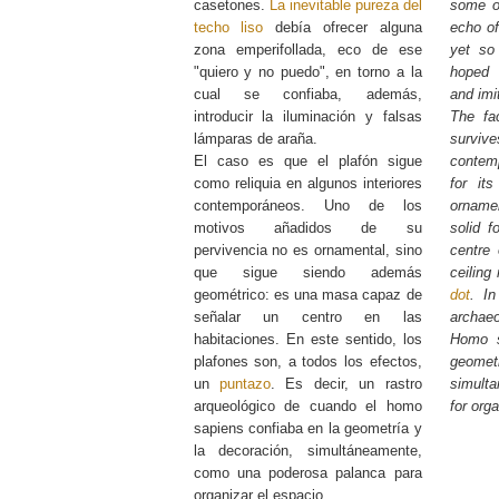
casetones.
La inevitable pureza del
some ov
techo liso
debía ofrecer alguna
echo of
zona emperifollada, eco de ese
yet so
"quiero y no puedo", en torno a la
hoped 
cual se confiaba, además,
and imi
introducir la iluminación y falsas
The fac
lámparas de araña.
survi
El caso es que el plafón sigue
contemp
como reliquia en algunos interiores
for it
contemporáneos. Uno de los
ornamen
motivos añadidos de su
solid f
pervivencia no es ornamental, sino
centre 
que sigue siendo además
ceiling
geométrico: es una masa capaz de
dot
. In
señalar un centro en las
archaeo
habitaciones. En este sentido, los
Homo s
plafones son, a todos los efectos,
geome
un
puntazo
. Es decir, un rastro
simulta
arqueológico de cuando el homo
for org
sapiens confiaba en la geometría y
la decoración, simultáneamente,
como una poderosa palanca para
organizar el espacio.