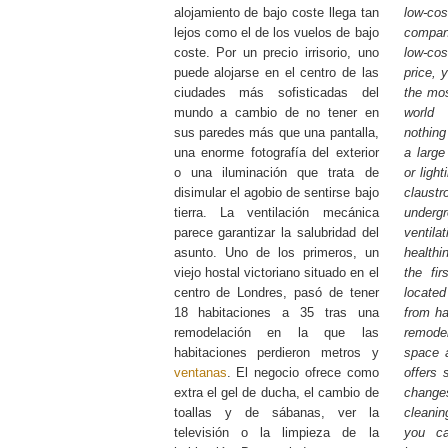
alojamiento de bajo coste llega tan
low-
lejos como el de los vuelos de bajo
compan
coste. Por un precio irrisorio, uno
low-cos
puede alojarse en el centro de las
price, 
ciudades más sofisticadas del
the mos
mundo a cambio de no tener en
world
sus paredes más que una pantalla,
nothing
una enorme fotografía del exterior
a large
o una iluminación que trata de
or light
disimular el agobio de sentirse bajo
claus
tierra. La ventilación mecánica
unde
parece garantizar la salubridad del
ventila
asunto. Uno de los primeros, un
healthi
viejo hostal victoriano situado en el
the fir
centro de Londres, pasó de tener
locate
18 habitaciones a 35 tras una
from ha
remodelación en la que las
remode
habitaciones perdieron metros y
space
ventanas
. El negocio ofrece como
offers 
extra el gel de ducha, el cambio de
change
toallas y de sábanas, ver la
cleanin
televisión o la limpieza de la
you ca