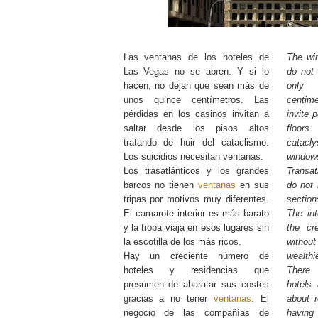
Las ventanas de los hoteles de
The wi
Las Vegas no se abren. Y si lo
do not 
hacen, no dejan que sean más de
only
unos quince centímetros. Las
centime
pérdidas en los casinos invitan a
invite 
saltar desde los pisos altos
floor
tratando de huir del cataclismo.
catac
Los suicidios necesitan ventanas.
window
Los trasatlánticos y los grandes
Transat
barcos no tienen
ventanas
en sus
do not
tripas por motivos muy diferentes.
section
El camarote interior es más barato
The int
y la tropa viaja en esos lugares sin
the cr
la escotilla de los más ricos.
witho
Hay un creciente número de
wealthi
hoteles y residencias que
There
presumen de abaratar sus costes
hotels
gracias a no tener
ventanas
. El
about r
negocio de las compañías de
havin