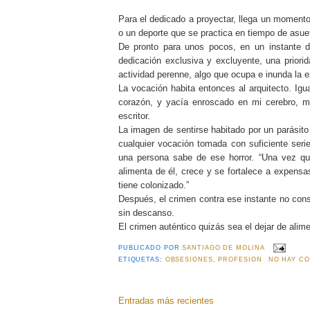
Para el dedicado a proyectar, llega un momento 
o un deporte que se practica en tiempo de asue
De pronto para unos pocos, en un instante d
dedicación exclusiva y excluyente, una prior
actividad perenne, algo que ocupa e inunda la e
La vocación habita entonces al arquitecto. Ig
corazón, y yacía enroscado en mi cerebro, m
escritor.
La imagen de sentirse habitado por un parásit
cualquier vocación tomada con suficiente ser
una persona sabe de ese horror. “Una vez que
alimenta de él, crece y se fortalece a expensas
tiene colonizado.”
Después, el crimen contra ese instante no consi
sin descanso.
El crimen auténtico quizás sea el dejar de alim
PUBLICADO POR
SANTIAGO DE MOLINA
ETIQUETAS:
OBSESIONES
,
PROFESION
NO HAY CO
Entradas más recientes