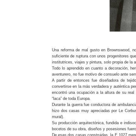
Una reforma de mal gusto en
Brownswood,
no
suficiente de ruptura con unos progenitores qu
institutrices, viajes y pintura, solo propia de la 
Todo lo aprendido en cuanto a decoración, her
aventurero, no fue motivo de consuelo ante seme
A partir de entonces fue diseñadora de tejid
convertirse en la más verdadera y auténtica per
encontró una ocupación a la altura de su real
“laca” de toda Europa.
Durante la guerra fue conductora de ambulanci
hizo dos casas muy apreciadas por Le Corbusi
mural).
Su producción arquitectónica, fundida e indis
bocetos de su obra, diseños y posesiones fueron
De esas dos casas construidas, la E 1027 mere