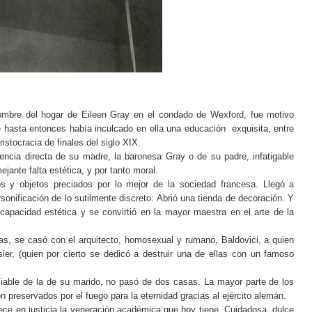
mbre del hogar de Eileen Gray en el condado de Wexford, fue motivo
e hasta entonces había inculcado en ella una educación
exquisita, entre
aristocracia de finales del siglo XIX.
encia directa de su madre, la baronesa Gray o de su padre, infatigable
jante falta estética, y por tanto moral.
os y objetos preciados por lo mejor de la sociedad francesa. Llegó a
sonificación de lo sutilmente discreto: Abrió una tienda de decoración. Y
 capacidad estética y se convirtió en la mayor maestra en el arte de la
as, se casó con el arquitecto, homosexual y rumano, Baldovici, a quien
er, (quien por cierto se dedicó a destruir una de ellas con un famoso
ociable de la de su marido, no pasó de dos casas. La mayor parte de los
 preservados por el fuego para la eternidad gracias al ejército alemán.
ce en justicia la veneración académica que hoy tiene. Cuidadosa, dulce