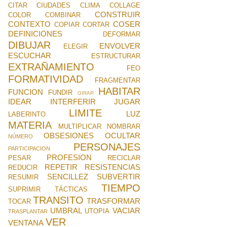
CITAR
CIUDADES
CLIMA
COLLAGE
CONSTRUIR
COLOR
COMBINAR
CONTEXTO
COSER
COPIAR
CORTAR
DEFINICIONES
DEFORMAR
DIBUJAR
ENVOLVER
ELEGIR
ESCUCHAR
ESTRUCTURAR
EXTRAÑAMIENTO
FEO
FORMATIVIDAD
FRAGMENTAR
HABITAR
FUNCION
FUNDIR
GIRAR
IDEAR
INTERFERIR
JUGAR
LIMITE
LUZ
LABERINTO
MATERIA
MULTIPLICAR
NOMBRAR
OBSESIONES
OCULTAR
NÚMERO
PERSONAJES
PARTICIPACION
PROFESION
PESAR
RECICLAR
REPETIR
RESISTENCIAS
REDUCIR
SENCILLEZ
SUBVERTIR
RESUMIR
TIEMPO
SUPRIMIR
TÁCTICAS
TRANSITO
TRASFORMAR
TOCAR
UMBRAL
VACIAR
UTOPIA
TRASPLANTAR
VER
VENTANA