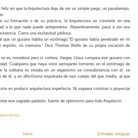
feliz en que la Arquitectura deja de ser un simple juego, un pasatiempo,
to.
e su formación o de su práctica, la Arquitectura se convierte en una
idad a la que nada puede anteponerse. Repentinamente, pasa a ser una
xistencia. Como una esclavitud jubilosa.
ual que un gusano habita un estómago:“El gusano había penetrado en mi
i espíritu, mi memoria.” Dice Thomas Wolfe de su propia vocación de
o no es novedosa pero sí certera. Vargas Llosa compara ese gusano con
iedad: Cualquiera que haya visto semejante tormento en el estómago de
 la solitaria se instala en un organismo se consubstancia con él, se
 de él, y es dificilísimo expulsarla de ese cuerpo del que medra, al que
ste en producir arquitectura imperfecta. Ni siquiera construir o proyectar
entar ese sagrado parásito: fuente de optimismo para todo Arquitecto.
MENTARIOS:
Inicio
Entradas antiguas