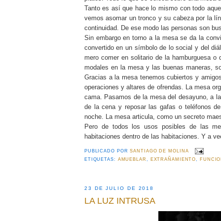
Tanto es así que hace lo mismo con todo aque
vemos asomar un tronco y su cabeza por la lí
continuidad. De ese modo las personas son bus
Sin embargo en torno a la mesa se da la conv
convertido en un símbolo de lo social y del d
mero comer en solitario de la hamburguesa o
modales en la mesa y las buenas maneras, so
Gracias a la mesa tenemos cubiertos y amigos
operaciones y altares de ofrendas. La mesa or
cama. Pasamos de la mesa del desayuno, a la d
de la cena y reposar las gafas o teléfonos 
noche. La mesa articula, como un secreto maest
Pero de todos los usos posibles de las m
habitaciones dentro de las habitaciones. Y a 
PUBLICADO POR
SANTIAGO DE MOLINA
ETIQUETAS:
AMUEBLAR
,
EXTRAÑAMIENTO
,
FUNCI
23 DE JULIO DE 2018
LA LUZ INTRUSA