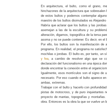
En arquitectura, el bulto, como el grano, m
hinchazones de la arquitectura que sobresalen 
de estos bultos y podemos contemplar algun
maestro de los bultos disimulados es Alejandro
Habría que aclarar que los bultos y las jorob
asemejan a las de la escultura y su problemát
alteración, digamos, topográfica de la tersa par
asoma y no se puede contener. Es decir, en el b
Por ello, los bultos son la manifestación d
programa. En realidad, el programa no satisfe
mochilas o jorobas. El bulto es, por tanto, un s
y fea
, a cambio de resolver algo que se co
declaración del funcionalismo en una época don
donde encontrar la conexión entre el organicis
Igualmente, esos montículos son el signo de u
necesario. Por eso cuando el bulto aparece en 
ambas, extremas.
Trabajar con el bulto y hacerlo con profundida
pistas de motocross, y de puro inquietantes n
proyecto de mantas, topografías y montañas. A
obra. Entonces es la obra la que se vuelve un b