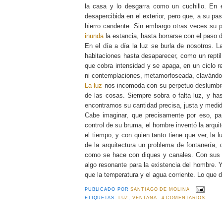
la casa y lo desgarra como un cuchillo. En 
desapercibida en el exterior, pero que, a su p
hierro candente. Sin embargo otras veces su 
inunda
la estancia, hasta borrarse con el paso 
En el día a día la luz se burla de nosotros. L
habitaciones hasta desaparecer, como un repti
que cobra intensidad y se apaga, en un ciclo re
ni contemplaciones, metamorfoseada, clavándos
La luz
nos incomoda con su perpetuo deslumbra
de las cosas. Siempre sobra o falta luz, y h
encontramos su cantidad precisa, justa y medi
Cabe imaginar, que precisamente por eso, par
control de su bruma, el hombre inventó la arqui
el tiempo, y con quien tanto tiene que ver, la
de la arquitectura un problema de fontanería, 
como se hace con diques y canales. Con sus m
algo resonante para la existencia del hombre. Y
que la temperatura y el agua corriente. Lo que d
PUBLICADO POR
SANTIAGO DE MOLINA
ETIQUETAS:
LUZ
,
VENTANA
4 COMENTARIOS: