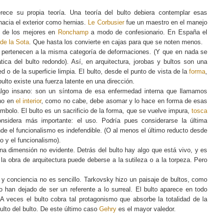
erece su propia teoría. Una teoría del bulto debiera contemplar esas
hacia el exterior como hernias.
Le Corbusier
fue un maestro en el manejo
o de los mejores en
Ronchamp
a modo de confesionario. En España el
de la Sota
. Que hasta los convierte en cajas para que se noten menos.
as pertenecen a la misma categoría de deformaciones. (Y que en nada se
ica del bulto redondo). Así, en arquitectura, jorobas y bultos son una
ed o de la superficie limpia. El bulto, desde el punto de vista de la
forma
,
ulto existe una fuerza latente en una dirección.
e algo insano: son un síntoma de esa enfermedad interna que llamamos
cho en
el interior
, como no cabe, debe asomar y lo hace en forma de esas
ímbolo. El bulto es un sacrificio de la forma, que se vuelve impura,
tosca
nsidera más importante: el uso. Podría pues considerarse la última
de el funcionalismo es indefendible. (O al menos el último reducto desde
mo y el funcionalismo).
na dimensión no evidente. Detrás del bulto hay algo que está vivo, y es
la obra de arquitectura puede deberse a la sutileza o a la torpeza. Pero
d y conciencia no es sencillo. Tarkovsky hizo un paisaje de bultos, como
o han dejado de ser un referente a lo surreal. El bulto aparece en todo
 veces el bulto cobra tal protagonismo que absorbe la totalidad de la
ulto del bulto. De este último caso
Gehry
es el mayor valedor.