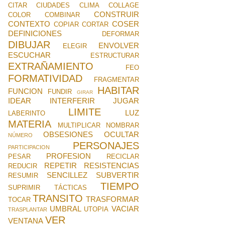
CITAR
CIUDADES
CLIMA
COLLAGE
CONSTRUIR
COLOR
COMBINAR
CONTEXTO
COSER
COPIAR
CORTAR
DEFINICIONES
DEFORMAR
DIBUJAR
ENVOLVER
ELEGIR
ESCUCHAR
ESTRUCTURAR
EXTRAÑAMIENTO
FEO
FORMATIVIDAD
FRAGMENTAR
HABITAR
FUNCION
FUNDIR
GIRAR
IDEAR
INTERFERIR
JUGAR
LIMITE
LUZ
LABERINTO
MATERIA
MULTIPLICAR
NOMBRAR
OBSESIONES
OCULTAR
NÚMERO
PERSONAJES
PARTICIPACION
PROFESION
PESAR
RECICLAR
REPETIR
RESISTENCIAS
REDUCIR
SENCILLEZ
SUBVERTIR
RESUMIR
TIEMPO
SUPRIMIR
TÁCTICAS
TRANSITO
TRASFORMAR
TOCAR
UMBRAL
VACIAR
UTOPIA
TRASPLANTAR
VER
VENTANA