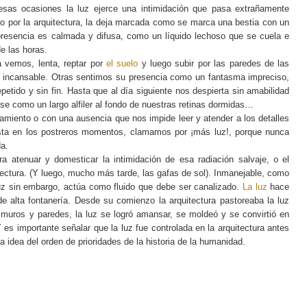
esas ocasiones la luz ejerce una intimidación que pasa extrañamente
aso por la arquitectura, la deja marcada como se marca una bestia con un
presencia es calmada y difusa, como un líquido lechoso que se cuela e
de las horas.
a vemos, lenta, reptar por
el suelo
y luego subir por las paredes de las
l incansable. Otras sentimos su presencia como un fantasma impreciso,
petido y sin fin. Hasta que al día siguiente nos despierta sin amabilidad
e como un largo alfiler al fondo de nuestras retinas dormidas…
miento o con una ausencia que nos impide leer y atender a los detalles
asta en los postreros momentos, clamamos por ¡más luz!, porque nunca
da.
a atenuar y domesticar la intimidación de esa radiación salvaje, o el
tectura. (Y luego, mucho más tarde, las gafas de sol). Inmanejable, como
 luz sin embargo, actúa como fluido que debe ser canalizado.
La luz
hace
de alta fontanería. Desde su comienzo la arquitectura pastoreaba la luz
uros y paredes, la luz se logró amansar, se moldeó y se convirtió en
 es importante señalar que la luz fue controlada en la arquitectura antes
a idea del orden de prioridades de la historia de la humanidad.