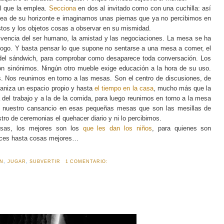
l que la emplea.
Secciona
en dos al invitado como con una cuchilla: así
nea de su horizonte e imaginamos unas piernas que ya no percibimos en
tos y los objetos cosas a observar en su mismidad.
ivencia del ser humano, la amistad y las negociaciones. La mesa se ha
iálogo. Y basta pensar lo que supone no sentarse a una mesa a comer, el
 del sándwich, para comprobar como desaparece toda conversación. Los
n sinónimos. Ningún otro mueble exige educación a la hora de su uso.
. Nos reunimos en torno a las mesas. Son el centro de discusiones, de
ganiza un espacio propio y hasta
el tiempo en la casa
, mucho más que la
el trabajo y a la de la comida, para luego reunirnos en torno a la mesa
de nuestro cansancio en esas pequeñas mesas que son las mesillas de
ro de ceremonias el quehacer diario y ni lo percibimos.
esas, los mejores son los
que les dan los niños
, para quienes son
veces hasta cosas mejores…
ON
,
JUGAR
,
SUBVERTIR
1 COMENTARIO: