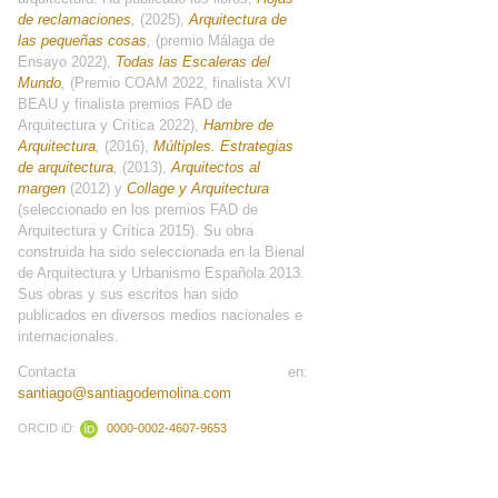
de reclamaciones
,
(2025),
Arquitectura de
las pequeñas cosas
,
(premio Málaga de
Ensayo 2022),
Todas las Escaleras del
Mundo
,
(Premio COAM 2022, finalista XVI
BEAU y finalista premios FAD de
Arquitectura y Crítica 2022),
Hambre de
Arquitectura
,
(2016),
Múltiples. Estrategias
de arquitectura
,
(2013),
Arquitectos al
margen
(2012) y
Collage y Arquitectura
(seleccionado en los premios FAD de
Arquitectura y Crítica 2015). Su obra
construida ha sido seleccionada en la Bienal
de Arquitectura y Urbanismo Española 2013.
Sus obras y sus escritos han sido
publicados en diversos medios nacionales e
internacionales.
Contacta en:
santiago@santiagodemolina.com
ORCID iD:
0000-0002-4607-9653