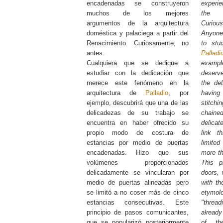
encadenadas se construyeron
experi
muchos de los mejores
the R
argumentos de la arquitectura
Curious
doméstica y palaciega a partir del
Anyone
Renacimiento. Curiosamente, no
to stu
antes.
Palladi
Cualquiera que se dedique a
exampl
estudiar con la dedicación que
deserve
merece este fenómeno en la
the del
arquitectura de
Palladio
, por
having
ejemplo, descubrirá que una de las
stitch
delicadezas de su trabajo se
chain
encuentra en haber ofrecido su
delica
propio modo de costura de
link t
estancias por medio de puertas
limite
encadenadas. Hizo que sus
more th
volúmenes proporcionados
This p
delicadamente se vincularan por
doors, 
medio de puertas alineadas pero
with t
se limitó a no coser más de cinco
etymo
estancias consecutivas. Este
"threa
principio de pasos comunicantes,
already
que se popularizó posteriormente
of th