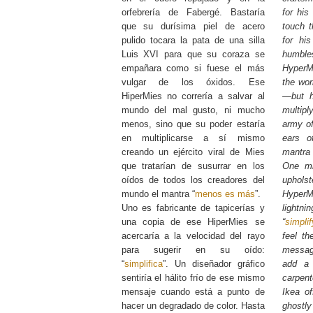
orfebrería de Fabergé. Bastaría
for his
que su durísima piel de acero
touch t
pulido tocara la pata de una silla
for his
Luis XVI para que su coraza se
humbl
empañara como si fuese el más
HyperM
vulgar de los óxidos. Ese
the wor
HiperMies no correría a salvar al
—but h
mundo del mal gusto, ni mucho
multipl
menos, sino que su poder estaría
army of
en multiplicarse a sí mismo
ears o
creando un ejército viral de Mies
mantra 
que tratarían de susurrar en los
One mi
oídos de todos los creadores del
uphols
mundo el mantra “
menos es más
”.
Hyper
Uno es fabricante de tapicerías y
light
una copia de ese HiperMies se
“
simplif
acercaría a la velocidad del rayo
feel th
para sugerir en su oído:
messag
“
simplifica
”. Un diseñador gráfico
add a 
sentiría el hálito frío de ese mismo
carpen
mensaje cuando está a punto de
Ikea of
hacer un degradado de color. Hasta
ghostly