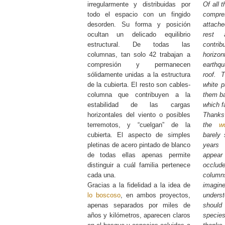
irregularmente y distribuidas por
Of all 
todo el espacio con un fingido
compre
desorden. Su forma y posición
attache
ocultan un delicado equilibrio
rest 
estructural. De todas las
contrib
columnas, tan solo 42 trabajan a
horizon
compresión y permanecen
earthq
sólidamente unidas a la estructura
roof. 
de la cubierta. El resto son cables-
white p
columna que contribuyen a la
them ba
estabilidad de las cargas
which f
horizontales del viento o posibles
Thanks 
terremotos, y “cuelgan” de la
the
w
cubierta. El aspecto de simples
barely
pletinas de acero pintado de blanco
years 
de todas ellas apenas permite
appear
distinguir a cuál familia pertenece
occlud
cada una.
columns
Gracias a la fidelidad a la idea de
imagine
lo boscoso
, en ambos proyectos,
underst
apenas separados por miles de
should
años y kilómetros, aparecen claros
species