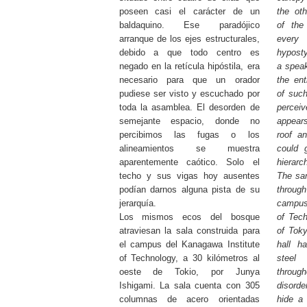
poseen casi el carácter de un
the oth
baldaquino. Ese paradójico
of the
arranque de los ejes estructurales,
every 
debido a que todo centro es
hyposty
negado en la retícula hipóstila, era
a speak
necesario para que un orador
the ent
pudiese ser visto y escuchado por
of suc
toda la asamblea. El desorden de
perceiv
semejante espacio, donde no
appear
percibimos las fugas o los
roof a
alineamientos se muestra
could 
aparentemente caótico. Solo el
hierarc
techo y sus vigas hoy ausentes
The sam
podían darnos alguna pista de su
throug
jerarquía.
campus
Los mismos ecos del bosque
of Tech
atraviesan la sala construida para
of Tok
el campus del Kanagawa Institute
hall ha
of Technology, a 30 kilómetros al
steel
oeste de Tokio, por Junya
through
Ishigami. La sala cuenta con 305
disorde
columnas de acero orientadas
hide a 