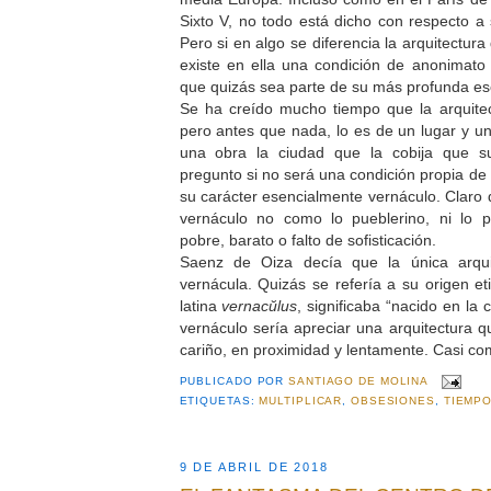
Sixto V, no todo está dicho con respecto a 
Pero si en algo se diferencia la arquitectur
existe en ella una condición de anonimato
que quizás sea parte de su más profunda es
Se ha creído mucho tiempo que la arquitec
pero antes que nada, lo es de un lugar y 
una obra la ciudad que la cobija que s
pregunto si no será una condición propia de 
su carácter esencialmente vernáculo. Claro 
vernáculo no como lo pueblerino, ni lo p
pobre, barato o falto de sofisticación.
Saenz de Oiza decía que la única arqui
vernácula. Quizás se refería a su origen et
latina
vernacŭlus
, significaba “nacido en la 
vernáculo sería apreciar una arquitectura q
cariño, en proximidad y lentamente. Casi com
PUBLICADO POR
SANTIAGO DE MOLINA
ETIQUETAS:
MULTIPLICAR
,
OBSESIONES
,
TIEMP
9 DE ABRIL DE 2018