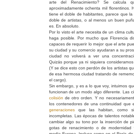
arte del Renacimiento? Se calcula 
aproximadamente ochenta mil florentinos
tiene el doble de habitantes, parece que la 
doble de artistas, o al menos un buen puñad
es. En absoluto.
Por lo visto el arte necesita de un clima cul
haga posible. Por mucho que Florencia d
capaces de requerir lo mejor que el arte pu
su ciudad y su comercio ayudaran a su prosp
ciudad no volverá a ver una concentraci
Quizás porque ya ni siquiera consideramos
(Y se dice esto con perdón de los artistas qu
de esa hermosa ciudad tratando de rememo
el cargo).
Sin embargo, y es a lo que voy, intuimos qu
funcionan de un modo algo diferente. Las 
colisión
de otro orden. Y no necesariamente
los contenedores de una continuidad que
generaciones
que las habitan, como si
incompletas. Las épocas de talentos notab
cambiar algo su tono por la inserción de 
gotas de renacimiento o de modernidad 
media Europa. Incluso como en el París d