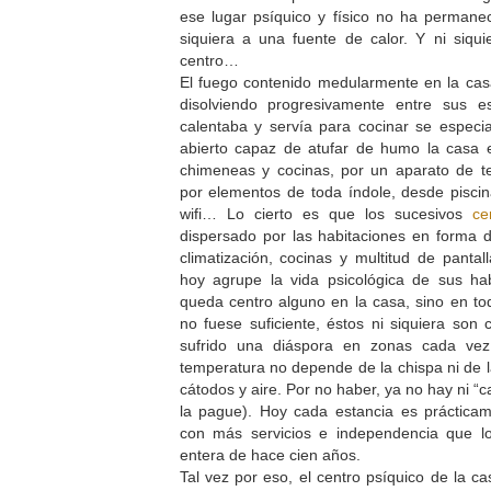
ese lugar psíquico y físico no ha permane
siquiera a una fuente de calor. Y ni siqu
centro…
El fuego contenido medularmente en la cas
disolviendo progresivamente entre sus e
calentaba y servía para cocinar se especi
abierto capaz de atufar de humo la casa e
chimeneas y cocinas, por un aparato de tel
por elementos de toda índole, desde piscin
wifi… Lo cierto es que los sucesivos
ce
dispersado por las habitaciones en forma 
climatización, cocinas y multitud de panta
hoy agrupe la vida psicológica de sus ha
queda centro alguno en la casa, sino en tod
no fuese suficiente, éstos ni siquiera son 
sufrido una diáspora en zonas cada vez
temperatura no depende de la chispa ni de l
cátodos y aire. Por no haber, ya no hay ni “ca
la pague). Hoy cada estancia es práctic
con más servicios e independencia que l
entera de hace cien años.
Tal vez por eso, el centro psíquico de la ca