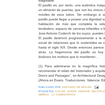
inagotable.
El pasillo es, por tanto, una auténtica máq
un almacén de puertas, que son los únicos m
móviles de esos tubos. Sin embargo si s
pasillo puede llegar a poseer una dignidad s
habitación de más que completa la vi
tendedero, espacio de carreras infantiles o 
Jose Antonio Coderch de los suyos, pueden l
El pasillo destronó progresivamente a la 
social de relaciones que lo sustentaba se 
hasta el siglo XIX. Desde entonces parece
atrás. La hegemonía del pasillo es hoy 
dudosos los motivos que lo mantienen…
(1) Para adentrarse en la magnífica hist
recomendar el relato del historiador y arqui
Doors and Passages”, en Architectural Design
(Ahora en Evans. Traducciones. Valencia: Edi
PUBLICADO POR
SANTIAGO DE MOLINA
ETIQUETAS:
AISLAR
,
COSER
,
HABITAR
,
MULTIPLI
UMBRAL
12 COMENTARIOS: