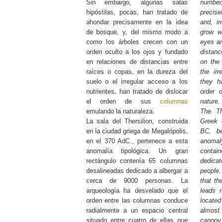
Sin embargo, algunas salas
numbe
hipóstilas, pocas, han tratado de
precise
ahondar precisamente en la idea
and, i
de bosque, y, del mismo modo a
grow w
como los árboles crecen con un
eyes an
orden oculto a los ojos y fundado
distanc
en relaciones de distancias entre
on the
raíces o copas, en la dureza del
the irr
suelo o el irregular acceso a los
they h
nutrientes, han tratado de dislocar
order 
el orden de sus
columnas
nature
emulando la naturaleza.
The The
La sala del Thersilion, construida
Greek 
en la ciudad griega de Megalópolis,
BC, be
en el 370 AdC., pertenece a esta
anoma
anomalía tipológica. Un gran
contai
rectángulo contenía 65 columnas
dedica
desalineadas dedicado a albergar a
people
cerca de 9000 personas. La
that t
arqueología ha desvelado que el
leads r
orden entre las columnas conduce
located
radialmente a un espacio central
almost
situado entre cuatro de ellas que
canopy