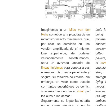
Imaginemos a un
Mies van der
Let’s 
Rohe
sometido a la picadura de un
being 
radiactivo insecto minimalista que,
minima
por azar, se convierte en una
chance,
versión amplificada de sí mismo.
version
Ese superhéroe, de poderes
gifte
verdaderamente sobrehumanos,
powers,
sería un avezado lanzador de
of
razo
líneas finísimas
para derrotar a sus
enemie
enemigos. De mirada penetrante y
sharp 
segura, su fortaleza no estaría, sin
strengt
embargo, en volar como sucede
flying
con tantos superhéroes de cómic,
heroe
sino más bien en hacer
volar
por
everyon
los aires a los demás.
His kry
Seguramente su kriptonita estaría
embos
en el cuero repujado y en la
craftsm