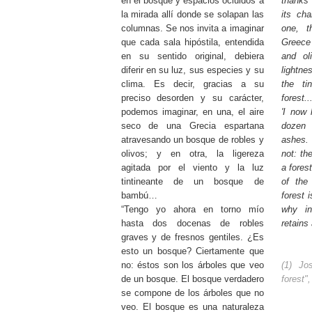
en el bosque y espacios ocluidos a
thanks 
la mirada allí donde se solapan las
its cha
columnas. Se nos invita a imaginar
one, t
que cada sala hipóstila, entendida
Greece
en su sentido original, debiera
and ol
diferir en su luz, sus especies y su
lightne
clima. Es decir, gracias a su
the ti
preciso desorden y su carácter,
forest..
podemos imaginar, en una, el aire
'I now
seco de una Grecia espartana
dozen 
atravesando un bosque de robles y
ashes. 
olivos; y en otra, la ligereza
not: th
agitada por el viento y la luz
a fores
tintineante de un bosque de
of the
bambú…
forest i
“Tengo yo ahora en torno mío
why in
hasta dos docenas de robles
retains
graves y de fresnos gentiles. ¿Es
esto un bosque? Ciertamente que
no: éstos son los árboles que veo
(1) Jo
de un bosque. El bosque verdadero
forest"
se compone de los árboles que no
veo. El bosque es una naturaleza