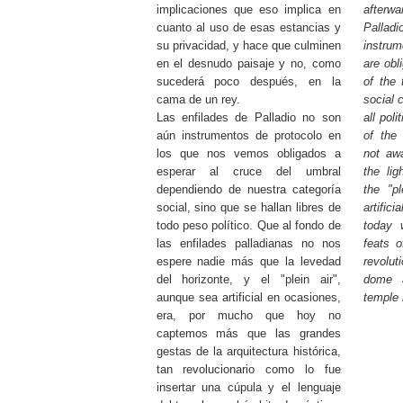
implicaciones que eso implica en
afterwa
cuanto al uso de esas estancias y
Pallad
su privacidad, y hace que culminen
instrum
en el desnudo paisaje y no, como
are obl
sucederá poco después, en la
of the 
cama de un rey.
social 
Las enfilades de Palladio no son
all pol
aún instrumentos de protocolo en
of the 
los que nos vemos obligados a
not aw
esperar al cruce del umbral
the lig
dependiendo de nuestra categoría
the "pl
social, sino que se hallan libres de
artifi
todo peso político. Que al fondo de
today 
las enfilades palladianas no nos
feats o
espere nadie más que la levedad
revolut
del horizonte, y el "plein air",
dome 
aunque sea artificial en ocasiones,
temple 
era, por mucho que hoy no
captemos más que las grandes
gestas de la arquitectura histórica,
tan revolucionario como lo fue
insertar una cúpula y el lenguaje