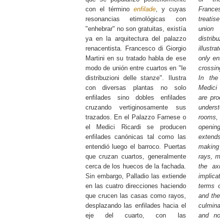
con el término
enfilade
, y cuyas
Frances
resonancias etimológicas con
treati
"enhebrar" no son gratuitas, existía
union
ya en la arquitectura del palazzo
distri
renacentista. Francesco di Giorgio
illustr
Martini en su tratado habla de ese
only en
modo de unión entre cuartos en "le
crossin
distribuzioni delle stanze". Ilustra
In the
con diversas plantas no solo
Medici 
enfilades sino dobles enfilades
are pro
cruzando vertiginosamente sus
underst
trazados. En el Palazzo Farnese o
rooms,
el Medici Ricardi se producen
openi
enfilades canónicas tal como las
extends
entendió luego el barroco. Puertas
making 
que cruzan cuartos, generalmente
rays, m
cerca de los huecos de la fachada.
the ax
Sin embargo, Palladio las extiende
implica
en las cuatro direcciones haciendo
terms 
que crucen las casas como rayos,
and the
desplazando las enfilades hacia el
culmin
eje del cuarto, con las
and no