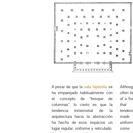
A pesar de que la
sala hipóstila
se
Altho
ha emparejado habitualmente con
often b
el concepto de “bosque de
of a 'fo
columnas”, lo cierto es que la
that 
tendencia inmemorial de la
tenden
arquitectura hacia la abstracción
made 
ha hecho de esos espacios un
uniform
lugar regular, uniforme y reticulado.
some 