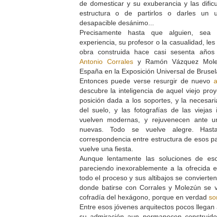
de domesticar y su exuberancia y las dific
estructura o de partirlos o darles un 
desapacible desánimo...
Precisamente hasta que alguien, sea
experiencia, su profesor o la casualidad, le
obra construida hace casi sesenta años
Antonio Corrales
y Ramón Vázquez Molez
España en la Exposición Universal de Brusela
Entonces puede verse resurgir de nuevo
a
descubre la inteligencia de aquel viejo proy
posición dada a los soportes, y la necesari
del suelo, y las fotografías de las vieja
vuelven modernas, y rejuvenecen ante u
nuevas. Todo se vuelve alegre. Hast
correspondencia entre estructura de esos 
vuelve una fiesta.
Aunque lentamente las soluciones de es
pareciendo inexorablemente a la ofrecida e
todo el proceso y sus altibajos se convierte
donde batirse con Corrales y Molezún se v
cofradía del hexágono, porque en verdad
so
Entre esos jóvenes arquitectos pocos llegan
su admiración aun permanecen construido