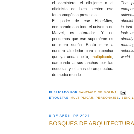
el carpintero, el dibujante o el
The p
oficinista de Ikea sienten esa
compar
fantasmagórica presencia.
univer
El poder de ese HiperMies,
shouldn
comparado con todo el universo de
is jus
Marvel, es aterrador. Y no
look a
pensemos que ese superhéroe es
alrea
un mero sueño. Basta mirar a
roaming
nuestro alrededor para sospechar
schools
que ya anda suelto,
multiplicado
,
world.
campando a sus anchas por las
escuelas y oficinas de arquitectura
de medio mundo.
PUBLICADO POR
SANTIAGO DE MOLINA
ETIQUETAS:
MULTIPLICAR
,
PERSONAJES
,
SENCI
8 DE ABRIL DE 2024
BOSQUES DE ARQUITECTUR