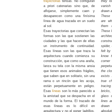
trayectorias
tensas. No configuran
they lo
a priori catenarias sino que, de
vanish
aflojarse, simplemente caen y
drawn a
desaparecen como una finísima
These 
línea de agua trazada en un suelo
are wh
al sol.
them i
Esas trayectorias que conectan las
These l
formas son las que sostienen las
archit
ciudades y las que hacen de ellas
constru
un instrumento de continuidad.
spider,
Esas líneas son las que traza la
felt by
arquitectura cuando comienza su
know t
construcción, que como una araña,
corne
lanza su tela con la misma ansia
perpetu
que tienen esos animales frágiles,
the clo
que saben que en solitario, sin una
exists
rama o un rincón que les acoja,
true ch
están perpetuamente en peligro.
tracing
Esas
líneas
son lo más parecido a
bricks
la amistad que se despacha en el
glass 
mundo de la forma. El trazado de
lines a
esas líneas es lo difícil en
drawn
arquitectura y no el poner ladrillos,
absolute