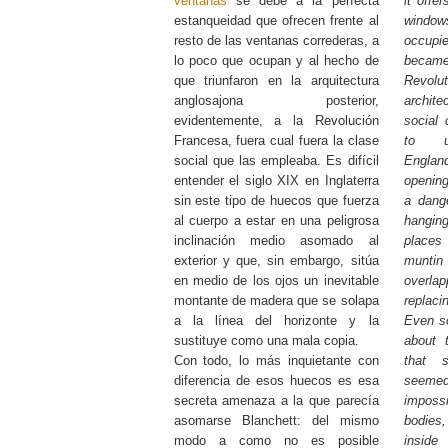
ventanas
se debe a la perfecta
it offe
estanqueidad que ofrecen frente al
window
resto de las ventanas correderas, a
occupie
lo poco que ocupan y al hecho de
became
que triunfaron en la arquitectura
Revo
anglosajona posterior,
archit
evidentemente, a la Revolución
social 
Francesa, fuera cual fuera la clase
to un
social que las empleaba. Es difícil
Engla
entender el siglo XIX en Inglaterra
opening
sin este tipo de huecos que fuerza
a dange
al cuerpo a estar en una peligrosa
hangin
inclinación medio asomado al
place
exterior y que, sin embargo, sitúa
muntin 
en medio de los ojos un inevitable
overla
montante de madera que se solapa
replacin
a la línea del horizonte y la
Even so
sustituye como una mala copia.
about 
Con todo, lo más inquietante con
that 
diferencia de esos huecos es esa
seemed 
secreta amenaza a la que parecía
impossi
asomarse Blanchett: del mismo
bodies
modo a como no es posible
insid