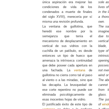
única aspiración era mejorar las
sole as
condiciones de vida de los
lives o
condenados a muerte de finales
in the 
del siglo XVIII), merecería por sí
a thoro
misma una revisión profunda.
own.
La ventana de guillotina, que
The sa
heredó ese nombre por la
imagine
semejanza que tenía el
due to
mecanismo de desplazamiento en
vertica
vertical de sus vidrios con la
blade,
cuchilla de un patíbulo, es desde
type of
entonces un tipo de hueco que
intrin
amenaza la intrínseca continuidad
openi
que debe poseer cada apertura en
posse
una fachada. La
ventana
de
not mer
guillotina no cierra como tal el paso
wind or
al viento o a las miradas, sino que
The abr
las decapita. La brusquedad de
cannot
ese corte repentino no puede ser
from t
eliminada psicológicamente de
glass.
esas inocentes hojas de vidrio.
The jus
El justificado éxito de este tipo de
of
wind