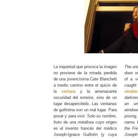
La inquietud que provoca la imagen
The un
no proviene de la mirada perdida
does n
de una jovencísima Cate Blanchett
of a v
a medio camino entre el quicio de
caugh
la
ventana
y la amenazante
window
oscuridad del exterior, sino de un
darknes
lugar desapercibido. Las ventanas
an unn
de guillotina son un mal lugar. Para
windo
posar y para vivir. Solo su nombre,
posing,
fruto de una metáfora cuyo origen
name, b
es el invento francés del médico
the Fre
Joseph-Ignace Guillotin (y cuya
Joseph