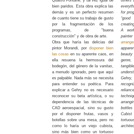
Quattro Fontane, y tal vez igual de
others 
bien paridos. Esta obra explica las
everyth
demás y es un perfecto resumen
for pro
de cuanto tiene su trabajo de gusto
“good
por la fragmentación de los
creatin
programas, de "buena
A work
construcción" y de obra de arte.
painte
Obra que haría las delicias del
arrang
pintor Morandi, por
disponer bien
appare
las cosas
en su aparente caos, en
beauty o
ella resuena la hermosura del
genre, 
bodegón, del género de la
vanitas
,
tangibl
a menudo ignorado, pero que aquí
underst
es palpable. Nada más se necesita
Gehry,
para entender su poética. Para
recogni
explicar a Gehry no es necesario
relia
reconocer su beta artística, o su
techniq
dependencia de las técnicas de
arrang
CAD aeroespacial, sino su gusto
bottle
por el disponer frutas, vasos y
Cubist
botellas sobre una mesa, pero no
tortuo
como lo haría un viejo cubista,
architec
sino más bien como un tortuoso