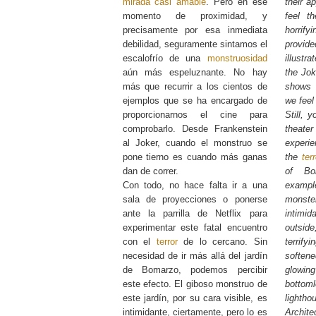
mirada casi amable
. Pero en ese
their a
momento de proximidad, y
feel t
precisamente por esa inmediata
horrify
debilidad, seguramente sintamos el
provid
escalofrío de una
monstruosidad
illustr
aún más espeluznante. No hay
the Jok
más que recurrir a los cientos de
show
ejemplos que se ha encargado de
we feel
proporcionarnos el cine para
Still, 
comprobarlo. Desde Frankenstein
theater
al Joker, cuando el monstruo se
experie
pone tierno es cuando más ganas
the
terr
dan de correr.
of Bo
Con todo, no hace falta ir a una
examp
sala de proyecciones o ponerse
monst
ante la parrilla de Netflix para
intim
experimentar este fatal encuentro
outsid
con el
terror
de lo cercano. Sin
terrify
necesidad de ir más allá del jardín
soften
de Bomarzo, podemos percibir
glowing
este efecto. El giboso monstruo de
bottom
este jardín, por su cara visible, es
lightho
intimidante, ciertamente, pero lo es
Archit