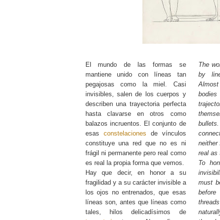
El mundo de las formas se
The wor
mantiene unido con líneas tan
by li
pegajosas como la miel. Casi
Almost 
invisibles, salen de los cuerpos y
bodie
describen una trayectoria perfecta
traje
hasta clavarse en otros como
themsel
balazos incruentos. El conjunto de
bullets
esas
constelaciones
de vínculos
connec
constituye una red que no es ni
neither
frágil ni permanente pero real como
real as
es real la propia forma que vemos.
To hono
Hay que decir, en honor a su
invisib
fragilidad y a su carácter invisible a
must be
los ojos no entrenados, que esas
before
líneas son, antes que líneas como
threads
tales, hilos delicadísimos de
natural