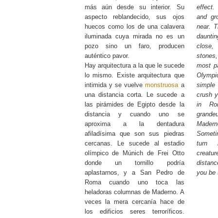
más aún desde su interior. Su
effect.
aspecto reblandecido, sus ojos
and g
huecos como los de una calavera
near. 
iluminada cuya mirada no es un
dauntin
pozo sino un faro, producen
close
auténtico pavor.
stones
Hay arquitectura a la que le sucede
most pa
lo mismo. Existe arquitectura que
Olymp
intimida y se vuelve
monstruosa
a
simple 
una distancia corta. Le sucede a
crush y
las pirámides de Egipto desde la
in Ro
distancia y cuando uno se
gran
aproxima a la dentadura
Made
afiladísima que son sus piedras
Someti
cercanas. Le sucede al estadio
turn b
olímpico de Múnich de Frei Otto
creat
donde un tornillo podría
distan
aplastarnos, y a San Pedro de
you be 
Roma cuando uno toca las
heladoras columnas de Maderno. A
veces la mera cercanía hace de
los edificios seres terroríficos.