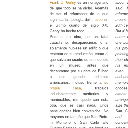
Frank O. Gehry
es un nonagenario
about 
del que todo se ha dicho. Además
said. 
de ser el reformador de lo que
reform
significa la tipología del
museo
en
means 
el último cuarto del siglo XX,
20th ce
Gehry ha hecho todo.
But if 
Pero si su obra, por un fatal
some f
cataclismo, desapareciese, o si
one bu
solamente hubiese un edificio que
his pr
rescatar de su producción, como el
paintin
que salva un cuadro de un incendio
than ch
en un museo, antes que
his ma
decantarme por su obra de Bilbao
even
o sus grandes edificios
undou
americanos, incluso frente a
su
memor
propia casa
, trabajos
choose
indudablemente meritorios y
almos
memorables, me quedo con esta
arrang
otra, que es casi nada. Unos
size th
pabelloncitos bien convenidos. No
San Ca
mayores en tamaño que San Pietro
and p
in Montorio o San Carlo alle
conceiv