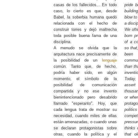
casas de los fallecidos... En todo
pride b
caso, lo cierto es que, desde
buildin
Babel, la soberbia humana quedó
blow to
relacionada con el hecho de
a discip
construir torres y dejó maltrecha
We ofte
toda posible buena fama de una
born pr
disciplina.
of a 
A menudo se olvida que la
so that
arquitectura nace precisamente de
been 
la posibilidad de un
lenguaje
commun
común. Tanto que, de hecho,
than th
podría haber sido, en algún
invent
momento, el símbolo de la
Today, 
posibilidad de comunicación
asser
compartida y no ese invento
thousan
bienintencionado pero desabrido
or whe
llamado "esperanto". Hoy, que
protag
cada lengua trata de mostrar su
politi
necesidad, cuando miles de ellas
compe
están amenazadas, o cuando unas
press
se declaran protagonistas sobre
thinks o
otras, cuando la política y el
that o