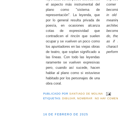
el aspecto más instrumental del
corner
plano como "sistema de
becomin
representación". La leyenda, que
in old
por lo general resulta privada de
meani
poesía, en ocasiones alcanza
archi
cotas de expresividad que
become
contradicen el rincón que suelen
do, th
ocupar y se vuelven un poco como
as if 
los apuntadores en las viejas obras
char
de teatro, que soplan significado a
perfor
las líneas. Con todo las leyendas
raramente se vuelven expresivas
pero, cuando así sucede, hacen
hablar al plano como si estuviese
habitado por los personajes de una
obra coral.
PUBLICADO POR
SANTIAGO DE MOLINA
ETIQUETAS:
DIBUJAR
,
NOMBRAR
NO HAY COMEN
16 DE FEBRERO DE 2025