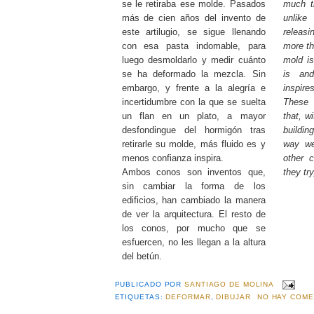
se le retiraba ese molde. Pasados
much t
más de cien años del invento de
unlike
este artilugio, se sigue llenando
releasi
con esa pasta indomable, para
more th
luego desmoldarlo y medir cuánto
mold is
se ha deformado la mezcla. Sin
is and
embargo, y frente a la alegría e
inspires
incertidumbre con la que se suelta
These 
un flan en un plato, a mayor
that, w
desfondingue del hormigón tras
buildi
retirarle su molde, más fluido es y
way we
menos confianza inspira.
other 
Ambos conos son inventos que,
they tr
sin cambiar la forma de los
edificios, han cambiado la manera
de ver la arquitectura. El resto de
los conos, por mucho que se
esfuercen, no les llegan a la altura
del betún.
PUBLICADO POR
SANTIAGO DE MOLINA
ETIQUETAS:
DEFORMAR
,
DIBUJAR
NO HAY COME