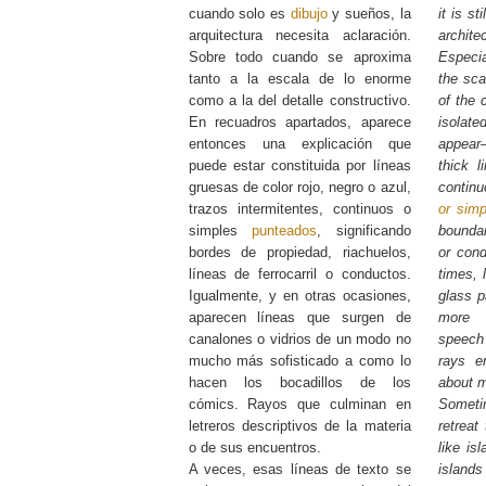
cuando solo es
dibujo
y sueños, la
it is sti
arquitectura necesita aclaración.
archite
Sobre todo cuando se aproxima
Especia
tanto a la escala de lo enorme
the sca
como a la del detalle constructivo.
of the 
En recuadros apartados, aparece
isolat
entonces una explicación que
appea
puede estar constituida por líneas
thick l
gruesas de color rojo, negro o azul,
contin
trazos intermitentes, continuos o
or simp
simples
punteados
, significando
boundar
bordes de propiedad, riachuelos,
or cond
líneas de ferrocarril o conductos.
times, 
Igualmente, y en otras ocasiones,
glass 
aparecen líneas que surgen de
more 
canalones o vidrios de un modo no
speech
mucho más sofisticado a como lo
rays en
hacen los bocadillos de los
about m
cómics. Rayos que culminan en
Someti
letreros descriptivos de la materia
retreat
o de sus encuentros.
like is
A veces, esas líneas de texto se
islands