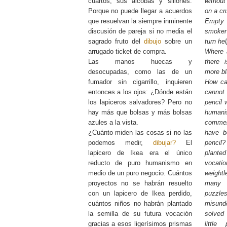
cuartos, sus alcobas y sillones.
without
Porque no puede llegar a acuerdos
on a cr
que resuelvan la siempre inminente
Empty
discusión de pareja si no media el
smoker
sagrado fruto del
dibujo
sobre un
turn he
arrugado ticket de compra.
Where a
Las manos huecas y
there 
desocupadas, como las de un
more bl
fumador sin cigarrillo, inquieren
How ca
entonces a los ojos: ¿Dónde están
canno
los lapiceros salvadores? Pero no
pencil 
hay más que bolsas y más bolsas
humani
azules a la vista.
comme
¿Cuánto miden las cosas si no las
have b
podemos medir,
dibujar?
El
pencil
lapicero de Ikea era el único
plante
reducto de puro humanismo en
vocat
medio de un puro negocio. Cuántos
weight
proyectos no se habrán resuelto
many 
con un lapicero de Ikea perdido,
puzz
cuántos niños no habrán plantado
misun
la semilla de su futura vocación
solved
gracias a esos ligerísimos prismas
littl