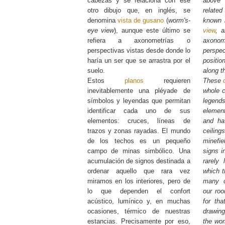
cabezas y se relaciona con ese
above 
otro dibujo que, en inglés, se
related
denomina
vista de gusano
(
worm's-
known 
eye view
), aunque este último se
view
, a
refiera a axonometrías o
axon
perspectivas vistas desde donde lo
persp
haría un ser que se arrastra por el
positi
suelo.
along t
Estos
planos
requieren
These
inevitablemente una pléyade de
whole c
símbolos y leyendas que permitan
legends
identificar cada uno de sus
elemen
elementos: cruces, líneas de
and ha
trazos y zonas rayadas. El mundo
ceili
de los techos es un pequeño
minefi
campo de minas simbólico. Una
signs i
acumulación de signos destinada a
rarely
ordenar aquello que rara vez
which t
miramos en los interiores, pero de
many c
lo que dependen el confort
our roo
acústico, lumínico y, en muchas
for tha
ocasiones, térmico de nuestras
drawin
estancias. Precisamente por eso,
the wor