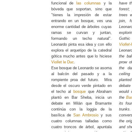
funcional de
las columnas
y la
have th
bóveda que soportan, sino que
forest
"tienes la impresión de estar
trees 
entrando en un bosque, ves una
join, f
enorme cantidad de árboles cuyas
Leonar
ramas se curvan y juntan,
explor
formando un techo natural".
Gothi
Leonardo pinta esa idea y con ello
Viollet
explora el arquetipo de la catedral
Leonar
gótica mucho antes que lo hiciese
the ba
Viollet le Duc
.
prow of
Ese bosque de Leonardo se asoma
the da
al balcón del pasado y a la
ceiling
rompiente proa del futuro. Mira
plante
desde el oscuro verde pintado en
debate
el techo al
bosque
que Abraham
would c
plantó en Bar Sheba, inicia un
the
Bas
debate en Milán que Bramante
its fou
continúa con la loggia de la
trunks
basílica de
San Ambrosio
y sus
conver
cuatro columnas talladas como
the ori
cuatro troncos de árbol, apuntala
and she