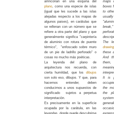
arrinconan en una esquina del
maps o
plano
, como una especie de islas
boxes f
(igual que les sucede a las islas
to othe
alejadas respecto a los mapas de
usual
algunos paises), en carátulas que
"alumi
se rellenan con un número que se
break,"
refiere a otra parte del plano y que
perfor
generalmente significa "carpintería
descrip
de aluminio con rotura de puente
The le
térmico", "enfoscado sobre muro
drawin
de un pie de ladrillo perforado" o
these a
cosas no mucho más poéticas.
And th
La leyenda del plano de
them,
arquitectura nos recuerda, con
meanin
cierta humildad, que los
dibujos
interpre
son solo eso, dibujos. Y que, para
It is 
hacernos entender, deben
occupi
conducirnos a unos supuestos de
the mo
significado sujetos a perpetua
the pl
interpretación.
system"
Es precisamente en la superficie
general
ocupada por la carátula, en las
occasi
leyendas, donde puede descubrirse
express