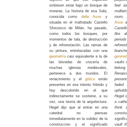
sintiesen estar bajo un bosque de
feel a
moreras. La historia de esa Sala,
mulberr
conocida como
delle Asse
y
room,
situada en el maltratado Castello
Asse
an
Sforzesco de Milán, ha pasado,
Castell
como todos los bosques, por
like a
momentos de tala, de destrucción
periods
y de reforestación. Las ramas de
refore
su pintura, entrelazadas con una
branch
geometría
casi equivalente a la de
geomet
las bóvedas de crucería de
vaults 
muchas iglesias medievales,
belong
pertenece a dos mundos. El
Renai
renacimiento y el
gótico
están
presen
presentes en ese intento híbrido y
faded a
hoy descolorido en el que
uphold
indirectamente se sostiene, a su
Hegel o
vez, una teoría de la arquitectura.
a cathe
Hegel dijo que al entrar en una
think 
catedral no piensas
constr
inmediatamente en la solidez de la
signif
construccion y el significado
vault th