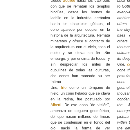
Desde
Boullée
hasta los capirotes
brick k
con que se rematan los templos
to Goth
hindúes, desde los hornos de
every
ladrillo en la industria cerámica
archite
hasta los chapiteles góticos, el
offers 
cono aparece por doquier en la
the sky
historia de la arquitectura. Remata
rises 
minaretes y ofrece el contacto de
others,
la arquitectura con el cielo, toca el
thousa
suelo y se eleva sin fin. Sin
cultur
embargo, y por encima de todos, y
its dee
sin despreciar los miles de
One,
c
cupulines de todas las culturas,
cone th
dos conos han marcado su ser
postul
íntimo.
cone 
Uno,
frío
como un témpano de
geomet
hielo, un cono helador que se clava
thousa
en la retina, fue postulado por
conden
Alberti
. De ese cono "de visión",
the W
amenaza de ceguera geométrica,
emerge
del que nacen millares de líneas
pictura
que se condensan en el fondo del
within 
ojo, nació la forma de ver
the de