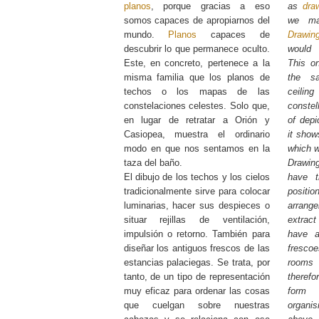
planos
, porque gracias a eso
as
dra
somos capaces de apropiarnos del
we ma
mundo.
Planos
capaces de
Drawin
descubrir lo que permanece oculto.
would 
Este, en concreto, pertenece a la
This on
misma familia que los planos de
the s
techos o los mapas de las
ceili
constelaciones celestes. Solo que,
constel
en lugar de retratar a Orión y
of depi
Casiopea, muestra el ordinario
it show
modo en que nos sentamos en la
which we
taza del baño.
Drawin
El dibujo de los techos y los cielos
have t
tradicionalmente sirve para colocar
position
luminarias, hacer sus despieces o
arrang
situar rejillas de ventilación,
extract
impulsión o retorno. También para
have a
diseñar los antiguos frescos de las
fresco
estancias palaciegas. Se trata, por
rooms
tanto, de un tipo de representación
therefo
muy eficaz para ordenar las cosas
form 
que cuelgan sobre nuestras
organi