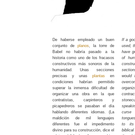
De haberse empleado un buen
If a g
conjunto de
planos
, la torre de
used, t
Babel no habría pasado a la
have g
historia como uno de los fracasos
of hum
constructivos más sonoros de la
constr
humanidad. Unas secciones
section
precisas y unas
plantas
en
would 
condiciones habrían permitido
overcom
superar la inmensa dificultad de
organ
organizar una obra en la que
contr
contratistas, carpinteros y
stonec
picapedreros se pasaban el día
speakin
hablando diferentes idiomas. (La
curse 
maldición de mil lenguajes
tongues
diferentes fue el impedimento
to its
divino para su construcción, dice el
biblica