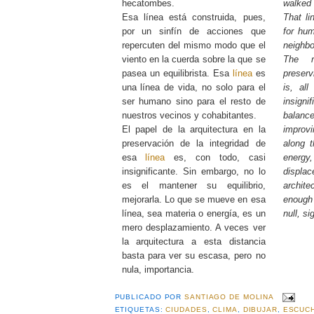
hecatombes.
walked
Esa línea está construida, pues,
That li
por un sinfín de acciones que
for hum
repercuten del mismo modo que el
neighbo
viento en la cuerda sobre la que se
The r
pasea un equilibrista. Esa
línea
es
preserv
una línea de vida, no solo para el
is, all
ser humano sino para el resto de
insign
nuestros vecinos y cohabitantes.
balanc
El papel de la arquitectura en la
improv
preservación de la integridad de
along t
esa
línea
es, con todo, casi
ener
insignificante. Sin embargo, no lo
displa
es el mantener su equilibrio,
archite
mejorarla. Lo que se mueve en esa
enough 
línea, sea materia o energía, es un
null, si
mero desplazamiento. A veces ver
la arquitectura a esta distancia
basta para ver su escasa, pero no
nula, importancia.
PUBLICADO POR
SANTIAGO DE MOLINA
ETIQUETAS:
CIUDADES
,
CLIMA
,
DIBUJAR
,
ESCUC