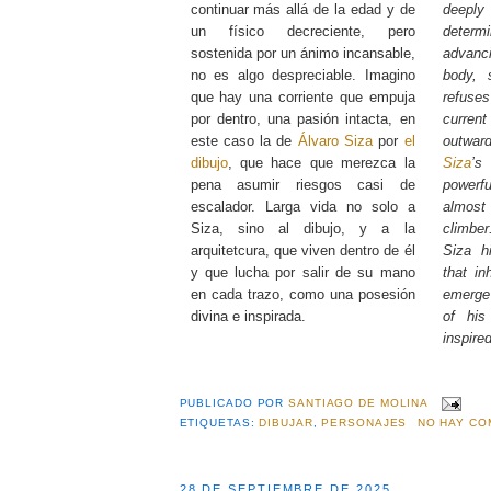
continuar más allá de la edad y de
deep
un físico decreciente, pero
determi
sostenida por un ánimo incansable,
advanc
no es algo despreciable. Imagino
body, 
que hay una corriente que empuja
refus
por dentro, una pasión intacta, en
current
este caso la de
Álvaro Siza
por
el
outward
dibujo
, que hace que merezca la
Siza
’
pena asumir riesgos casi de
powerf
escalador. Larga vida no solo a
almost
Siza, sino al dibujo, y a la
climber
arquitetcura, que viven dentro de él
Siza h
y que lucha por salir de su mano
that in
en cada trazo, como una posesión
emerge
divina e inspirada.
of his
inspire
PUBLICADO POR
SANTIAGO DE MOLINA
ETIQUETAS:
DIBUJAR
,
PERSONAJES
NO HAY CO
28 DE SEPTIEMBRE DE 2025