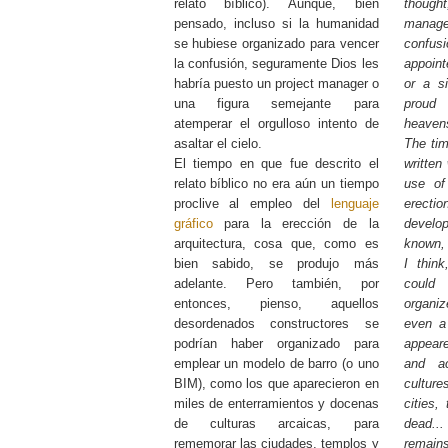
relato bíblico). Aunque, bien
though
pensado, incluso si la humanidad
mana
se hubiese organizado para vencer
confus
la confusión, seguramente Dios les
appoin
habría puesto un project manager o
or a si
una figura semejante para
proud
atemperar el orgulloso intento de
heaven
asaltar el cielo.
The tim
El tiempo en que fue descrito el
written
relato bíblico no era aún un tiempo
use o
proclive al empleo del
lenguaje
erect
gráfico
para la erección de la
devel
arquitectura, cosa que, como es
known, 
bien sabido, se produjo más
I think
adelante. Pero también, por
could
entonces, pienso, aquellos
organiz
desordenados constructores se
even a
podrían haber organizado para
appear
emplear un modelo de barro (o uno
and a
BIM), como los que aparecieron en
cultu
miles de enterramientos y docenas
cities,
de culturas arcaicas, para
dead..
rememorar las ciudades, templos y
remain