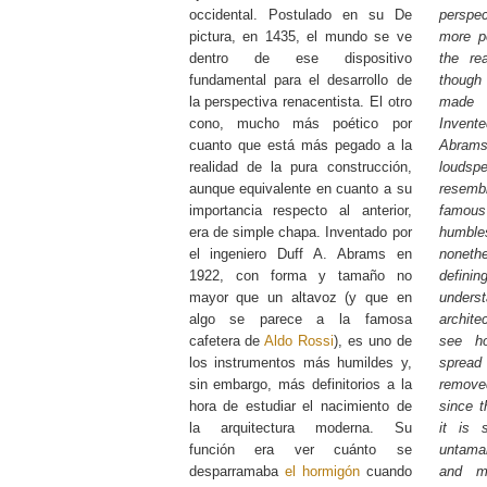
occidental. Postulado en su De
perspe
pictura, en 1435, el mundo se ve
more po
dentro de ese dispositivo
the rea
fundamental para el desarrollo de
though
la perspectiva renacentista. El otro
made 
cono, mucho más poético por
Inven
cuanto que está más pegado a la
Abrams
realidad de la pura construcción,
loudspe
aunque equivalente en cuanto a su
resem
importancia respecto al anterior,
famous 
era de simple chapa. Inventado por
humbl
el ingeniero Duff A. Abrams en
nonet
1922, con forma y tamaño no
defin
mayor que un altavoz (y que en
underst
algo se parece a la famosa
archite
cafetera de
Aldo Rossi
), es uno de
see 
los instrumentos más humildes y,
sprea
sin embargo, más definitorios a la
remove
hora de estudiar el nacimiento de
since t
la arquitectura moderna. Su
it is s
función era ver cuánto se
untama
desparramaba
el hormigón
cuando
and m