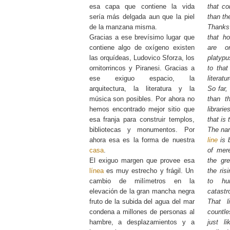
esa capa que contiene la vida
that co
sería más delgada aun que la piel
than the
de la manzana misma.
Thanks 
Gracias a ese brevísimo lugar que
that ho
contiene algo de oxígeno existen
are or
las orquídeas, Ludovico Sforza, los
platyp
ornitorrincos y Piranesi. Gracias a
to that
ese exiguo espacio, la
literat
arquitectura, la literatura y la
So far,
música son posibles. Por ahora no
than th
hemos encontrado mejor sitio que
librari
esa franja para construir templos,
that is
bibliotecas y monumentos. Por
The nar
ahora esa es la forma de nuestra
line
is b
casa
.
of mere
El exiguo margen que provee esa
the gr
línea
es muy estrecho y frágil. Un
the ri
cambio de milímetros en la
to hu
elevación de la gran mancha negra
catastr
fruto de la subida del agua del mar
That l
condena a millones de personas al
countl
hambre, a desplazamientos y a
just l