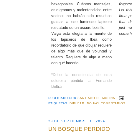
hexagonales. Cuántos mensajes,
forgott
crucigramas y malentendidos entre
Let thi
vecinos no habrán sido resueltos
Ikea p
gracias a ese luminoso lapicero
that d
rescatado de un oscuro bolsillo.
just wi
Valga esta elegía a la muerte de
somethi
los lapiceros de Ikea como
recordatorio de que dibujar requiere
de algo más que de voluntad y
talento. Requiere de algo a mano
con qué hacerlo.
*Debo la consciencia de esta
dolorosa pérdida a Fernando
Beltrán.
PUBLICADO POR
SANTIAGO DE MOLINA
ETIQUETAS:
DIBUJAR
NO HAY COMENTARIOS:
29 DE SEPTIEMBRE DE 2024
UN BOSQUE PERDIDO