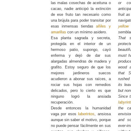
las malas cosechas de aceituna o
or co
cacao, nadie anticipó la extinción
anticip
de ese fruto tan necesario como
fruit a
una brújula para poder transitar por
naviga
esas inmensas tiendas
añiles y
yellow
amarillas
con un mínimo asidero.
semblan
Esa planta sagrada y secreta,
That s
protegida en el interior de un
protect
hermoso patio, supongo, cayó
beauti
enferma y dejó de dar sus
must ha
alargadas almendras de madera y
produc
grafito. Estoy seguro de que los
wood a
mejores jardineros suecos
that S
acudieron a abonar sus raíces, a
rushed 
rociar sus hojas con remedios
its lea
delicados, pero lo cierto es que
but non
ninguno logró la ansiada
Since 
recuperación.
labyrin
Desde entonces la humanidad
the ca
vaga por esos
laberintos
, ansiosa
envisi
aunque sin saber el motivo, porque
and so
no puede pensar fácilmente en sus
ever-i