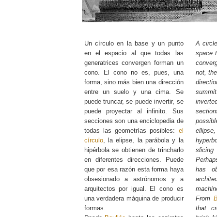
Un círculo en la base y un punto
A circl
en el espacio al que todas las
space t
generatrices convergen forman un
converg
cono. El cono no es, pues, una
not, th
forma, sino más bien una dirección
direct
entre un suelo y una cima. Se
summi
puede truncar, se puede invertir, se
inverted
puede proyectar al infinito. Sus
section
secciones son una enciclopedia de
possibl
todas las geometrías posibles:
el
ellips
círculo
, la elipse, la parábola y la
hyper
hipérbola se obtienen de trincharlo
slicing
en diferentes direcciones. Puede
Perhaps
que por esa razón esta forma haya
has o
obsesionado a astrónomos y a
archite
arquitectos por igual. El cono es
machine
una verdadera máquina de producir
From
B
formas.
that c