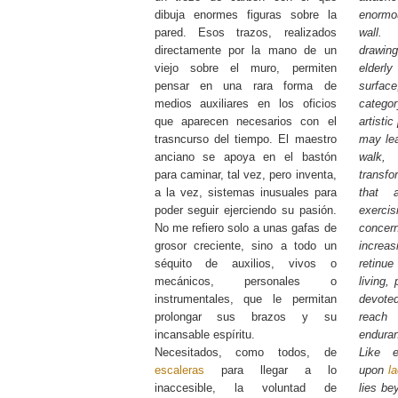
dibuja enormes figuras sobre la
enormo
pared. Esos trazos, realizados
wall.
directamente por la mano de un
drawing
viejo sobre el muro, permiten
elderl
pensar en una rara forma de
surfa
medios auxiliares en los oficios
categor
que aparecen necesarios con el
artisti
trasncurso del tiempo. El maestro
may lea
anciano se apoya en el bastón
walk,
para caminar, tal vez, pero inventa,
transf
a la vez, sistemas inusuales para
that 
poder seguir ejerciendo su pasión.
exerc
No me refiero solo a unas gafas de
concer
grosor creciente, sino a todo un
increas
séquito de auxilios, vivos o
retinu
mecánicos, personales o
living,
instrumentales, que le permitan
devote
prolongar sus brazos y su
reach
incansable espíritu.
enduran
Necesitados, como todos, de
Like e
escaleras
para llegar a lo
upon
l
inaccesible, la voluntad de
lies be