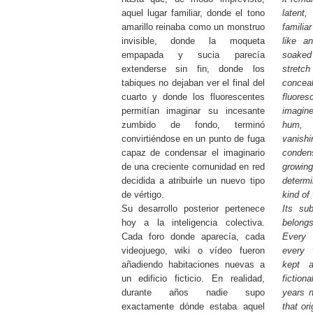
aquel lugar familiar, donde el tono
latent,
amarillo reinaba como un monstruo
familia
invisible, donde la moqueta
like a
empapada y sucia parecía
soaked 
extenderse sin fin, donde los
stretch
tabiques no dejaban ver el final del
conceal
cuarto y donde los fluorescentes
fluores
permitían imaginar su incesante
imagine
zumbido de fondo, terminó
hum, 
convirtiéndose en un punto de fuga
vanis
capaz de condensar el imaginario
conden
de una creciente comunidad en red
growi
decidida a atribuirle un nuevo tipo
determi
de vértigo.
kind of 
Su desarrollo posterior pertenece
Its su
hoy a la inteligencia colectiva.
belongs
Cada foro donde aparecía, cada
Every 
videojuego, wiki o vídeo fueron
every 
añadiendo habitaciones nuevas a
kept 
un edificio ficticio. En realidad,
fiction
durante años nadie supo
years 
exactamente dónde estaba aquel
that or