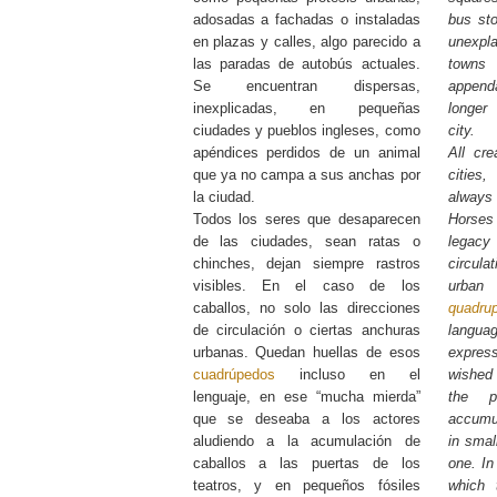
adosadas a fachadas o instaladas
bus sto
en plazas y calles, algo parecido a
unexpla
las paradas de autobús actuales.
towns 
Se encuentran dispersas,
append
inexplicadas, en pequeñas
longer
ciudades y pueblos ingleses, como
city.
apéndices perdidos de un animal
All cre
que ya no campa a sus anchas por
cities
la ciudad.
always 
Todos los seres que desaparecen
Horses
de las ciudades, sean ratas o
legac
chinches, dejan siempre rastros
circula
visibles. En el caso de los
urban 
caballos, no solo las direcciones
quadru
de circulación o ciertas anchuras
languag
urbanas. Quedan huellas de esos
express
cuadrúpedos
incluso en el
wished 
lenguaje, en ese “mucha mierda”
the p
que se deseaba a los actores
accumul
aludiendo a la acumulación de
in smal
caballos a las puertas de los
one. In
teatros, y en pequeños fósiles
which 