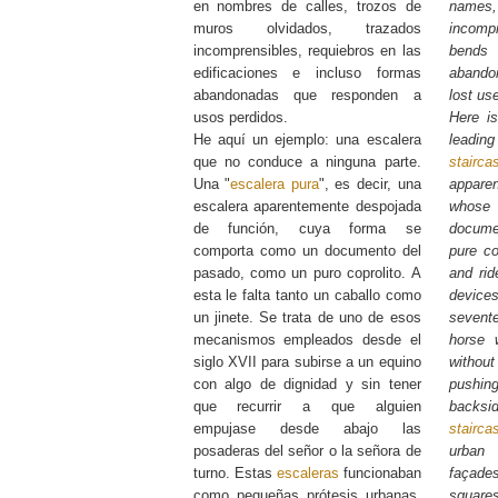
en nombres de calles, trozos de
names, 
muros olvidados, trazados
incompr
incomprensibles, requiebros en las
bends
edificaciones e incluso formas
abando
abandonadas que responden a
lost us
usos perdidos.
Here i
He aquí un ejemplo: una escalera
lead
que no conduce a ninguna parte.
stairca
Una "
escalera pura
", es decir, una
appare
escalera aparentemente despojada
whose
de función, cuya forma se
docume
comporta como un documento del
pure co
pasado, como un puro coprolito. A
and rid
esta le falta tanto un caballo como
devi
un jinete. Se trata de uno de esos
sevent
mecanismos empleados desde el
horse 
siglo XVII para subirse a un equino
without
con algo de dignidad y sin tener
pushing
que recurrir a que alguien
backs
empujase desde abajo las
stairca
posaderas del señor o la señora de
urban 
turno. Estas
escaleras
funcionaban
façades
como pequeñas prótesis urbanas,
squares