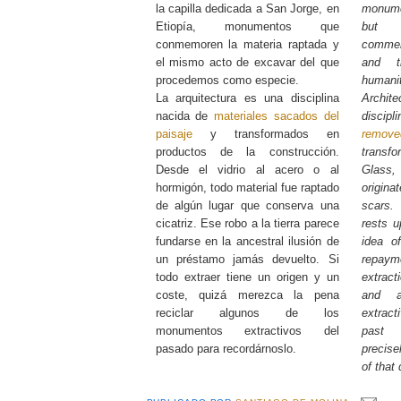
la capilla dedicada a San Jorge, en
monumen
Etiopía, monumentos que
but t
conmemoren la materia raptada y
commem
el mismo acto de excavar del que
and t
procedemos como especie.
humanit
La arquitectura es una disciplina
Archi
nacida de
materiales sacados del
disci
paisaje
y transformados en
remove
productos de la construcción.
transf
Desde el vidrio al acero o al
Glass,
hormigón, todo material fue raptado
origina
de algún lugar que conserva una
scars.
cicatriz. Ese robo a la tierra parece
rests u
fundarse en la ancestral ilusión de
idea o
un préstamo jamás devuelto. Si
repay
todo extraer tiene un origen y un
extract
coste, quizá merezca la pena
and a
reciclar algunos de los
extrac
monumentos extractivos del
past 
pasado para recordárnoslo.
precis
of that 