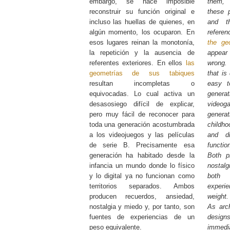
embargo, se hace imposible
them,
reconstruir su función original e
these p
incluso las huellas de quienes, en
and t
algún momento, los ocuparon. En
refere
esos lugares reinan la monotonía,
the geo
la repetición y la ausencia de
appea
referentes exteriores. En ellos
las
wrong. 
geometrías de sus tabiques
that is 
resultan incompletas o
easy t
equivocadas. Lo cual activa un
gener
desasosiego difícil de explicar,
videog
pero muy fácil de reconocer para
genera
toda una generación acostumbrada
childho
a los videojuegos y las películas
and di
de serie B. Precisamente esa
functio
generación ha habitado desde la
Both p
infancia un mundo donde lo físico
nostalg
y lo digital ya no funcionan como
both
territorios separados. Ambos
experi
producen recuerdos, ansiedad,
weight.
nostalgia y miedo y, por tanto, son
As arc
fuentes de experiencias de un
design
peso equivalente.
immedi