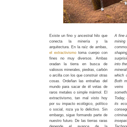
Existe un fino y ancestral hilo que
A fine 
conecta la minería y la
mining 
arquitectura. En la raíz de ambas,
commo
el extractivismo
toma cuerpo con
shapin
fines no muy diversos. Ambas
surpris
oradan la tierra en busca de
into th
valiosos minerales, piedras, carbón
mineral
o arcilla con los que construir otras
which 
cosas. Ordeñan las entrañas del
Both mi
mundo para sacar de él vetas de
veins
raros metales o simple mármol. El
someth
extractivismo, tan mal visto hoy
Today, 
por su impacto ecológico, político
its eco
o social, roza ya lo delictivo. Sin
conseq
embargo, sigue formando parte de
crimi
nuestro futuro. De las tierras raras
insep
depende el avance de la
Techn