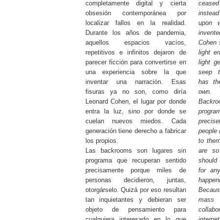
completamente digital y cierta
ceased
obsesión contemporánea por
inste
localizar fallos en la realidad.
upon w
Durante los años de pandemia,
invent
aquellos espacios vacíos,
Cohen 
repetitivos e infinitos dejaron de
light e
parecer ficción para convertirse en
light g
una experiencia sobre la que
seep t
inventar una narración. Esas
has th
fisuras ya no son, como diría
own.
Leonard Cohen, el lugar por donde
Backr
entra la luz, sino por donde se
progra
cuelan nuevos miedos. Cada
precis
generación tiene derecho a fabricar
people 
los propios.
to them
Las backrooms son lugares sin
are so
programa que recuperan sentido
should
precisamente porque miles de
for an
personas decidieron, juntas,
happen
otorgárselo. Quizá por eso resultan
Because
tan inquietantes y debieran ser
mass 
objeto de pensamiento para
collabo
cualquiera interesado en lo que
inter