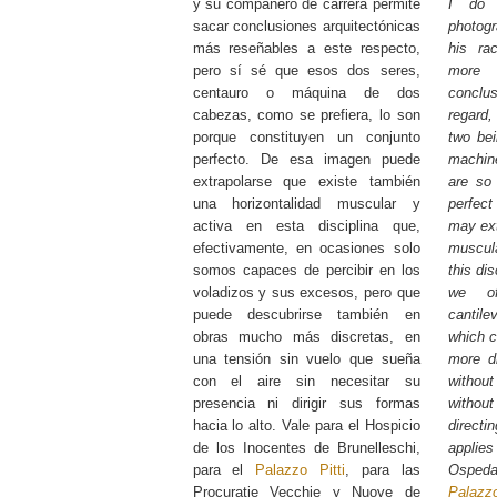
y su compañero de carrera permite
I do 
sacar conclusiones arquitectónicas
photogr
más reseñables a este respecto,
his ra
pero sí sé que esos dos seres,
more s
centauro o máquina de dos
conclu
cabezas, como se prefiera, lo son
regard
porque constituyen un conjunto
two bei
perfecto. De esa imagen puede
machin
extrapolarse que existe también
are so
una horizontalidad muscular y
perfect
activa en esta disciplina que,
may ext
efectivamente, en ocasiones solo
muscula
somos capaces de percibir en los
this dis
voladizos y sus excesos, pero que
we of
puede descubrirse también en
cantile
obras mucho más discretas, en
which c
una tensión sin vuelo que sueña
more di
con el aire sin necesitar su
without
presencia ni dirigir sus formas
without
hacia lo alto. Vale para el Hospicio
direct
de los Inocentes de Brunelleschi,
applies
para el
Palazzo Pitti
, para las
Osped
Procuratie Vecchie y Nuove de
Palazzo