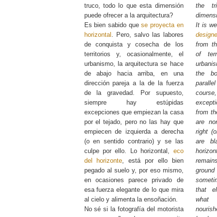
truco, todo lo que esta dimensión
the tr
puede ofrecer a la arquitectura?
dimensi
Es bien sabido que
se proyecta en
It is w
horizontal
. Pero, salvo las labores
designe
de conquista y cosecha de los
from t
territorios y, ocasionalmente, el
of terr
urbanismo, la arquitectura se hace
urbanis
de abajo hacia arriba, en una
the bo
dirección pareja a la de la fuerza
parallel
de la gravedad. Por supuesto,
course
siempre hay estúpidas
except
excepciones que empiezan la casa
from th
por el tejado, pero no las hay que
are no
empiecen de izquierda a derecha
right (
(o en sentido contrario) y se las
are b
culpe por ello. Lo horizontal,
eco
horizo
del horizonte
, está por ello bien
remain
pegado al suelo y, por eso mismo,
ground 
en ocasiones parece privado de
someti
esa fuerza elegante de lo que mira
that e
al cielo y alimenta la ensoñación.
what
No sé si la fotografía del motorista
nourish