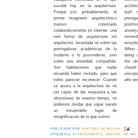
sucede hoy en la arquitectura.
archit
Porque son, probablemente, el
built
primer imaginario arquitectónico
preroga
masivo construido
postm
colaborativamente en internet: una
anxiet
rara forma de arquitectura sin
remem
arquitectos, levantada no sobre las
everyb
prerrogativas académicas de lo
When a
moderno o lo posmoderno, sino
being 
sobre una ansiedad compartida.
the ob
Son habitaciones que nadie
should 
recuerda haber visitado, pero que
unsurpa
todos parecen reconocer. Cuando
who we
se acusa a la arquitectura de no
ser capaz de dar respuesta a las
obsesiones de nuestro tiempo, no
podemos olvidar que sigue siendo
un insuperable lugar de
resignificación de lo que somos.
PUBLICADO POR
SANTIAGO DE MOLINA
ETIQUETAS:
EXTRAÑAMIENTO
,
HABITAR
NO HAY