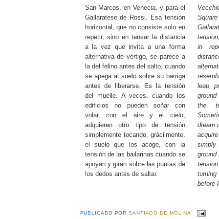
San Marcos, en Venecia, y para el
Vecchi
Gallaratese de Rossi. Esa tensión
Square
horizontal, que no consiste solo en
Galla
repetir, sino en tensar la distancia
tension
a la vez que invita a una forma
in rep
alternativa de vértigo, se parece a
dista
la del felino antes del salto, cuando
alter
se apega al suelo sobre su barriga
resemb
antes de liberarse. Es la tensión
leap, p
del muelle. A veces, cuando los
ground 
edificios no pueden soñar con
the t
volar, con el aire y el cielo,
Someti
adquieren otro tipo de tensión
dream o
simplemente tocando, grácilmente,
acquir
el suelo que los acoge, con la
simply 
tensión de las bailarinas cuando se
ground 
apoyan y giran sobre las puntas de
tension
los dedos antes de saltar.
turning
before 
PUBLICADO POR
SANTIAGO DE MOLINA