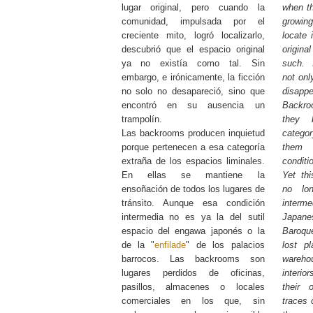
lugar original, pero cuando la
when th
comunidad, impulsada por el
growin
creciente mito, logró localizarlo,
locate 
descubrió que el espacio original
origina
ya no existía como tal. Sin
such. I
embargo, e irónicamente, la ficción
not onl
no solo no desapareció, sino que
disappe
encontró en su ausencia un
Backro
trampolín.
they 
Las backrooms producen inquietud
categor
porque pertenecen a esa categoría
them 
extraña de los espacios liminales.
conditi
En ellas se mantiene la
Yet thi
ensoñación de todos los lugares de
no lo
tránsito. Aunque esa condición
inter
intermedia no es ya la del sutil
Japane
espacio del engawa japonés o la
Baroqu
de la "
enfilade
" de los palacios
lost pl
barrocos. Las backrooms son
wareh
lugares perdidos de oficinas,
interio
pasillos, almacenes o locales
their 
comerciales en los que, sin
traces 