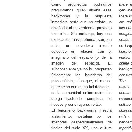
Como arquitectos podríamos
there i
preguntarnos quién diseña esas
genuin
backrooms y la respuesta
there i
inmediata sería que no existe un
are, qu
diseñador ni un verdadero proyecto
inven
tras ellas. Sin embargo, hay una
imagina
explicación más profunda: son, sin
space 
más, un novedoso invento
no long
colectivo en relación con el
heirs o
imaginario del espacio (o de la
relatio
imagen del espacio). El
online 
subconsciente ya no lo interpretan
backgr
únicamente los herederos del
constru
psicoanálisis, sino que, al menos
The b
en relación con estas habitaciones,
mixes i
es la comunidad online quien les
deperso
otorga trasfondo, completa los
twentie
huecos y construye su relato.
cultu
El fenómeno backrooms mezcla
obsess
aislamiento, nostalgia por los
within 
interiores despersonalizados de
pande
finales del siglo XX, una cultura
repeti