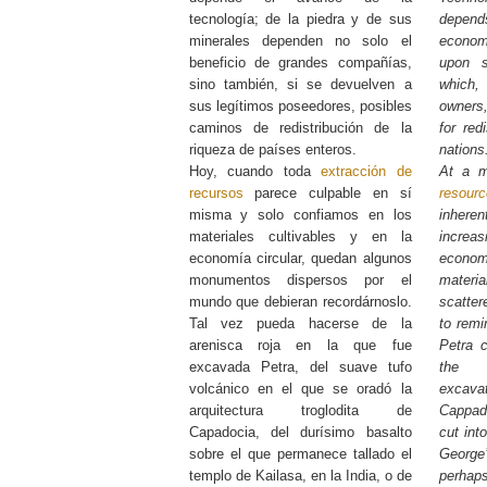
tecnología; de la piedra y de sus
depend
minerales dependen no solo el
econo
beneficio de grandes compañías,
upon s
sino también, si se devuelven a
which, 
sus legítimos poseedores, posibles
owners
caminos de redistribución de la
for red
riqueza de países enteros.
nations
Hoy, cuando toda
extracción de
At a m
recursos
parece culpable en sí
resour
misma y solo confiamos en los
inhere
materiales cultivables y en la
increa
economía circular, quedan algunos
econ
monumentos dispersos por el
mater
mundo que debieran recordárnoslo.
scatter
Tal vez pueda hacerse de la
to rem
arenisca roja en la que fue
Petra 
excavada Petra, del suave tufo
the t
volcánico en el que se oradó la
excavat
arquitectura troglodita de
Cappado
Capadocia, del durísimo basalto
cut int
sobre el que permanece tallado el
Georg
templo de Kailasa, en la India, o de
perhap