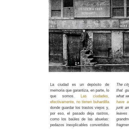
La ciudad es un depósito de
The cit
memoria que garantiza, en parte, lo
that gu
que somos.
Las ciudades,
what w
efectivamente, no tienen buhardilla
have at
donde guardar los trastos viejos y,
junk an
por eso, el pasado deja rastros,
leave
como los baúles de las abuelas:
grandmo
pedazos inexplicables convertidos
fragm