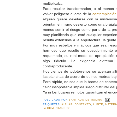
multiplicaba.
Para resultar transformados, o al menos
volver peligroso el acto de la
contemplación
alguien quiere deleitarse con la misterio
orientan el mismo desierto como una brújula,
menos sentir el riesgo como parte de la pr
muy planificada que esté cualquier experien
resulta extensible a la arquitectura, la gent
Por muy esbeltos y mágicos que sean esos
hermoso que resulte su descubrimiento
requemado, su real modo de apropiación 
algo ridículo. La exigencia extrem
contraproducente.
Hoy cientos de todoterrenos se acercan allí
las planchas de acero de quince metros bajo
Pero rápido, no sea que la broma de contemp
calor insoportable impida luego disfrutar del
Ya ni los lugares remotos garantizan el encue
PUBLICADO POR
SANTIAGO DE MOLINA
ETIQUETAS:
AISLAR
,
CONTEXTO
,
LIMITE
,
MATERI
4 COMENTARIOS: