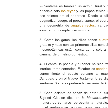
2- Sentarse es también un acto cultural y p
principio solo
los reyes
y los papas tenían 
ese asiento era el poderoso. Desde la sill
dogmatiza. Luego, al popularizarse, el cue
una geometría de
ángulos rectos
, ya va
eliminar por completo su símbolo.
3- Como los gatos, las sillas tienen
cuatr
gratuito y nace con las primeras sillas conoci
mesopotámicas están cercanas no solo a la
caminar de un felino doméstico.
4- El canto, la poesía y el saber ha sido t
interlocutores sentados. El saber es
sendent
conocimiento el puesto cercano al maes
Banquete
y en el
Nuevo Testamento
se dis
sentarse. Sócrates prefiere la cercanía de A
5- Cada asiento es capaz de datar el cli
Sigfried Giedion dice en
la Mecanizació
manera de sentarse representa la natural
En el sentarse se recogen, pues, muchos 