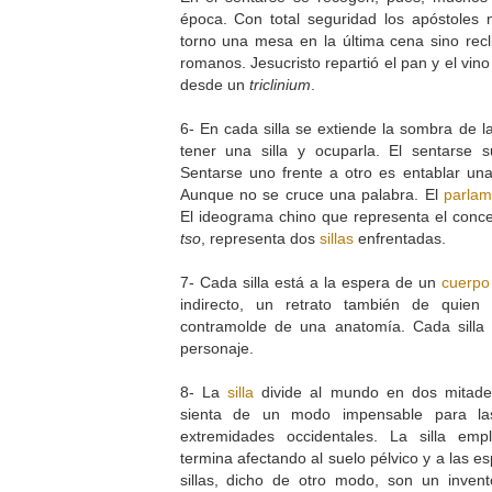
época. Con total seguridad los apóstoles 
torno una mesa en la última cena sino rec
romanos. Jesucristo repartió el pan y el vin
desde un
triclinium
.
6- En cada silla se extiende la sombra de 
tener una silla y ocuparla. El sentarse
Sentarse uno frente a otro es entablar un
Aunque no se cruce una palabra. El
parlam
El ideograma chino que representa el conce
tso
, representa dos
sillas
enfrentadas.
7- Cada silla está a la espera de un
cuerpo
indirecto, un retrato también de quien
contramolde de una anatomía. Cada silla
personaje.
8- La
silla
divide al mundo en dos mitades
sienta de un modo impensable para las
extremidades occidentales. La silla emp
termina afectando al suelo pélvico y a las e
sillas, dicho de otro modo, son un inven