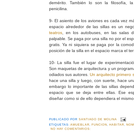
demérito. También lo son la filosofía, l
penicilina.
9- El asiento de los aviones es cada vez má
espacio alrededor de las sillas es un negoc
teatros
, en los autobuses, en las salas d
palpable. Se paga por una silla no por el es
gratis. Ya ni siquiera se paga por la comod
posición de la silla en el espacio marca el ter
10- La silla fue el lugar de experimentaci
Son maquetas de arquitectura y un programa 
odiados sus autores.
Un arquitecto primero
hace una silla y luego, con suerte, hace u
embargo lo importante de las sillas depe
espacio que se deja entre ellas. Ese es
diseñar como si de ello dependiera el mismo 
PUBLICADO POR
SANTIAGO DE MOLINA
ETIQUETAS:
AMUEBLAR
,
FUNCION
,
HABITAR
,
NOM
NO HAY COMENTARIOS: