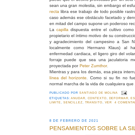
sean una gran molestia, sin embargo el esf
recta
libra ese trabajo de todo posible rast
caso además ese obstáculo facetado y denso
en mitad del campo supone un poderoso reco
La
capilla
dispuesta entre el cultivo com
propietario el íntimo motivo de su construcc
y agradecimiento del campesino a San Ni
localmente como Hermano Klaus) al hab
enfermedad cardiaca, el ligero giro del vola
forraje puede que sea una jaculatoria me
proyectada por
Peter Zumthor
.
Mientras y para los demás, esa pieza interr
línea del horizonte
. Como si su fin no fue
normal marcha de la vida de cualquiera que p
PUBLICADO POR
SANTIAGO DE MOLINA
ETIQUETAS:
ANUDAR
,
CONTEXTO
,
DEFORMAR
,
E
LIMITE
,
SENCILLEZ
,
TRANSITO
,
VER
4 COMENTA
8 DE FEBRERO DE 2021
PENSAMIENTOS SOBRE LA SI