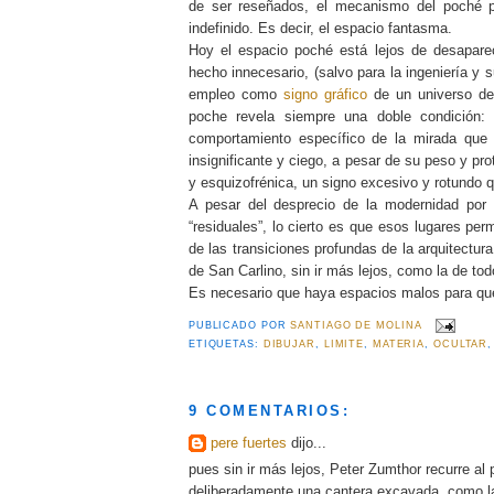
de ser reseñados, el mecanismo del poché pr
indefinido. Es decir, el espacio fantasma.
Hoy el espacio poché está lejos de desapare
hecho innecesario, (salvo para la ingeniería y 
empleo como
signo gráfico
de un universo de
poche revela siempre una doble condición: 
comportamiento específico de la mirada que
insignificante y ciego, a pesar de su peso y pr
y esquizofrénica, un signo excesivo y rotundo que
A pesar del desprecio de la modernidad por 
“residuales”, lo cierto es que esos lugares pe
de las transiciones profundas de la arquitectura
de San Carlino, sin ir más lejos, como la de to
Es necesario que haya espacios malos para qu
PUBLICADO POR
SANTIAGO DE MOLINA
ETIQUETAS:
DIBUJAR
,
LIMITE
,
MATERIA
,
OCULTAR
9 COMENTARIOS:
pere fuertes
dijo...
pues sin ir más lejos, Peter Zumthor recurre al
deliberadamente una cantera excavada, como l