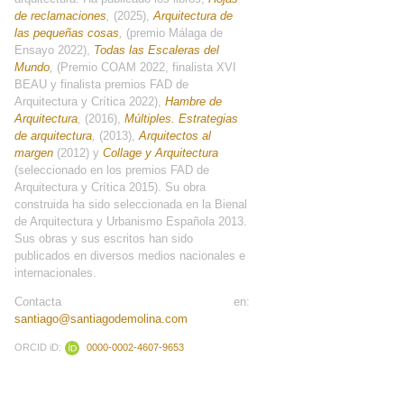
de reclamaciones
,
(2025),
Arquitectura de
las pequeñas cosas
,
(premio Málaga de
Ensayo 2022),
Todas las Escaleras del
Mundo
,
(Premio COAM 2022, finalista XVI
BEAU y finalista premios FAD de
Arquitectura y Crítica 2022),
Hambre de
Arquitectura
,
(2016),
Múltiples. Estrategias
de arquitectura
,
(2013),
Arquitectos al
margen
(2012) y
Collage y Arquitectura
(seleccionado en los premios FAD de
Arquitectura y Crítica 2015). Su obra
construida ha sido seleccionada en la Bienal
de Arquitectura y Urbanismo Española 2013.
Sus obras y sus escritos han sido
publicados en diversos medios nacionales e
internacionales.
Contacta en:
santiago@santiagodemolina.com
ORCID iD:
0000-0002-4607-9653