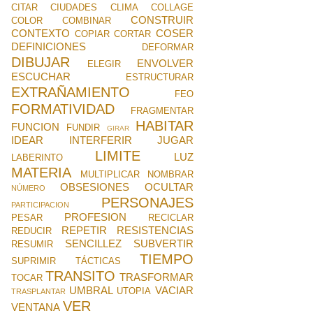
CITAR
CIUDADES
CLIMA
COLLAGE
CONSTRUIR
COLOR
COMBINAR
CONTEXTO
COSER
COPIAR
CORTAR
DEFINICIONES
DEFORMAR
DIBUJAR
ENVOLVER
ELEGIR
ESCUCHAR
ESTRUCTURAR
EXTRAÑAMIENTO
FEO
FORMATIVIDAD
FRAGMENTAR
HABITAR
FUNCION
FUNDIR
GIRAR
IDEAR
INTERFERIR
JUGAR
LIMITE
LUZ
LABERINTO
MATERIA
MULTIPLICAR
NOMBRAR
OBSESIONES
OCULTAR
NÚMERO
PERSONAJES
PARTICIPACION
PROFESION
PESAR
RECICLAR
REPETIR
RESISTENCIAS
REDUCIR
SENCILLEZ
SUBVERTIR
RESUMIR
TIEMPO
SUPRIMIR
TÁCTICAS
TRANSITO
TRASFORMAR
TOCAR
UMBRAL
VACIAR
UTOPIA
TRASPLANTAR
VER
VENTANA