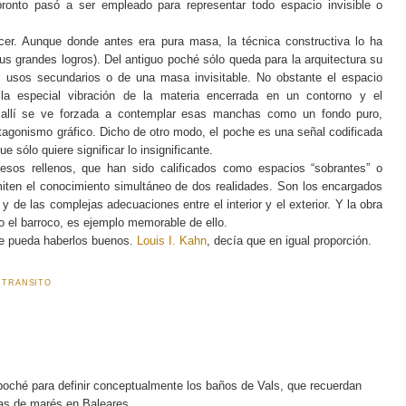
onto pasó a ser empleado para representar todo espacio invisible o
cer. Aunque donde antes era pura masa, la técnica constructiva lo ha
sus grandes logros). Del antiguo poché sólo queda para la arquitectura su
 usos secundarios o de una masa invisitable. No obstante el espacio
la especial vibración de la materia encerrada en un contorno y el
 allí se ve forzada a contemplar esas manchas como un fondo puro,
otagonismo gráfico. Dicho de otro modo, el poche es una señal codificada
 sólo quiere significar lo insignificante.
esos rellenos, que han sido calificados como espacios “sobrantes” o
rmiten el conocimiento simultáneo de dos realidades. Son los encargados
 y de las complejas adecuaciones entre el interior y el exterior. Y la obra
do el barroco, es ejemplo memorable de ello.
e pueda haberlos buenos.
Louis I. Kahn
, decía que en igual proporción.
,
TRANSITO
 poché para definir conceptualmente los baños de Vals, que recuerdan
as de marés en Baleares.