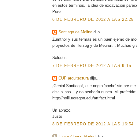
en estos términos, la idea de excavación pare
Pere
6 DE FEBRERO DE 2012 A LAS 22:29
Santiago de Molina
dijo...
Zumthor y sus termas es un buen ejemo de mod
proyectos de Herzog y de Meuron... Muchas gra
Saludos
7 DE FEBRERO DE 2012 A LAS 9:15
CUP arquitectura
dijo...
¡Genial Santiago!, ese negro 'poche' simpre me
disciplinas... y no acabaría nunca. Mi preferido:
http://nolli.uoregon.edu/artifact.html
Un abrazo,
Justo
8 DE FEBRERO DE 2012 A LAS 16:54
Javier Alonso Madrid
dijo...