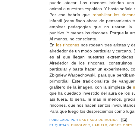
puede atacar. Los rincones brindan una 
animal a nuestras espaldas. Y hasta señal
Por eso habría que
rehabilitar los rincon
infantil (camuflado ahora de pensamiento t
emplear pedagogías que no usaran la 
punitivo. Y menos los rincones. Porque la ar
Al menos, no consciente.
En
los rincones
nos rodean tres aristas y d
alrededor de un modo particular y cercano. 
es al que llegan nuestras extremidade
Alrededor de los rincones, construimos
particular y basta hacer un experimento, co
Zbigniew Warpechowski, para que percibamo
primordial. Este tradicionalista de vangu
grafitero de la imagen, con la simpleza de
m
que ha quedado investido del aura de los su
así fuera, lo sería, ni más ni menos, graci
rincones, que nos hacen santos involuntarios
Para que luego los despreciemos como lugare
PUBLICADO POR
SANTIAGO DE MOLINA
ETIQUETAS:
ENVOLVER
,
HABITAR
,
OBSESIONES