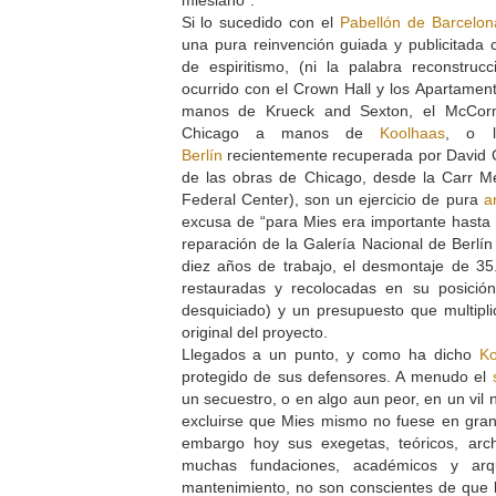
Si lo sucedido con el
Pabellón de Barcelon
una pura reinvención guiada y publicitada
de espiritismo, (ni la palabra reconstruc
ocurrido con el Crown Hall y los Apartame
manos de Krueck and Sexton, el McCorm
Chicago a manos de
Koolhaas
, o 
Berlín
recientemente recuperada por David Ch
de las obras de Chicago, desde la Carr M
Federal Center), son un ejercicio de pura
a
excusa de “para Mies era importante hasta la
reparación de la Galería Nacional de Berlín
diez años de trabajo, el desmontaje de 35
restauradas y recolocadas en su posició
desquiciado) y un presupuesto que multipl
original del proyecto.
Llegados a un punto, y como ha dicho
Ko
protegido de sus defensores. A menudo el
un secuestro, o en algo aun peor, en un vil
excluirse que Mies mismo no fuese en gran
embargo hoy sus exegetas, teóricos, archi
muchas fundaciones, académicos y arq
mantenimiento, no son conscientes de que l