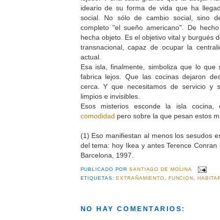
ideario de su forma de vida que ha llegad
social. No sólo de cambio social, sino d
completo "el sueño americano". De hecho
hecha objeto. Es el objetivo vital y burgués
transnacional, capaz de ocupar la central
actual.
Esa isla, finalmente, simboliza que lo qu
fabrica lejos. Que las cocinas dejaron d
cerca. Y que necesitamos de servicio y 
limpios e invisibles.
Esos misterios esconde la isla cocina, 
comodidad
pero sobre la que pesan estos mi
(1) Eso manifiestan al menos los sesudos es
del tema: hoy Ikea y antes Terence Conran 
Barcelona, 1997.
PUBLICADO POR
SANTIAGO DE MOLINA
ETIQUETAS:
EXTRAÑAMIENTO
,
FUNCION
,
HABITA
NO HAY COMENTARIOS: