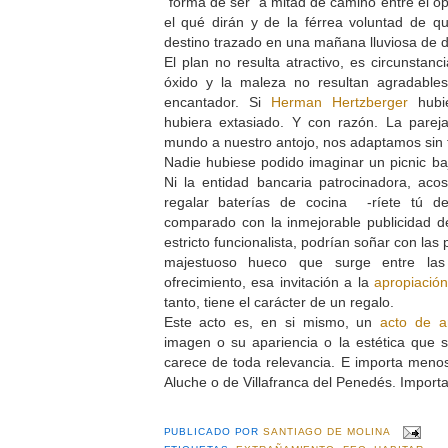
"forma de ser" a mitad de camino entre el op
el qué dirán y de la férrea voluntad de q
destino trazado en una mañana lluviosa de
El plan no resulta atractivo, es circunstanc
óxido y la maleza no resultan agradable
encantador. Si
Herman Hertzberger
hubi
hubiera extasiado. Y con razón. La parej
mundo a nuestro antojo, nos adaptamos sin 
Nadie hubiese podido imaginar un picnic b
Ni la entidad bancaria patrocinadora, ac
regalar baterías de cocina -ríete tú de
comparado con la inmejorable publicidad d
estricto funcionalista, podrían soñar con las
majestuoso hueco que surge entre l
ofrecimiento, esa invitación a la
apropiació
tanto, tiene el carácter de un regalo.
Este acto es, en si mismo, un
acto de ar
imagen o su apariencia o la estética que 
carece de toda relevancia. E importa menos
Aluche o de Villafranca del Penedés. Import
PUBLICADO POR
SANTIAGO DE MOLINA