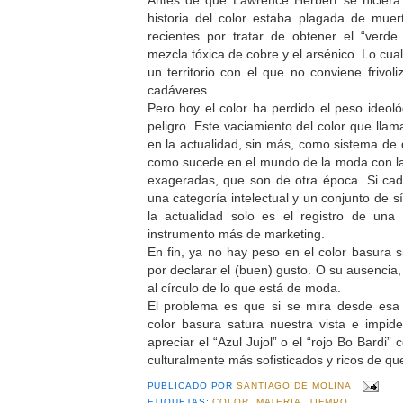
historia del color estaba plagada de mu
recientes por tratar de obtener el “verde
mezcla tóxica de cobre y el arsénico. Lo cua
un territorio con el que no conviene frivol
cadáveres.
Pero hoy el color ha perdido el peso ideológ
peligro. Este vaciamiento del color que llam
en la actualidad, sin más, como sistema de 
como sucede en el mundo de la moda con la
exageradas, que son de otra época. Si cad
una categoría intelectual y un conjunto de s
la actualidad solo es el registro de una
instrumento más de marketing.
En fin, ya no hay peso en el color basura 
por declarar el (buen) gusto. O su ausencia,
al círculo de lo que está de moda.
El problema es que si se mira desde esa
color basura satura nuestra vista e imp
apreciar el “Azul Jujol” o el “rojo Bo Bardi
culturalmente más sofisticados y ricos de que
PUBLICADO POR
SANTIAGO DE MOLINA
ETIQUETAS:
COLOR
,
MATERIA
,
TIEMPO