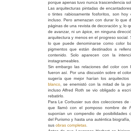
porque apenas tuvo nunca trascendencia so
Las arquitecturas pintadas de encantadore
o tintes rabiosamente fosforitos, son hoy
incluso. Pero amenazan con durar lo que d
páginas de una revista de decoración y, lo 
de avanzar, ni un ápice, en ninguna direcci
arquitectura y menos en el progreso social.
lo que puede denominarse como color ba
pigmentos que están destinados a rellen
contenido. Solo aparecen con la inten
instagrameables.
Sin embargo las relaciones del color con 
fueron así. Por una discusión sobre el col
sugería que mejor harían los arquitecto
blanco
, se enemistó con la mitad de la pro
incluso Alfred Roth se vio obligado a escri
rebatirlo.
Para Le Corbusier sus dos colecciones de 
que llamó con el pomposo nombre de
suponían un compendio de posibilidades co
del Purismo y hasta una auténtica biografía
sus
obras completas
.
Antes de que Lawrence Herbert se hiciera 