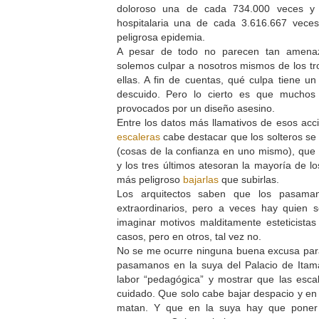
doloroso una de cada 734.000 veces y l
hospitalaria una de cada 3.616.667 vece
peligrosa epidemia.
A pesar de todo no parecen tan amenaz
solemos culpar a nosotros mismos de los tro
ellas. A fin de cuentas, qué culpa tiene u
descuido. Pero lo cierto es que muchos
provocados por un diseño asesino.
Entre los datos más llamativos de esos ac
escaleras
cabe destacar que los solteros s
(cosas de la confianza en uno mismo), que 
y los tres últimos atesoran la mayoría de l
más peligroso
bajarlas
que subirlas.
Los arquitectos saben que los pasama
extraordinarios, pero a veces hay quien s
imaginar motivos malditamente esteticista
casos, pero en otros, tal vez no.
No se me ocurre ninguna buena excusa par
pasamanos en la suya del Palacio de Itam
labor “pedagógica” y mostrar que las esca
cuidado. Que solo cabe bajar despacio y en
matan. Y que en la suya hay que poner 