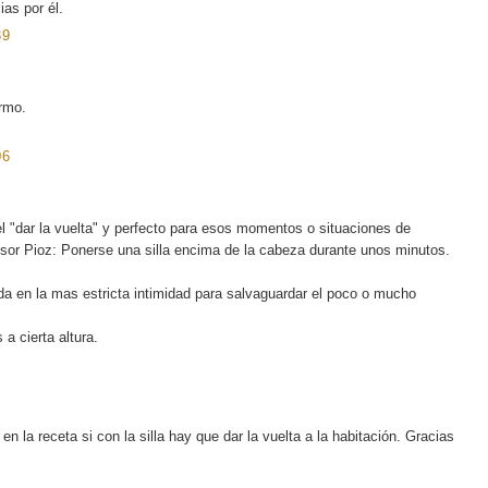
as por él.
39
ermo.
06
 "dar la vuelta" y perfecto para esos momentos o situaciones de
fesor Pioz: Ponerse una silla encima de la cabeza durante unos minutos.
da en la mas estricta intimidad para salvaguardar el poco o mucho
a cierta altura.
n la receta si con la silla hay que dar la vuelta a la habitación. Gracias