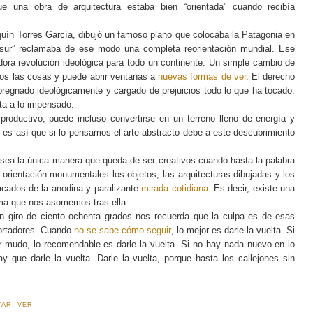
 una obra de arquitectura estaba bien “orientada” cuando recibía
quín Torres García, dibujó un famoso plano que colocaba la Patagonia en
l sur” reclamaba de ese modo una completa reorientación mundial. Ese
ora revolución ideológica para todo un continente. Un simple cambio de
mos las cosas y puede abrir ventanas a
nuevas formas de ver
. El derecho
pregnado ideológicamente y cargado de prejuicios todo lo que ha tocado.
rta a lo impensado.
productivo, puede incluso convertirse en un terreno lleno de energía y
 es así que si lo pensamos el arte abstracto debe a este descubrimiento
 sea la única manera que queda de ser creativos cuando hasta la palabra
orientación monumentales los objetos, las arquitecturas dibujadas y los
acados de la anodina y paralizante
mirada cotidiana
. Es decir, existe una
ma que nos asomemos tras ella.
 giro de ciento ochenta grados nos recuerda que la culpa es de esas
portadores. Cuando
no se sabe cómo seguir
, lo mejor es darle la vuelta. Si
er mudo, lo recomendable es darle la vuelta. Si no hay nada nuevo en lo
y que darle la vuelta. Darle la vuelta, porque hasta los callejones sin
TAR
,
VER