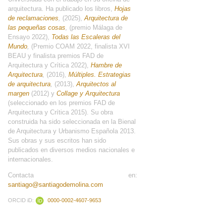
arquitectura. Ha publicado los libros,
Hojas
de reclamaciones
,
(2025),
Arquitectura de
las pequeñas cosas
,
(premio Málaga de
Ensayo 2022),
Todas las Escaleras del
Mundo
,
(Premio COAM 2022, finalista XVI
BEAU y finalista premios FAD de
Arquitectura y Crítica 2022),
Hambre de
Arquitectura
,
(2016),
Múltiples. Estrategias
de arquitectura
,
(2013),
Arquitectos al
margen
(2012) y
Collage y Arquitectura
(seleccionado en los premios FAD de
Arquitectura y Crítica 2015). Su obra
construida ha sido seleccionada en la Bienal
de Arquitectura y Urbanismo Española 2013.
Sus obras y sus escritos han sido
publicados en diversos medios nacionales e
internacionales.
Contacta en:
santiago@santiagodemolina.com
ORCID iD:
0000-0002-4607-9653