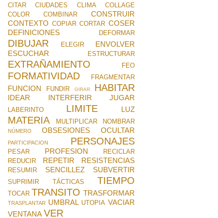
CITAR
CIUDADES
CLIMA
COLLAGE
CONSTRUIR
COLOR
COMBINAR
CONTEXTO
COSER
COPIAR
CORTAR
DEFINICIONES
DEFORMAR
DIBUJAR
ENVOLVER
ELEGIR
ESCUCHAR
ESTRUCTURAR
EXTRAÑAMIENTO
FEO
FORMATIVIDAD
FRAGMENTAR
HABITAR
FUNCION
FUNDIR
GIRAR
IDEAR
INTERFERIR
JUGAR
LIMITE
LUZ
LABERINTO
MATERIA
MULTIPLICAR
NOMBRAR
OBSESIONES
OCULTAR
NÚMERO
PERSONAJES
PARTICIPACION
PROFESION
PESAR
RECICLAR
REPETIR
RESISTENCIAS
REDUCIR
SENCILLEZ
SUBVERTIR
RESUMIR
TIEMPO
SUPRIMIR
TÁCTICAS
TRANSITO
TRASFORMAR
TOCAR
UMBRAL
VACIAR
UTOPIA
TRASPLANTAR
VER
VENTANA