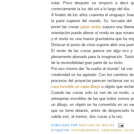
solar. Poco después se empezó a decir que
correctamente la luz del sol a lo largo del día.
A finales de los años cuarenta el uruguayo Joa
la parte superior del mundo. Su “escuela de
poner las cosas
patas arriba
supuso una liberad
orientación puede alterar el modo en que mira
y el revés es una manía gravitatoria que ha im
Dislocar el punto de vista supone abrir una pue
El revés de las cosas parece ser algo rico y 
plenamente abonado para la imaginación. Tanto
de la reversibilidad gran parte de su éxito.
Por eso mismo dar “la vuelta al mundo” tal vez
creatividad se ha agotado. Con los cambios de 
procesos del proyectar parecen reclamar ser s
cara invisible en cada dibujo
u objeto que recla
Cuando las cosas solo se ven de un modo, un
anteojeras invisibles de las que todos somos 
un dibujo, un objeto se ha convertido en un s
que se tiene delante, antes de despreciarlo ha
salida son, al menos, dos cosas a la vez.
PUBLICADO POR
SANTIAGO DE MOLINA
ETIQUETAS:
EXTRAÑAMIENTO
,
OBSESIONES
,
OCUL