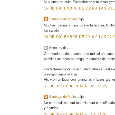
Muy buen artículo. Enhorabuena y muchas graci
15 DE DICIEMBRE DE 2016 A LAS 23:
Santiago de Molina
dijo...
Muchas gracias a ti por tu atenta lectura, Guill
Un saludo
20 DE DICIEMBRE DE 2016 A LAS 22:
Anónimo dijo...
Otro modo de desatascar mas radical aún que el
parálisis de ideas os traigo un remedio del pro
Evidentemente dicha actividad debe ser realiza
prestigio personal y tal.
Ah, y en un lugar con luminarias y falsos techos 
31 DE JULIO DE 2017 A LAS 13:25
Santiago de Molina
dijo...
No está mal, no está mal. No está especificado e
y saludos
31 DE JULIO DE 2017 A LAS 14:01