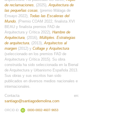
de reclamaciones
,
(2025),
Arquitectura de
las pequeñas cosas
,
(premio Málaga de
Ensayo 2022),
Todas las Escaleras del
Mundo
,
(Premio COAM 2022, finalista XVI
BEAU y finalista premios FAD de
Arquitectura y Crítica 2022),
Hambre de
Arquitectura
,
(2016),
Múltiples. Estrategias
de arquitectura
,
(2013),
Arquitectos al
margen
(2012) y
Collage y Arquitectura
(seleccionado en los premios FAD de
Arquitectura y Crítica 2015). Su obra
construida ha sido seleccionada en la Bienal
de Arquitectura y Urbanismo Española 2013.
Sus obras y sus escritos han sido
publicados en diversos medios nacionales e
internacionales.
Contacta en:
santiago@santiagodemolina.com
ORCID iD:
0000-0002-4607-9653