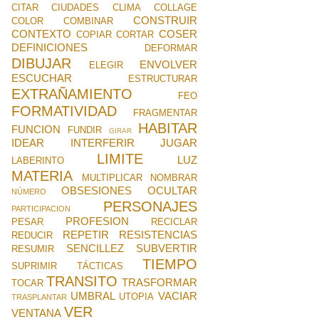
CITAR
CIUDADES
CLIMA
COLLAGE
CONSTRUIR
COLOR
COMBINAR
CONTEXTO
COSER
COPIAR
CORTAR
DEFINICIONES
DEFORMAR
DIBUJAR
ENVOLVER
ELEGIR
ESCUCHAR
ESTRUCTURAR
EXTRAÑAMIENTO
FEO
FORMATIVIDAD
FRAGMENTAR
HABITAR
FUNCION
FUNDIR
GIRAR
IDEAR
INTERFERIR
JUGAR
LIMITE
LUZ
LABERINTO
MATERIA
MULTIPLICAR
NOMBRAR
OBSESIONES
OCULTAR
NÚMERO
PERSONAJES
PARTICIPACION
PROFESION
PESAR
RECICLAR
REPETIR
RESISTENCIAS
REDUCIR
SENCILLEZ
SUBVERTIR
RESUMIR
TIEMPO
SUPRIMIR
TÁCTICAS
TRANSITO
TRASFORMAR
TOCAR
UMBRAL
VACIAR
UTOPIA
TRASPLANTAR
VER
VENTANA