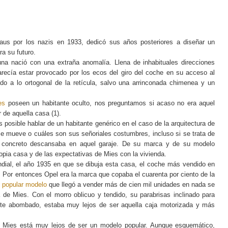
uhaus por los nazis en 1933, dedicó sus años posteriores a diseñar un
ra su futuro.
una nació con una extraña anomalía. Llena de inhabituales direcciones
parecía estar provocado por los ecos del giro del coche en su acceso al
do a lo ortogonal de la retícula, salvo una arrinconada chimenea y un
es
poseen un habitante oculto, nos preguntamos si acaso no era aquel
r de aquella casa (1).
s posible hablar de un habitante genérico en el caso de la arquitectura de
e mueve o cuáles son sus señoriales costumbres, incluso si se trata de
 concreto descansaba en aquel garaje. De su marca y de su modelo
opia casa y de las expectativas de Mies con la vivienda.
dial, el año 1935 en que se dibuja esta casa, el coche más vendido en
. Por entonces Opel era la marca que copaba el cuarenta por ciento de la
l
popular modelo
que llegó a vender más de cien mil unidades en nada se
 de Mies. Con el morro oblicuo y tendido, su parabrisas inclinado para
te abombado, estaba muy lejos de ser aquella caja motorizada y más
de Mies está muy lejos de ser un modelo popular. Aunque esquemático,