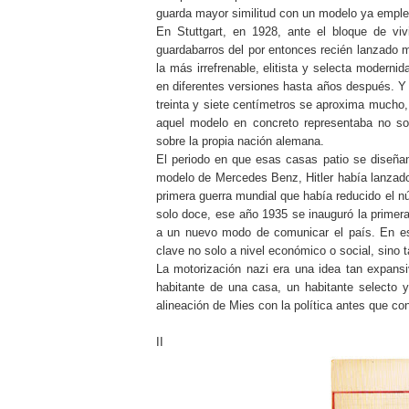
guarda mayor similitud con un modelo ya emplea
En Stuttgart, en 1928, ante el bloque de vi
guardabarros del por entonces recién lanzado 
la más irrefrenable, elitista y selecta modern
en diferentes versiones hasta años después. Y 
treinta y siete centímetros se aproxima mucho,
aquel modelo en concreto representaba no s
sobre la propia nación alemana.
El periodo en que esas casas patio se diseña
modelo de Mercedes Benz, Hitler había lanzado 
primera guerra mundial que había reducido el 
solo doce, ese año 1935 se inauguró la primera
a un nuevo modo de comunicar el país. En esa 
clave no solo a nivel económico o social, sino 
La motorización nazi era una idea tan expan
habitante de una casa, un habitante selecto 
alineación de Mies con la política antes que co
II