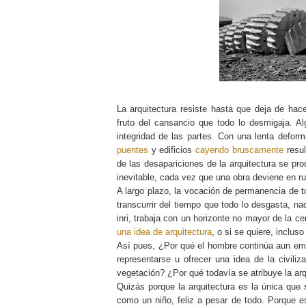
La arquitectura resiste hasta que deja de hac
fruto del cansancio que todo lo desmigaja. Al
integridad de las partes. Con una lenta defo
puentes
y edificios
cayendo bruscamente
resul
de las desapariciones de la arquitectura se pr
inevitable, cada vez que una obra deviene en rui
A largo plazo, la vocación de permanencia de to
transcurrir del tiempo que todo lo desgasta, n
inri, trabaja con un horizonte no mayor de la c
una idea de arquitectura
, o si se quiere, inclus
Así pues, ¿Por qué el hombre continúa aun emp
representarse u ofrecer una idea de la civili
vegetación? ¿Por qué todavía se atribuye la arqu
Quizás porque la arquitectura es la única que
como un niño, feliz a pesar de todo. Porque es