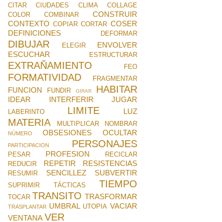
CITAR
CIUDADES
CLIMA
COLLAGE
CONSTRUIR
COLOR
COMBINAR
CONTEXTO
COSER
COPIAR
CORTAR
DEFINICIONES
DEFORMAR
DIBUJAR
ENVOLVER
ELEGIR
ESCUCHAR
ESTRUCTURAR
EXTRAÑAMIENTO
FEO
FORMATIVIDAD
FRAGMENTAR
HABITAR
FUNCION
FUNDIR
GIRAR
IDEAR
INTERFERIR
JUGAR
LIMITE
LUZ
LABERINTO
MATERIA
MULTIPLICAR
NOMBRAR
OBSESIONES
OCULTAR
NÚMERO
PERSONAJES
PARTICIPACION
PROFESION
PESAR
RECICLAR
REPETIR
RESISTENCIAS
REDUCIR
SENCILLEZ
SUBVERTIR
RESUMIR
TIEMPO
SUPRIMIR
TÁCTICAS
TRANSITO
TRASFORMAR
TOCAR
UMBRAL
VACIAR
UTOPIA
TRASPLANTAR
VER
VENTANA