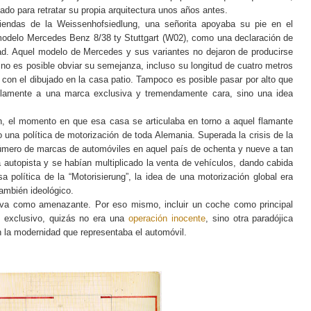
do para retratar su propia arquitectura unos años antes.
viendas de la Weissenhofsiedlung, una señorita apoyaba su pie en el
modelo Mercedes Benz 8/38 ty Stuttgart (W02), como una declaración de
idad. Aquel modelo de Mercedes y sus variantes no dejaron de producirse
no es posible obviar su semejanza, incluso su longitud de cuatro metros
 con el dibujado en la casa patio. Tampoco es posible pasar por alto que
olamente a una marca exclusiva y tremendamente cara, sino una idea
n, el momento en que esa casa se articulaba en torno a aquel flamante
una política de motorización de toda Alemania. Superada la crisis de la
número de marcas de automóviles en aquel país de ochenta y nueve a tan
 autopista y se habían multiplicado la venta de vehículos, dando cabida
política de la “Motorisierung”, la idea de una motorización global era
también ideológico.
siva como amenazante. Por eso mismo, incluir un coche como principal
y exclusivo, quizás no era una
operación inocente
, sino otra paradójica
n la modernidad que representaba el automóvil.