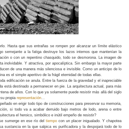
erlo. Hasta que sus entrañas se rompen por alcanzar un límite elástico
go semejante a la fatiga destruye los lazos internos que mantenían la
rmación o con un repentino chasquido, todo se desmorona. La imagen de
ta inolvidable. Y atractiva, por apocalíptica. Sin embargo la mayor parte
oducen de una manera más silenciosa e invisible. Como un anticipo de lo
na es el simple aperitivo de la frágil eternidad de todas ellas.
da edificación se anula. Entre la fuerza de la gravedad y el inapreciable
ada está destinado a permanecer en pie. La arquitectura actual, para más
entena de años. Con lo que ya solamente puede resistir más allá del siglo
o su propia
representación
…
eñado en erigir todo tipo de construcciones para preservar su memoria,
zación, si todo va a acabar derruido bajo metros de lodo, arena o entre
itectura el heroico, simbólico e inútil empeño de resistir?
 se sumerge en ese río del
tiempo
con un placer inigualado. Y chapotea
a sustancia en la que salpica es purificadora y la despojará todo de lo