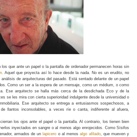
n los que ante un papel o la pantalla de ordenador permanecen horas sin
n
. Aquel que proyecta así lo hace desde la nada. No es un erudito, no
s análisis de arquitecturas del pasado. Está sentado delante de un papel
rados. Como un ser a la espera de un mensaje, como un médium, o como
a. Ese arquitecto se halla más cerca de la desdichada Eco y de la
eces se les mira con cierta superioridad indulgente desde la universidad o
nmobiliaria. Ese arquitecto se entrega a entusiasmos sospechosos, a
de llantos inconsolables, a veces ríe o canta, indiferente al afuera,
rran los ojos ante el papel o la pantalla. Al contrario, los tienen bien
nerlos inyectados en sangre o al menos algo enrojecidos. Como Sísifos
rdenador, armados de un
lapicero
o al menos
algo afilado
, que mueven y