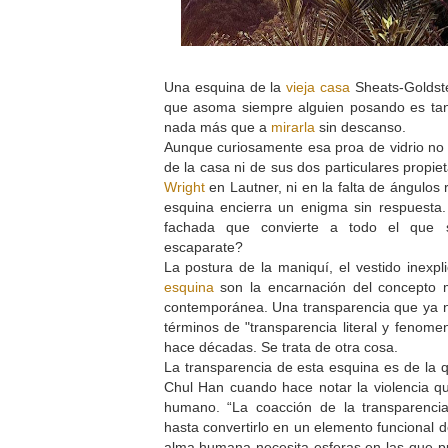
Una esquina de la
vieja casa
Sheats-Goldste
que asoma siempre alguien posando es tan
nada más que a
mirarla
sin descanso.
Aunque curiosamente esa proa de vidrio no o
de la casa ni de sus dos particulares propieta
Wright
en Lautner, ni en la falta de ángulos
esquina encierra un enigma sin respuesta.
fachada que convierte a todo el que
escaparate?
La postura de la maniquí, el vestido inexpli
esquina
son la encarnación del concepto 
contemporánea. Una transparencia que ya n
términos de "transparencia literal y fenom
hace décadas. Se trata de otra cosa.
La transparencia de esta esquina es de la
Chul Han cuando hace notar la violencia qu
humano. “La coacción de la transparenci
hasta convertirlo en un elemento funcional d
alma humana necesita esferas en las que p