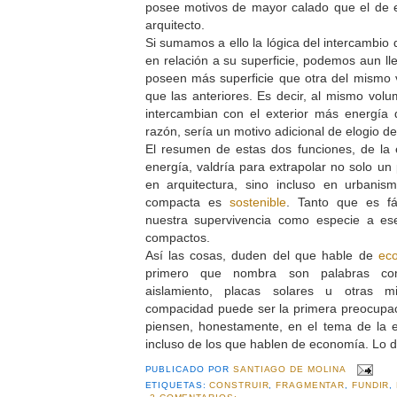
posee motivos de mayor calado que el de e
arquitecto.
Si sumamos a ello la lógica del intercambio
en relación a su superficie, podemos aun ll
poseen más superficie que otra del mismo 
que las anteriores. Es decir, al mismo vol
intercambian con el exterior más energía 
razón, sería un motivo adicional de elogio 
El resumen de estas dos funciones, de l
energía, valdría para extrapolar no solo un
en arquitectura, sino incluso en urbanis
compacta es
sostenible
. Tanto que es f
nuestra supervivencia como especie a ese 
compactos.
Así las cosas, duden del que hable de
eco
primero que nombra son palabras como
aislamiento, placas solares u otras mi
compacidad puede ser la primera preocupac
piensen, honestamente, en el tema de la e
incluso de los que hablen de economía. Lo d
PUBLICADO POR
SANTIAGO DE MOLINA
ETIQUETAS:
CONSTRUIR
,
FRAGMENTAR
,
FUNDIR
,