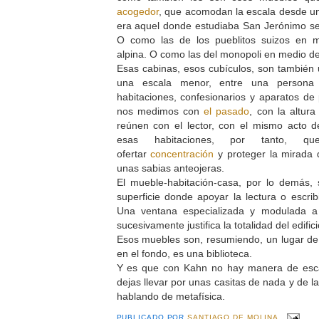
acogedor
, que acomodan la escala desde un
era aquel donde estudiaba San Jerónimo se
O como las de los pueblitos suizos en m
alpina. O como las del monopoli en medio del
Esas cabinas, esos cubículos, son también
una escala menor, entre una persona 
habitaciones, confesionarios y aparatos de 
nos medimos con
el pasado
, con la altura
reúnen con el lector, con el mismo acto d
esas habitaciones, por tanto, 
ofertar
concentración
y proteger la mirada 
unas sabias anteojeras.
El mueble-habitación-casa, por lo demás,
superficie donde apoyar la lectura o escrib
Una ventana especializada y modulada a
sucesivamente justifica la totalidad del edifici
Esos muebles son, resumiendo, un lugar d
en el fondo, es una biblioteca.
Y es que con Kahn no hay manera de esca
dejas llevar por unas casitas de nada y de 
hablando de metafísica.
PUBLICADO POR
SANTIAGO DE MOLINA