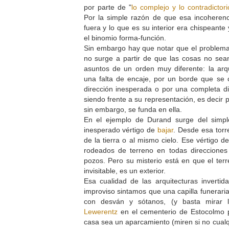
por parte de "
lo complejo y lo contradictori
Por la simple razón de que esa incoherenc
fuera y lo que es su interior era chispeante
el binomio forma-función.
Sin embargo hay que notar que el problema 
no surge a partir de que las cosas no sea
asuntos de un orden muy diferente: la arqu
una falta de encaje, por un borde que se 
dirección inesperada o por una completa d
siendo frente a su representación, es decir p
sin embargo, se funda en ella.
En el ejemplo de Durand surge del simpl
inesperado vértigo de
bajar
. Desde esa torr
de la tierra o al mismo cielo. Ese vértigo 
rodeados de terreno en todas direcciones
pozos. Pero su misterio está en que el terr
invisitable, es un exterior.
Esa cualidad de las arquitecturas inverti
improviso sintamos que una capilla funerari
con desván y sótanos, (y basta mirar l
Lewerentz
en el cementerio de Estocolmo p
casa sea un aparcamiento (miren si no cual