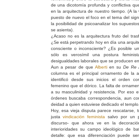
de una dicotomía profunda y conflictiva qu
en la arquitectura de nuestro tiempo. (A la
puesto de nuevo el foco en el tema del signi
la posibilidad de psicoanalizar los supuesto
se asienta).
¿Acaso no es la arquitectura fruto del tra
¿Se está perpetrando hoy en día una arqui
consciente o inconsciente? ¿Es posible un
sólo es verosímil una postura feminist
desigualdades laborales que se producen en
Aun a pesar de que
Alberti
en su
De Re A
columna es el principal ornamento de la arq
identificó desde sus inicios el orden c
femenino que el dórico. La falta de ornamen
a su masculinidad y resistencia. Por eso e
órdenes buscaba correspondencia, aun co
deidad a quien estuviese dedicado el templo
Hoy, esa vieja disputa parece rescatarse, t
justa
vindicación feminista
salvo por un p
discurso- que ahora ve en la decoració
interioridades su campo ideológico de b
detalle: que esa diferenciación puede s