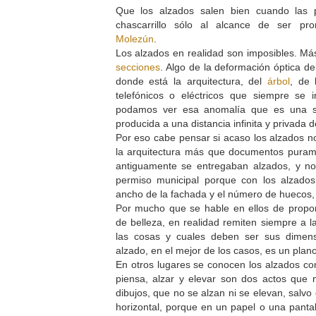
Que los alzados salen bien cuando las 
chascarrillo sólo al alcance de ser p
Molezún
.
Los alzados en realidad son imposibles. M
secciones
. Algo de la deformación óptica del
donde está la arquitectura, del
árbol
, de 
telefónicos o eléctricos que siempre se
podamos ver esa anomalía que es una se
producida a una distancia infinita y privada 
Por eso cabe pensar si acaso los alzados no
la arquitectura más que documentos purame
antiguamente se entregaban alzados, y no
permiso municipal porque con los alzado
ancho de la fachada y el número de huecos, 
Por mucho que se hable en ellos de propo
de belleza, en realidad remiten siempre a l
las cosas y cuales deben ser sus dimen
alzado, en el mejor de los casos, es un plan
En otros lugares se conocen los alzados co
piensa, alzar y elevar son dos actos que
dibujos, que no se alzan ni se elevan, salv
horizontal, porque en un papel o una panta