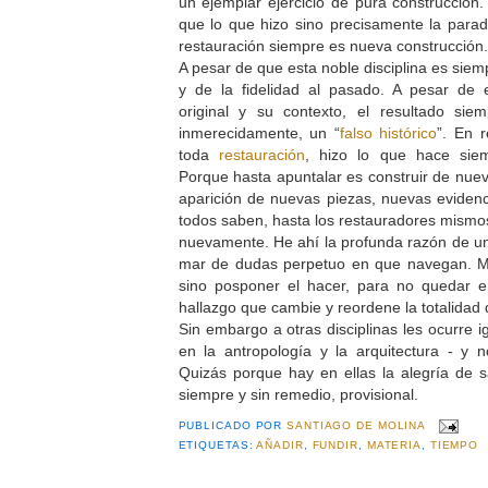
un ejemplar ejercicio de pura construcción
que lo que hizo sino precisamente la parado
restauración siempre es nueva construcción
A pesar de que esta noble disciplina es siem
y de la fidelidad al pasado. A pesar de 
original y su contexto, el resultado si
inmerecidamente, un “
falso histórico
”. En r
toda
restauración
, hizo lo que hace sie
Porque hasta apuntalar es construir de nuevo
aparición de nuevas piezas, nuevas eviden
todos saben, hasta los restauradores mismos
nuevamente. He ahí la profunda razón de una
mar de dudas perpetuo en que navegan. M
sino posponer el hacer, para no quedar 
hallazgo que cambie y reordene la totalidad
Sin embargo a otras disciplinas les ocurre i
en la antropología y la arquitectura - y 
Quizás porque hay en ellas la alegría de 
siempre y sin remedio, provisional.
PUBLICADO POR
SANTIAGO DE MOLINA
ETIQUETAS:
AÑADIR
,
FUNDIR
,
MATERIA
,
TIEMPO