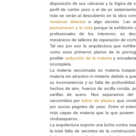
disposición de sus cámaras y la lógica de s
perfil de cartón yeso o el de un aislamien
más se verán al descubierto en la obra con
ventanas abiertas
a algo secreto. Las se
permanecen a la vista
porque la exhibición d
profesionales de los interiores, es deci
mecánicos de talleres de reparación de coch
Tal vez por eso la arquitectura que exhib
como esos primeros planos de la pornog
posible
seducción de la materia
y encadena
incompleta.
La materia seccionada es materia traspar
materia sin atractivo ni misterio debido a q
su inconsistencia y su falta de profundid
hechos de aire, huecos de arcilla cocida, 
varillas de acero. Nos separamos de
carcomidos por
tubos de plástico
que condu
por sucios pegotes de yeso. Entre el exte
más capas de materia que la que poseen 
chubasqueros...
La arquitectura supone una lucha contra es
la total falta de secretos de la construcció