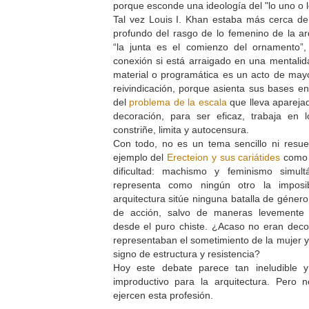
porque esconde una ideología del "lo uno o l
Tal vez Louis I. Khan estaba más cerca de
profundo del rasgo de lo femenino de la ar
“la junta es el comienzo del ornamento”,
conexión si está arraigado en una mentali
material o programática es un acto de may
reivindicación, porque asienta sus bases en
del
problema de la escala
que lleva aparejad
decoración, para ser eficaz, trabaja en
constriñe, limita y autocensura.
Con todo, no es un tema sencillo ni resue
ejemplo del
Erecteion y sus cariátides
como 
dificultad: machismo y feminismo simult
representa como ningún otro la imposi
arquitectura sitúe ninguna batalla de géne
de acción, salvo de maneras levemente i
desde el puro chiste. ¿Acaso no eran dec
representaban el sometimiento de la mujer y 
signo de estructura y resistencia?
Hoy este debate parece tan ineludible 
improductivo para la arquitectura. Pero
ejercen esta profesión.