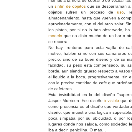
manías a la hora de cobrar o de vocear las
un
sinfín de objetos
que se desparraman a d
objetos sufren un proceso de
uso
, r
almacenamiento, hasta que vuelven a complet
aproximadamente, con el del arco solar. Sin
los platos, por si no lo han observado, h
modelo
que no dista mucho de un bar a otr
se recorra.
No hay fronteras para esta vajilla de caf
motivo, hablen si no con sus camareros de
precio, sino de su buen diseño y de su in
facilidad, su peso está compensado, su as
borde, aun siendo grueso respecto a vasos 
el líquido a la boca, progresivamente, sin e
con la precisa cantidad de café que ordeñ
de cafeteras...
Esta invisibilidad es la del diseño "supe
Jasper Morrison. Ese diseño
invisible
que d
como presencia es el diseño que verdade
diseño, que muestra una lógica insuperable
poca simpatía por su ubicuidad, o por los
lugares donde nos saluda, como sociedad l
iba a decir, penicilina. O más…