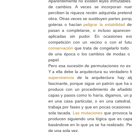
Aparentemente no existen leyes inmutables
de cambios. A veces se incorporan nuev
perciben la riqueza recién adquirida prete
obra. Otras veces se sustituyen partes por
goteras o hacían
peligrar la estabilidad
del
pasan a completarse, o incluso aparecen
aplicadas sin pudor. En ocasiones exi
competición con un vecino o con el futu
conservación
que trata de congelarlo todo.
de una época o los cambios de modas o d
papel.
Pero esa sucesión de permutaciones no es s
Y a ella debe la arquitectura su verdadero 
supervivencia
de la arquitectura hay a
fascinante, porque sigue un patrón que ha s
produce con un procedimiento de añadido
capas y pasos como lo haría, digamos, un pi
en una casa particular, o en una catedral
trabaja por fases y que en pocas ocasiones
sola tacada.
Las mutaciones
que provoca la 
producen siguiendo una lógica que es capa
basándose en lo que ya se ha realizado. Pero
de una sola vez.