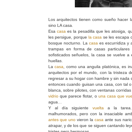
Los arquitectos tienen como sueño hacer l
sino LA casa.
Esa
casa
es la pesadilla que les atosiga, q
les persigue, porque
la casa
se les escapa 
bosque nocturno. La
casa
es escurridiza y 
trampas en forma de casas particulares
sofisticados señuelos, la casa se vuelve a 
huellas.
La
casa
, como una anguila platónica, es in
arquitectos por el mundo, con la tristeza d
regresar a su hogar con hambre y sin nada q
entonces cuando guisan una casa, con tal o 
blanca, sobre pilotes, con ventanas corrida
vidrio
que parece flotar, o
una casa que vuel
agua…
Y al día siguiente
vuelta
a la tarea.
malhumorados, pero con la insaciable am
antes que uno
vieron la
casa
ante sus naric
atrapar, y de los que se siguen cantando le
tristes pero hermosas.