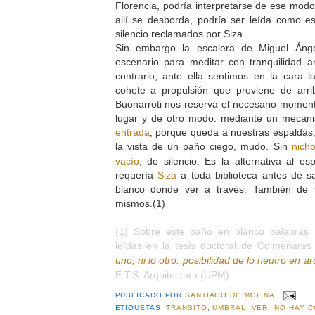
Florencia, podría interpretarse de ese modo
allí se desborda, podría ser leída como 
silencio reclamados por Siza.
Sin embargo la escalera de Miguel Áng
escenario para meditar con tranquilidad 
contrario, ante ella sentimos en la cara 
cohete a propulsión que proviene de arrib
Buonarroti nos reserva el necesario momento
lugar y de otro modo: mediante un mecani
entrada
, porque queda a nuestras espaldas, a
la vista de un paño ciego, mudo. Sin
nich
vacío
, de silencio. Es la alternativa al 
requería
Siza
a toda biblioteca antes de s
blanco donde ver a través. También de 
mismos.(1)
(1) Sobre este paño en blanco palabras
leídas en la tesis doctoral de Colmenares 
uno, ni lo otro: posibilidad de lo neutro en ar
E.T.S. Arquitectura (UPM).
PUBLICADO POR
SANTIAGO DE MOLINA
ETIQUETAS:
TRANSITO
,
UMBRAL
,
VER
NO HAY C