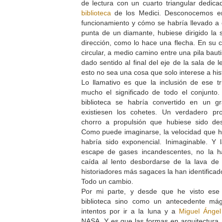
de lectura con un cuarto triangular dedicad
biblioteca
de los Medici. Desconocemos en
funcionamiento y cómo se habría llevado a
punta de un diamante, hubiese dirigido la
dirección, como lo hace una flecha. En su c
circular, a medio camino entre una pila bau
dado sentido al final del eje de la sala de 
esto no sea una cosa que solo interese a hi
Lo llamativo es que la inclusión de ese t
mucho el significado de todo el conjunto.
biblioteca se habría convertido en un 
existiesen los cohetes. Un verdadero pr
chorro a propulsión que hubiese sido d
Como puede imaginarse, la velocidad que ha
habría sido exponencial. Inimaginable. Y
escape de gases incandescentes, no la h
caída al lento desbordarse de la lava de
historiadores más sagaces la han identific
Todo un cambio.
Por mi parte, y desde que he visto ese
biblioteca sino como un antecedente mág
intentos por ir a la luna y a
Miguel Ángel
NASA. Y es que las formas en arquitectura