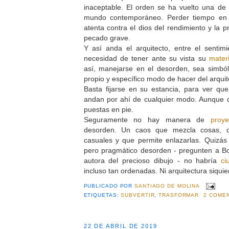
inaceptable. El orden se ha vuelto una de l
mundo contemporáneo. Perder tiempo en 
atenta contra el dios del rendimiento y la p
pecado grave.
Y así anda el arquitecto, entre el sentim
necesidad de tener ante su vista su
materi
así, manejarse en el desorden, sea simból
propio y específico modo de hacer del arqui
Basta fijarse en su estancia, para ver qu
andan por ahí de cualquier modo. Aunque 
puestas en pie.
Seguramente no hay manera de
proye
desorden. Un caos que mezcla cosas, q
casuales y que permite enlazarlas. Quizás
pero pragmático desorden - pregunten a Bo
autora del precioso dibujo - no habría
ci
incluso tan ordenadas. Ni arquitectura siquie
PUBLICADO POR
SANTIAGO DE MOLINA
ETIQUETAS:
SUBVERTIR
,
TRASFORMAR
2 COMEN
22 DE ABRIL DE 2019