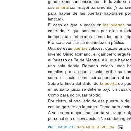
genuflexiones inconscientes. Todo vale con
ese
umbral
con mayor parsimonia. (Y parsim
para hablar de las puertas habituales p
lentitud).
El caso es que a veces en
las puertas
ha
contrario. Y que pasemos por ellas a tod
tiempos tan retorcidos como los que im
Franco a ventilar su desnudez en público.
Una de esas
puertas
veloces, quizás una d
inventó Giulio Romano, el gamberro arquitec
el Palazzo de Te de Mantua. Allí, que hay to
una sala donde Romano colocó unos he
caballos por las que la sala recibe su no
sobre el suelo, como correspondería al se
Sobre la línea del dintel de
la puerta
de pas
en su sano juicio se detiene bajo un caballo
Como para no cruzar rápido.
Por cierto, al otro lado de esa puerta, y de
con un garrote en la mano. Como para amino
A veces es mejor una puerta veloz que alg
personal con el consabido "¡No se detengan!
PUBLICADO POR
SANTIAGO DE MOLINA