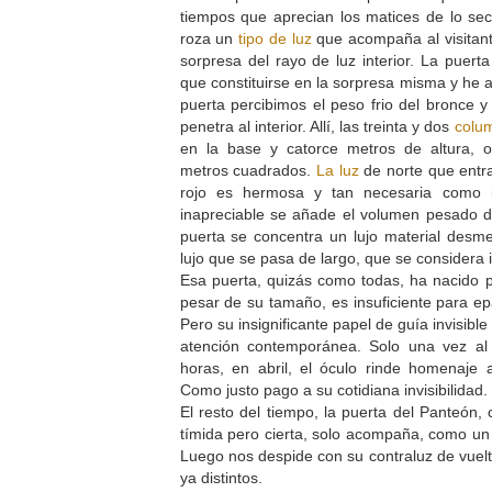
tiempos que aprecian los matices de lo se
roza un
tipo de luz
que acompaña al visitant
sorpresa del rayo de luz interior. La puerta
que constituirse en la sorpresa misma y he ah
puerta percibimos el peso frio del bronce 
penetra al interior. Allí, las treinta y dos
colu
en la base y catorce metros de altura, 
metros cuadrados.
La luz
de norte que entra 
rojo es hermosa y tan necesaria como in
inapreciable se añade el volumen pesado de
puerta se concentra un lujo material desm
lujo que se pasa de largo, que se considera 
Esa puerta, quizás como todas, ha nacido p
pesar de su tamaño, es insuficiente para epa
Pero su insignificante papel de guía invisibl
atención contemporánea. Solo una vez al
horas, en abril, el óculo rinde homenaje
Como justo pago a su cotidiana invisibilidad.
El resto del tiempo, la puerta del Panteón, 
tímida pero cierta, solo acompaña, como un 
Luego nos despide con su contraluz de vuelt
ya distintos.