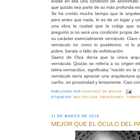
existe en ella una condición de anonimato
que quizás sea parte de su más profunda es
Se ha creído mucho tiempo que la arquitec
pero antes que nada, lo es de un lugar y 
una obra la ciudad que la cobija que s
pregunto si no será una condición propia de 
su carácter esencialmente vernáculo. Claro 
vernáculo no como lo pueblerino, ni lo p
pobre, barato o falto de sofisticación.
Saenz de Oiza decía que la única arqui
vernácula. Quizás se refería a su origen et
latina
vernacŭlus
, significaba “nacido en la 
vernáculo sería apreciar una arquitectura q
cariño, en proximidad y lentamente. Casi com
PUBLICADO POR
SANTIAGO DE MOLINA
ETIQUETAS:
MULTIPLICAR
,
OBSESIONES
,
TIEMP
11 DE MARZO DE 2019
MEJOR QUE EL ÓCULO DEL 