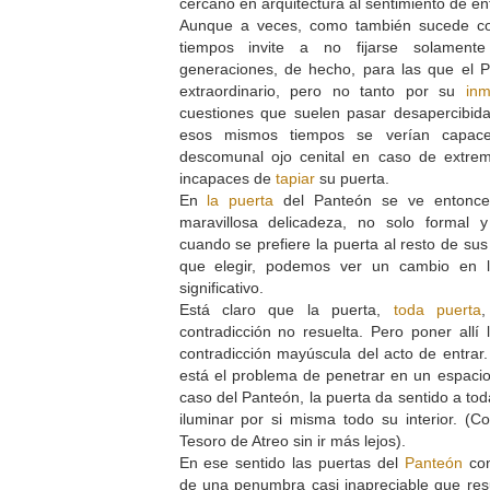
cercano en arquitectura al sentimiento de en
Aunque a veces, como también sucede con
tiempos invite a no fijarse solamen
generaciones, de hecho, para las que el P
extraordinario, pero no tanto por su
in
cuestiones que suelen pasar desapercibida
esos mismos tiempos se verían capace
descomunal ojo cenital en caso de extre
incapaces de
tapiar
su puerta.
En
la puerta
del Panteón se ve entonc
maravillosa delicadeza, no solo formal 
cuando se prefiere la puerta al resto de sus
que elegir, podemos ver un cambio en l
significativo.
Está claro que la puerta,
toda puerta
contradicción no resuelta. Pero poner allí 
contradicción mayúscula del acto de entrar
está el problema de penetrar en un espacio 
caso del Panteón, la puerta da sentido a tod
iluminar por si misma todo su interior. (
Tesoro de Atreo sin ir más lejos).
En ese sentido las puertas del
Panteón
con
de una penumbra casi inapreciable que resu