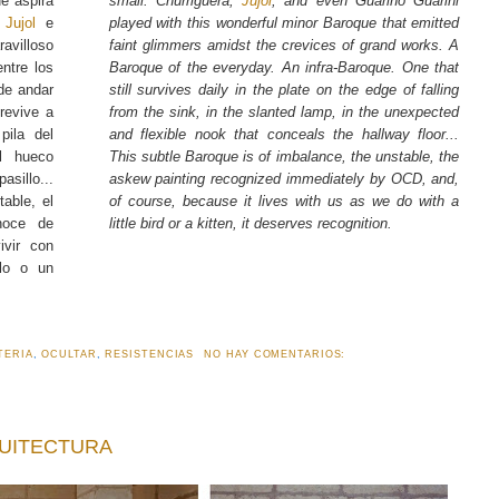
ue aspira
small. Churriguera,
Jujol
, and even Guarino Guarini
,
Jujol
e
played with this wonderful minor Baroque that emitted
avilloso
faint glimmers amidst the crevices of grand works. A
ntre los
Baroque of the everyday. An infra-Baroque. One that
de andar
still survives daily in the plate on the edge of falling
revive a
from the sink, in the slanted lamp, in the unexpected
pila del
and flexible nook that conceals the hallway floor...
el hueco
This subtle Baroque is of imbalance, the unstable, the
asillo...
askew painting recognized immediately by OCD, and,
table, el
of course, because it lives with us as we do with a
noce de
little bird or a kitten, it deserves recognition.
ivir con
lo o un
TERIA
,
OCULTAR
,
RESISTENCIAS
NO HAY COMENTARIOS:
QUITECTURA