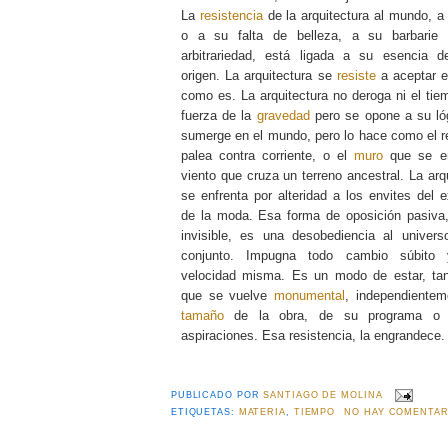
La
resistencia
de la arquitectura al mundo, a
o a su falta de belleza, a su barbarie
arbitrariedad, está ligada a su esencia 
origen. La arquitectura se
resiste
a aceptar 
como es. La arquitectura no deroga ni el tie
fuerza de la
gravedad
pero se opone a su ló
sumerge en el mundo, pero lo hace como el 
palea contra corriente, o el
muro
que se en
viento que cruza un terreno ancestral. La arq
se enfrenta por alteridad a los envites del e
de la moda. Esa forma de oposición pasiva,
invisible, es una desobediencia al univer
conjunto. Impugna todo cambio súbito
velocidad misma. Es un modo de estar, tan
que se vuelve
monumental
, independientem
tamaño
de la obra, de su programa o
aspiraciones. Esa resistencia, la engrandece
PUBLICADO POR
SANTIAGO DE MOLINA
ETIQUETAS:
MATERIA
,
TIEMPO
NO HAY COMENTAR