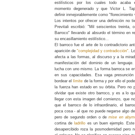
estilísticos por los cuales todo acaba 
momento degenerado y que Victor L. Tapi
definir inmejorablemente como "florecimiento 
Los intentos por ofrecer una definición no ti
Previtali escribió: "Mil seiscientos treinta, 
Barroco" llevando al absurdo el término en r
su encasillamiento estilístico...
El barroco fue el arte de lo contradictorio an
aparición de
"complejidad y contradicción"
. L
afecta a las formas, al discurso y a la mira
manifestación del dominio de un lenguaje
lucha con uno mismo. La forma barroca se e
en sus capacidades. Esa vaga presunción
bordear el
límite
de la forma y por ello el poder
la fuerza han estado en su órbita. Pero no
olvidar que existe otro barroco, y es a lo q
llegar con esta imagen del comienzo, que no
que el barroco de lo infraordinario, el barr
poca cosa - al que no puede negarse algo de
pero de segundo orden o de
mise en abym
cortina de
ladrillo
es un buen ejemplo. Este
desapercibido roza la posmodernidad pero 