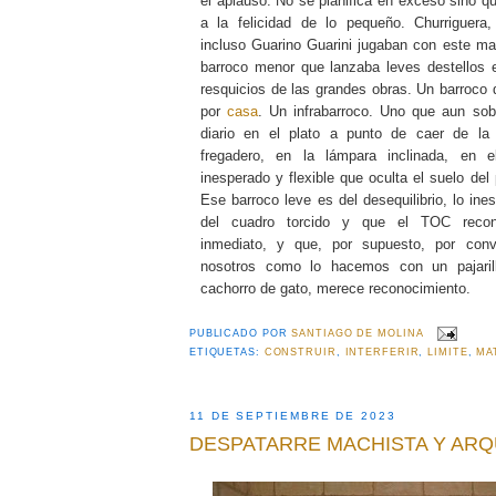
el aplauso. No se planifica en exceso sino q
a la felicidad de lo pequeño. Churriguera
incluso Guarino Guarini jugaban con este mar
barroco menor que lanzaba leves destellos e
resquicios de las grandes obras. Un barroco 
por
casa
. Un infrabarroco. Uno que aun sob
diario en el plato a punto de caer de la 
fregadero, en la lámpara inclinada, en 
inesperado y flexible que oculta el suelo del p
Ese barroco leve es del desequilibrio, lo ines
del cuadro torcido y que el TOC reco
inmediato, y que, por supuesto, por conv
nosotros como lo hacemos con un pajaril
cachorro de gato, merece reconocimiento.
PUBLICADO POR
SANTIAGO DE MOLINA
ETIQUETAS:
CONSTRUIR
,
INTERFERIR
,
LIMITE
,
MA
11 DE SEPTIEMBRE DE 2023
DESPATARRE MACHISTA Y AR