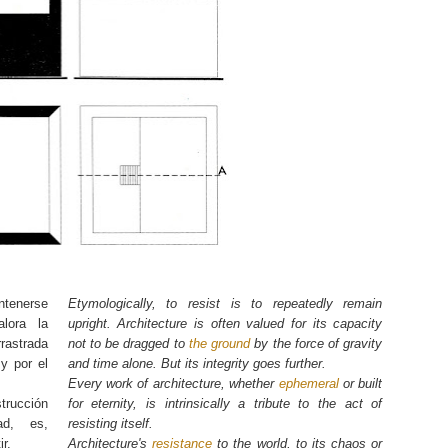
tenerse
Etymologically, to resist is to repeatedly remain
lora la
upright. Architecture is often valued for its capacity
rastrada
not to be dragged to
the ground
by the force of gravity
y por el
and time alone. But its integrity goes further.
Every work of architecture, whether
ephemeral
or built
trucción
for eternity, is intrinsically a tribute to the act of
ad, es,
resisting itself.
r.
Architecture's
resistance
to the world, to its chaos or