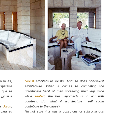
o lo es,
Sexist
architecture exists. And so does non-sexist
spatarre
architecture. When it comes to combating the
r que se
unfortunate habit of men spreading their legs wide
 ¿y si a
while
seated
, the best approach is to act with
courtesy. But what if architecture itself could
te
Utzon
,
contribute to the cause?
 para su
I'm not sure if it was a conscious or subconscious