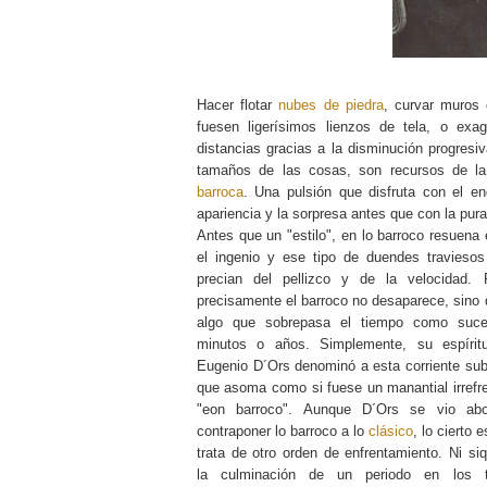
Hacer flotar
nubes de piedra
, curvar muros
fuesen ligerísimos lienzos de tela, o exag
distancias gracias a la disminución progresi
tamaños de las cosas, son recursos de l
barroca
. Una pulsión que disfruta con el en
apariencia y la sorpresa antes que con la pura
Antes que un "estilo", en lo barroco resuena 
el ingenio y ese tipo de duendes travieso
precian del pellizco y de la velocidad.
precisamente el barroco no desaparece, sino 
algo que sobrepasa el tiempo como suce
minutos o años. Simplemente, su espíritu
Eugenio D´Ors denominó a esta corriente sub
que asoma como si fuese un manantial irrefre
"eon barroco". Aunque D´Ors se vio ab
contraponer lo barroco a lo
clásico
, lo cierto 
trata de otro orden de enfrentamiento. Ni si
la culminación de un periodo en los t