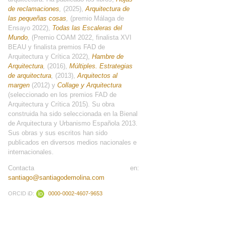
de reclamaciones
,
(2025),
Arquitectura de
las pequeñas cosas
,
(premio Málaga de
Ensayo 2022),
Todas las Escaleras del
Mundo
,
(Premio COAM 2022, finalista XVI
BEAU y finalista premios FAD de
Arquitectura y Crítica 2022),
Hambre de
Arquitectura
,
(2016),
Múltiples. Estrategias
de arquitectura
,
(2013),
Arquitectos al
margen
(2012) y
Collage y Arquitectura
(seleccionado en los premios FAD de
Arquitectura y Crítica 2015). Su obra
construida ha sido seleccionada en la Bienal
de Arquitectura y Urbanismo Española 2013.
Sus obras y sus escritos han sido
publicados en diversos medios nacionales e
internacionales.
Contacta en:
santiago@santiagodemolina.com
ORCID iD:
0000-0002-4607-9653