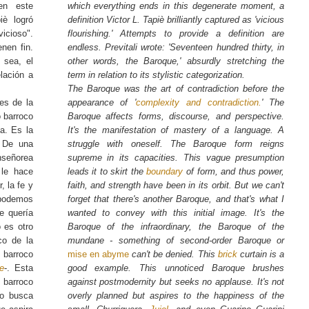
en este
which everything ends in this degenerate moment, a
è logró
definition Victor L. Tapiè brilliantly captured as 'vicious
vicioso".
flourishing.' Attempts to provide a definition are
enen fin.
endless. Previtali wrote: 'Seventeen hundred thirty, in
o sea, el
other words, the Baroque,' absurdly stretching the
elación a
term in relation to its stylistic categorization.
The Baroque was the art of contradiction before the
tes de la
appearance of '
complexity and contradiction.
' The
o barroco
Baroque affects forms, discourse, and perspective.
da. Es la
It's the manifestation of mastery of a language. A
. De una
struggle with oneself. The Baroque form reigns
nseñorea
supreme in its capacities. This vague presumption
 le hace
leads it to skirt the
boundary
of form, and thus power,
, la fe y
faith, and strength have been in its orbit. But we can't
 podemos
forget that there's another Baroque, and that's what I
ue quería
wanted to convey with this initial image. It's the
 es otro
Baroque of the infraordinary, the Baroque of the
oco de la
mundane - something of second-order Baroque or
 barroco
mise en abyme
can't be denied. This
brick
curtain is a
e
-. Esta
good example. This unnoticed Baroque brushes
 barroco
against postmodernity but seeks no applause. It's not
no busca
overly planned but aspires to the happiness of the