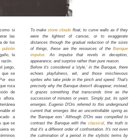
 como si
To make
stone clouds
float, to curve walls as if they
erar las
were the lightest of canvas, or to exaggerate
va de los
distances through the gradual reduction of the sizes
a
pulsión
of things, these are the resources of the
Baroque
gaño, la
impulse
. An impulse that revels in deception,
 razón.
appearance, and surprise rather than pure reason.
el juego,
Before it's considered a 'style,' in the Baroque, there
s que se
echoes playfulness, wit, and those mischievous
 Por eso
sprites who take pride in the pinch and speed. That's
que roza
precisely why the Baroque doesn't disappear; instead,
sión de
it grazes something that transcends time as the
 aflora.
succession of minutes or years. Simply put, its spirit
terránea
emerges. Eugenio D'Ors referred to this underground
nable el
current that emerges like an uncontrollable spring as
ocado a
the 'Baroque eon.' Although D'Ors was compelled to
es que se
contrast the Baroque with the
classical
, the truth is
quiera es
that it's a different order of confrontation. It's not even
érminos
the culmination of a period in the stylistic terms by