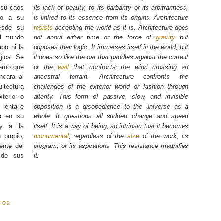
 su caos
its lack of beauty, to its barbarity or its arbitrariness,
 o a su
is linked to its essence from its origins. Architecture
desde su
resists
accepting the world as it is. Architecture does
el mundo
not annul either time or the force of
gravity
but
mpo ni la
opposes their logic. It immerses itself in the world, but
gica. Se
it does so like the oar that paddles against the current
remo que
or the
wall
that confronts the wind crossing an
cara al
ancestral terrain. Architecture confronts the
uitectura
challenges of the exterior world or fashion through
xterior o
alterity. This form of passive, slow, and invisible
 lenta e
opposition is a disobedience to the universe as a
so en su
whole. It questions all sudden change and speed
 y a la
itself. It is a way of being, so intrinsic that it becomes
 propio,
monumental
, regardless of the
size
of the work, its
ente del
program, or its aspirations. This resistance magnifies
 de sus
it.
.
IOS: