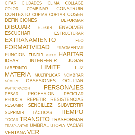
CITAR
CIUDADES
CLIMA
COLLAGE
CONSTRUIR
COLOR
COMBINAR
CONTEXTO
COSER
COPIAR
CORTAR
DEFINICIONES
DEFORMAR
DIBUJAR
ENVOLVER
ELEGIR
ESCUCHAR
ESTRUCTURAR
EXTRAÑAMIENTO
FEO
FORMATIVIDAD
FRAGMENTAR
HABITAR
FUNCION
FUNDIR
GIRAR
IDEAR
INTERFERIR
JUGAR
LIMITE
LUZ
LABERINTO
MATERIA
MULTIPLICAR
NOMBRAR
OBSESIONES
OCULTAR
NÚMERO
PERSONAJES
PARTICIPACION
PROFESION
PESAR
RECICLAR
REPETIR
RESISTENCIAS
REDUCIR
SENCILLEZ
SUBVERTIR
RESUMIR
TIEMPO
SUPRIMIR
TÁCTICAS
TRANSITO
TRASFORMAR
TOCAR
UMBRAL
VACIAR
UTOPIA
TRASPLANTAR
VER
VENTANA