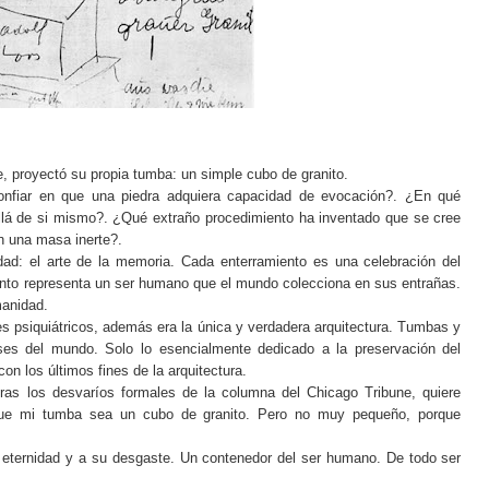
e, proyectó su propia tumba: un simple cubo de granito.
nfiar en que una piedra adquiera capacidad de evocación?. ¿En qué
 allá de si mismo?. ¿Qué extraño procedimiento ha inventado que se cree
n una masa inerte?.
ad: el arte de la memoria. Cada enterramiento es una celebración del
nto representa un ser humano que el mundo colecciona en sus entrañas.
manidad.
s psiquiátricos, además era la única y verdadera arquitectura. Tumbas y
es del mundo. Solo lo esencialmente dedicado a la preservación del
on los últimos fines de la arquitectura.
tras los desvaríos formales de la columna del Chicago Tribune, quiere
 que mi tumba sea un cubo de granito. Pero no muy pequeño, porque
 eternidad y a su desgaste. Un contenedor del ser humano. De todo ser