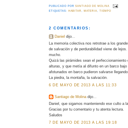
PUBLICADO POR
SANTIAGO DE MOLINA
ETIQUETAS:
HABITAR
,
MATERIA
,
TIEMPO
2 COMENTARIOS:
Daniel
dijo...
La memoria colectiva nos retrotrae a los grand
de salvación y de perdurabilidad viene de lejos
mucho.
Quizá las pirámides sean el perfeccionamiento d
alturas, y que metía al difunto en un barco ba
afotunados en barco pudieron salvarse llegando
La piedra, la montaña, la salvación.
6 DE MAYO DE 2013 A LAS 11:33
Santiago de Molina
dijo...
Daniel, que sigamos manteniendo ese culto a la
Gracias por tu comentario y tu atenta lectura.
Saludos
7 DE MAYO DE 2013 A LAS 19:18