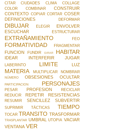
CITAR
CIUDADES
CLIMA
COLLAGE
CONSTRUIR
COLOR
COMBINAR
CONTEXTO
COSER
COPIAR
CORTAR
DEFINICIONES
DEFORMAR
DIBUJAR
ENVOLVER
ELEGIR
ESCUCHAR
ESTRUCTURAR
EXTRAÑAMIENTO
FEO
FORMATIVIDAD
FRAGMENTAR
HABITAR
FUNCION
FUNDIR
GIRAR
IDEAR
INTERFERIR
JUGAR
LIMITE
LUZ
LABERINTO
MATERIA
MULTIPLICAR
NOMBRAR
OBSESIONES
OCULTAR
NÚMERO
PERSONAJES
PARTICIPACION
PROFESION
PESAR
RECICLAR
REPETIR
RESISTENCIAS
REDUCIR
SENCILLEZ
SUBVERTIR
RESUMIR
TIEMPO
SUPRIMIR
TÁCTICAS
TRANSITO
TRASFORMAR
TOCAR
UMBRAL
VACIAR
UTOPIA
TRASPLANTAR
VER
VENTANA