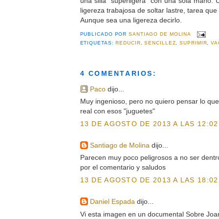
una silla “superligera” con una sola mano. U
ligereza trabajosa de soltar lastre, tarea que
Aunque sea una ligereza decirlo.
PUBLICADO POR
SANTIAGO DE MOLINA
ETIQUETAS:
REDUCIR
,
SENCILLEZ
,
SUPRIMIR
,
VA
4 COMENTARIOS:
Paco
dijo...
Muy ingenioso, pero no quiero pensar lo que
real con esos "juguetes"
13 DE AGOSTO DE 2013 A LAS 12:02
Santiago de Molina
dijo...
Parecen muy poco peligrosos a no ser dentro
por el comentario y saludos
13 DE AGOSTO DE 2013 A LAS 18:02
Daniel Espada
dijo...
Vi esta imagen en un documental Sobre Joan 