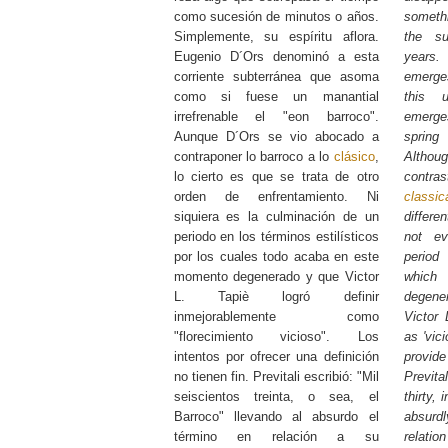
como sucesión de minutos o años.
somethi
Simplemente, su espíritu aflora.
the s
Eugenio D´Ors denominó a esta
years.
corriente subterránea que asoma
emerges
como si fuese un manantial
this u
irrefrenable el "eon barroco".
emerge
Aunque D´Ors se vio abocado a
sprin
contraponer lo barroco a lo
clásico
,
Althou
lo cierto es que se trata de otro
contra
orden de enfrentamiento. Ni
classic
siquiera es la culminación de un
differen
periodo en los términos estilísticos
not ev
por los cuales todo acaba en este
period
momento degenerado y que Victor
which 
L. Tapiè logró definir
degene
inmejorablemente como
Victor 
"florecimiento vicioso". Los
as 'vic
intentos por ofrecer una definición
provide
no tienen fin. Previtali escribió: "Mil
Previta
seiscientos treinta, o sea, el
thirty,
Barroco" llevando al absurdo el
absurd
término en relación a su
relat