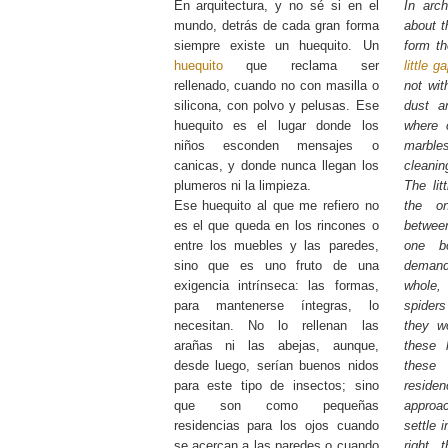
En arquitectura, y no sé si en el
In arch
mundo, detrás de cada gran forma
about t
siempre existe un huequito. Un
form th
huequito
que reclama ser
little g
rellenado, cuando no con masilla o
not wit
silicona, con polvo y pelusas. Ese
dust an
huequito es el lugar donde los
where 
niños esconden mensajes o
marble
canicas, y donde nunca llegan los
cleanin
plumeros ni la limpieza.
The lit
Ese huequito al que me refiero no
the o
es el que queda en los rincones o
betwee
entre los muebles y las paredes,
one b
sino que es uno fruto de una
demand
exigencia intrínseca: las formas,
whole, 
para mantenerse íntegras, lo
spiders
necesitan. No lo rellenan las
they w
arañas ni las abejas, aunque,
these 
desde luego, serían buenos nidos
these
para este tipo de insectos; sino
residen
que son como pequeñas
approa
residencias para los ojos cuando
settle 
se acercan a las paredes o cuando
right, 