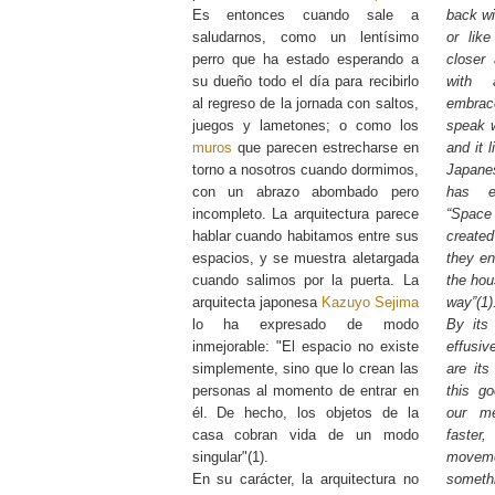
Es entonces cuando sale a
back wi
saludarnos, como un lentísimo
or lik
perro que ha estado esperando a
closer
su dueño todo el día para recibirlo
with 
al regreso de la jornada con saltos,
embrac
juegos y lametones; o como los
speak w
muros
que parecen estrecharse en
and it 
torno a nosotros cuando dormimos,
Japane
con un abrazo abombado pero
has ex
incompleto. La arquitectura parece
“Space 
hablar cuando habitamos entre sus
create
espacios, y se muestra aletargada
they ent
cuando salimos por la puerta. La
the hou
arquitecta japonesa
Kazuyo Sejima
way”(1)
lo ha expresado de modo
By its 
inmejorable: "El espacio no existe
effusiv
simplemente, sino que lo crean las
are its
personas al momento de entrar en
this g
él. De hecho, los objetos de la
our m
casa cobran vida de un modo
faster
singular"(1).
moveme
En su carácter, la arquitectura no
somethi