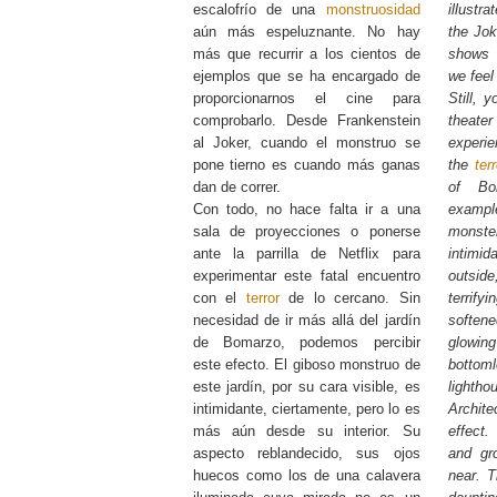
escalofrío de una
monstruosidad
illustr
aún más espeluznante. No hay
the Jok
más que recurrir a los cientos de
show
ejemplos que se ha encargado de
we feel
proporcionarnos el cine para
Still, 
comprobarlo. Desde Frankenstein
theater
al Joker, cuando el monstruo se
experie
pone tierno es cuando más ganas
the
terr
dan de correr.
of Bo
Con todo, no hace falta ir a una
examp
sala de proyecciones o ponerse
monst
ante la parrilla de Netflix para
intim
experimentar este fatal encuentro
outsid
con el
terror
de lo cercano. Sin
terrify
necesidad de ir más allá del jardín
soften
de Bomarzo, podemos percibir
glowing
este efecto. El giboso monstruo de
bottom
este jardín, por su cara visible, es
lightho
intimidante, ciertamente, pero lo es
Archit
más aún desde su interior. Su
effect.
aspecto reblandecido, sus ojos
and g
huecos como los de una calavera
near. 