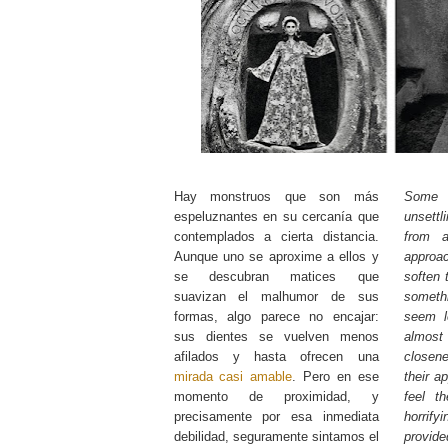
Hay monstruos que son más
Some 
espeluznantes en su cercanía que
unsettl
contemplados a cierta distancia.
from 
Aunque uno se aproxime a ellos y
approa
se descubran matices que
soften 
suavizan el malhumor de sus
someth
formas, algo parece no encajar:
seem l
sus dientes se vuelven menos
almost 
afilados y hasta ofrecen una
closen
mirada casi amable
. Pero en ese
their a
momento de proximidad, y
feel t
precisamente por esa inmediata
horrify
debilidad, seguramente sintamos el
provid