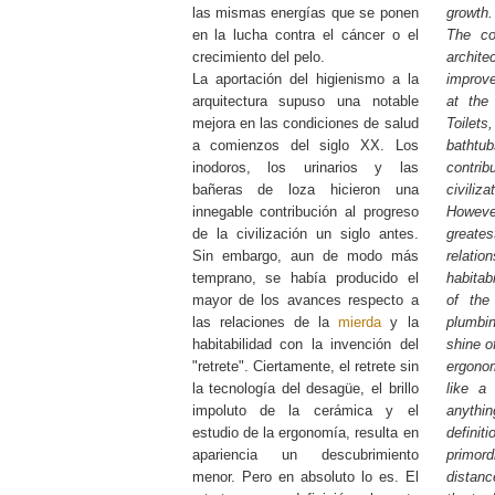
las mismas energías que se ponen
growth.
en la lucha contra el cáncer o el
The co
crecimiento del pelo.
archit
La aportación del higienismo a la
improv
arquitectura supuso una notable
at the 
mejora en las condiciones de salud
Toilet
a comienzos del siglo XX. Los
batht
inodoros, los urinarios y las
contri
bañeras de loza hicieron una
civili
innegable contribución al progreso
However
de la civilización un siglo antes.
grea
Sin embargo, aun de modo más
relat
temprano, se había producido el
habitab
mayor de los avances respecto a
of the 
las relaciones de la
mierda
y la
plumbin
habitabilidad con la invención del
shine o
"retrete". Ciertamente, el retrete sin
ergono
la tecnología del desagüe, el brillo
like a 
impoluto de la cerámica y el
anythi
estudio de la ergonomía, resulta en
defin
apariencia un descubrimiento
primord
menor. Pero en absoluto lo es. El
distan