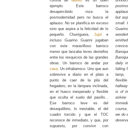
cortina de
ladrillo
es un buen
unnotic
ejemplo. Este barroco
postm
desapercibido roza la
applaus
posmodernidad pero no busca el
but asp
aplauso. No se planifica en exceso
small. 
sino que aspira a la felicidad de lo
Guarin
pequeño. Churriguera,
Jujol
e
wonde
incluso Guarino Guarini jugaban
emitted
con este maravilloso barroco
crevi
menor que lanzaba leves destellos
Baroque
entre los resquicios de las grandes
Baroqu
obras. Un barroco de andar por
daily i
casa
. Un infrabarroco. Uno que aun
falling
sobrevive a diario en el plato a
lamp,
punto de caer de la pila del
flexib
fregadero, en la lámpara inclinada,
hallway
en el hueco inesperado y flexible
is of i
que oculta el suelo del pasillo...
askew
Ese barroco leve es del
immed
desequilibrio, lo inestable, el del
course,
cuadro torcido y que el TOC
we do wi
reconoce de inmediato, y que, por
deserve
supuesto, por convivir con