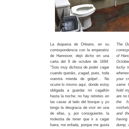
La duquesa de Orleans, en su
The Du
correspondencia con la emperatriz
corres
de Hannover, dejó dicho en una
of Hano
carta del 9 de octubre de 1694:
Octobe
"Sois muy dichosa de poder cagar
lucky 
cuando queráis, ¡cagad, pues, toda
whenev
vuestra mierda de golpe!... No
your cr
ocurre lo mismo aquí, donde estoy
same h
obligada a guardar mi cagallón
hold my
hasta la noche; no hay retretes en
are no 
las casas al lado del bosque y yo
the f
tengo la desgracia de vivir en una
misfort
de ellas, y, por consiguiente, la
and th
molestia de tener que ir a cagar
having
fuera, me enfada, porque me gusta
dump, 