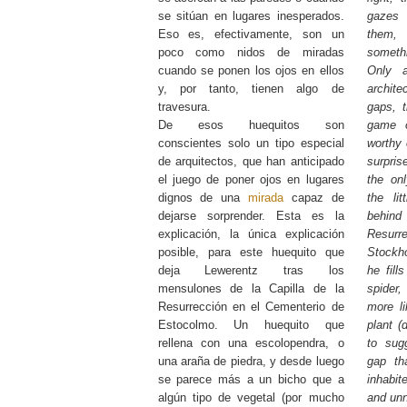
se sitúan en lugares inesperados.
gazes
Eso es, efectivamente, son un
them, 
poco como nidos de miradas
someth
cuando se ponen los ojos en ellos
Only a
y, por tanto, tienen algo de
archite
travesura.
gaps, t
De esos huequitos son
game o
conscientes solo un tipo especial
worthy
de arquitectos, que han anticipado
surpris
el juego de poner ojos en lugares
the onl
dignos de una
mirada
capaz de
the li
dejarse sorprender. Esta es la
behin
explicación, la única explicación
Resur
posible, para este huequito que
Stockh
deja Lewerentz tras los
he fill
mensulones de la Capilla de la
spider
Resurrección en el Cementerio de
more l
Estocolmo. Un huequito que
plant (
rellena con una escolopendra, o
to sug
una araña de piedra, y desde luego
gap th
se parece más a un bicho que a
inhabit
algún tipo de vegetal (por mucho
and unn