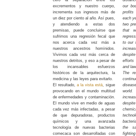
excrementos y nuestro cuerpo,
our bod
incrementa sus ingresos más de
profit
un diez por ciento al año. Así pues,
each ye
y atendiendo a estas dos
two pre
premisas, puede concluirse que
that w
sufrimos una regresión fecal que
regress
nos acerca cada vez más a
to our 
nuestros ancestros homínidos.
incre
Vivimos cada vez más cerca de
despit
nuestros detritos, y eso a pesar de
efforts
los incansables esfuerzos
and law
históricos de la arquitectura, la
The re
medicina y las leyes para evitarlo.
continu
El resultado,
a la vista está
, sigue
disease
provocando en el mundo multitud
world.
de enfermedades y contaminación.
increas
El mundo vive en medio de aguas
despit
cada vez más infectadas, a pesar
chemic
de que depuradoras, productos
techno
químicos y una avanzada
bacteri
tecnología de nuevas bacterias
the s
comecaca son desarrolladas con
fightin