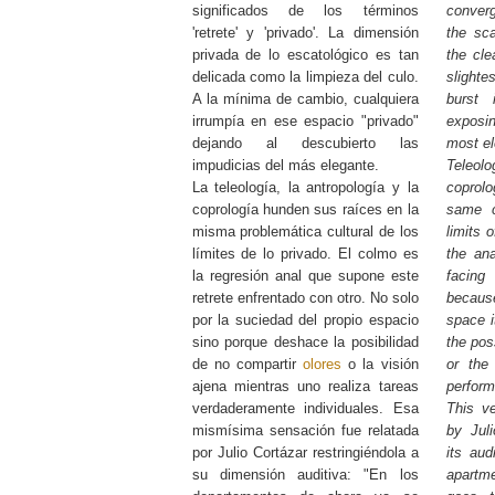
significados de los términos
converg
'retrete' y 'privado'. La dimensión
the sca
privada de lo escatológico es tan
the cle
delicada como la limpieza del culo.
slight
A la mínima de cambio, cualquiera
burst 
irrumpía en ese espacio "privado"
exposi
dejando al descubierto las
most el
impudicias del más elegante.
Teleo
La teleología, la antropología y la
coprolo
coprología hunden sus raíces en la
same c
misma problemática cultural de los
limits o
límites de lo privado. El colmo es
the ana
la regresión anal que supone este
facing
retrete enfrentado con otro. No solo
becaus
por la suciedad del propio espacio
space i
sino porque deshace la posibilidad
the pos
de no compartir
olores
o la visión
or the
ajena mientras uno realiza tareas
perfor
verdaderamente individuales. Esa
This v
mismísima sensación fue relatada
by Juli
por Julio Cortázar restringiéndola a
its aud
su dimensión auditiva: "En los
apartme