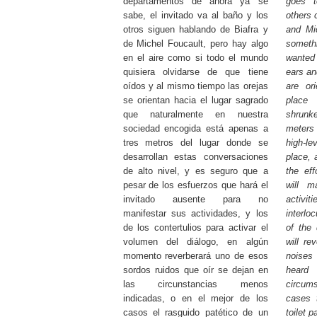
departamentos de ahora ya se
goes 
sabe, el invitado va al baño y los
others 
otros siguen hablando de Biafra y
and Mic
de Michel Foucault, pero hay algo
somethi
en el aire como si todo el mundo
wanted
quisiera olvidarse de que tiene
ears an
oídos y al mismo tiempo las orejas
are or
se orientan hacia el lugar sagrado
place
que naturalmente en nuestra
shrunk
sociedad encogida está apenas a
meters 
tres metros del lugar donde se
high-le
desarrollan estas conversaciones
place, 
de alto nivel, y es seguro que a
the eff
pesar de los esfuerzos que hará el
will m
invitado ausente para no
activ
manifestar sus actividades, y los
interlo
de los contertulios para activar el
of the
volumen del diálogo, en algún
will re
momento reverberará uno de esos
noises
sordos ruidos que oír se dejan en
heard
las circunstancias menos
circum
indicadas, o en el mejor de los
cases 
casos el rasguido patético de un
toilet 