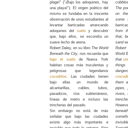
plage!" ("¡Bajo los adoquines, hay
cobbles
una playa!"). El origen poético del
The poe
mismo se fundaba en la inocente
on the
observación de unos estudiantes al
some s
levantar barricadas arrancando
barrica
adoquines del
suelo
y descubrir
from 
que, bajo ellos, se escondía un
that, b
suave lecho de arena.
sand w
Robert Daley, en su libro
The World
Rober
Beneath the City
, nos recuerda que
World B
bajo el suelo
de Nueva York
that
und
habitan cosas más truculentas y
thing
peligrosas que legendarios
dange
cocodrilos
. Las ciudades tienen
crocodi
bajo ellas un mundo de
them a
alcantarillas, cables, tubos,
pipes,
pasadizos, ríos subterráneos,
rivers,
líneas de metro e incluso las
trenche
trincheras del pasado.
Howeve
Sin embargo no está de más
benea
señalar que bajo las ciudades
somet
existe algo más importante e
invisi
invisible que todo lo anterior. Algo
Somethi