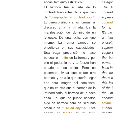
encasillamiento estilístico...
categor
El barroco fue el arte de lo
The B
contradictorio antes de la aparición
contr
de
"complejidad y contradicción"
.
appear
Lo barroco afecta a las formas, al
contrad
discurso y a la mirada. Es la
forms, 
manifestación del dominio de un
It's th
lenguaje. De una lucha con uno
a lan
mismo. La forma barroca se
onesel
enseñorea en sus capacidades.
suprem
Esa vaga presunción le hace
vague p
bordear el
límite
de la forma y por
the
bo
ello el poder, la fe y la fuerza han
power,
estado en su órbita. Pero no
been in 
podemos olvidar que existe otro
that th
barroco, y es a lo que quería llegar
that's 
con esta imagen del comienzo,
this in
que no es otro que el barroco de lo
of the 
infraordinario, el barroco de la poca
the m
cosa - al que no puede negarse
second
algo de barroco pero de segundo
abyme
orden o de
mise en abyme
-. Esta
curtai