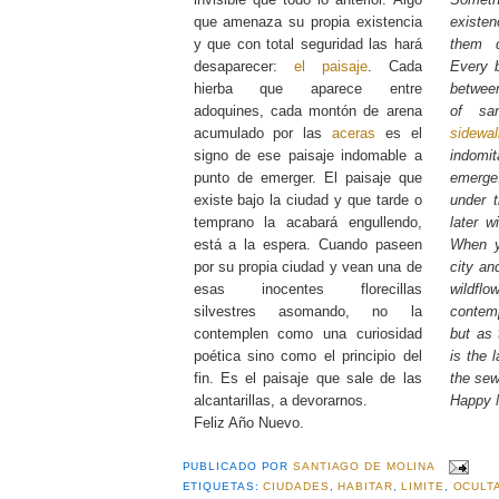
que amenaza su propia existencia
existen
y que con total seguridad las hará
them 
desaparecer:
el paisaje
. Cada
Every b
hierba que aparece entre
betwee
adoquines, cada montón de arena
of sa
acumulado por las
aceras
es el
sidewa
signo de ese paisaje indomable a
indomi
punto de emerger. El paisaje que
emerge.
existe bajo la ciudad y que tarde o
under t
temprano la acabará engullendo,
later w
está a la espera. Cuando paseen
When y
por su propia ciudad y vean una de
city an
esas inocentes florecillas
wildfl
silvestres asomando, no la
contemp
contemplen como una curiosidad
but as 
poética sino como el principio del
is the 
fin. Es el paisaje que sale de las
the sew
alcantarillas, a devorarnos.
Happy 
Feliz Año Nuevo.
PUBLICADO POR
SANTIAGO DE MOLINA
ETIQUETAS:
CIUDADES
,
HABITAR
,
LIMITE
,
OCULT