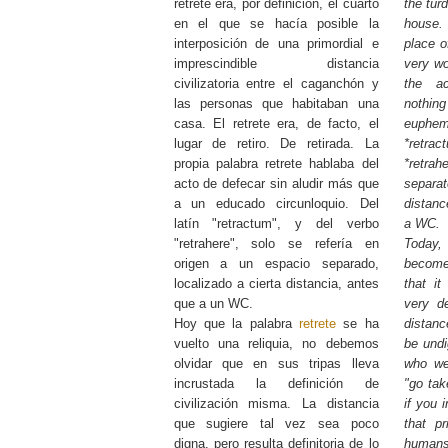
retrete era, por definición, el cuarto
the tur
en el que se hacía posible la
house. 
interposición de una primordial e
place o
imprescindible distancia
very wo
civilizatoria entre el caganchón y
the ac
las personas que habitaban una
nothi
casa. El retrete era, de facto, el
euphe
lugar de retiro. De retirada. La
*retr
propia palabra retrete hablaba del
*retrahe
acto de defecar sin aludir más que
separa
a un educado circunloquio. Del
distanc
latín "retractum", y del verbo
a WC.
"retrahere", solo se refería en
Today,
origen a un espacio separado,
become 
localizado a cierta distancia, antes
that it
que a un WC.
very de
Hoy que la palabra
retrete
se ha
distanc
vuelto una reliquia, no debemos
be undig
olvidar que en sus tripas lleva
who we
incrustada la definición de
"go tak
civilización misma. La distancia
if you 
que sugiere tal vez sea poco
that pr
digna, pero resulta definitoria de lo
human