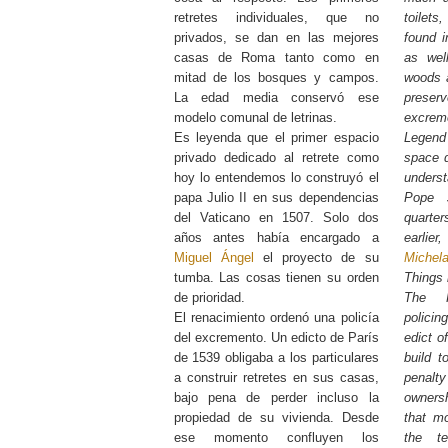
retretes individuales, que no
toilets
privados, se dan en las mejores
found 
casas de Roma tanto como en
as wel
mitad de los bosques y campos.
woods a
La edad media conservó ese
pres
modelo comunal de letrinas.
excrem
Es leyenda que el primer espacio
Legend 
privado dedicado al retrete como
space d
hoy lo entendemos lo construyó el
unders
papa Julio II en sus dependencias
Pope J
del Vaticano en 1507. Solo dos
quarte
años antes había encargado a
earli
Miguel Ángel
el proyecto de su
Michel
tumba. Las cosas tienen su orden
Things h
de prioridad.
The R
El renacimiento ordenó una policía
policin
del excremento. Un edicto de París
edict o
de 1539 obligaba a los particulares
build t
a construir retretes en sus casas,
penal
bajo pena de perder incluso la
ownersh
propiedad de su vivienda. Desde
that m
ese momento confluyen los
the te