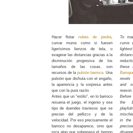
Hacer flotar
nubes de piedra
,
To m
curvar muros como si fuesen
curve 
ligerísimos lienzos de tela, o
lightes
exagerar las distancias gracias a la
distan
disminución progresiva de los
reducti
tamaños de las cosas, son
these 
recursos de la
pulsión barroca
. Una
Baroqu
pulsión que disfruta con el engaño,
revels
la apariencia y la sorpresa antes
and su
que con la pura razón.
reason.
Antes que un "estilo", en lo barroco
Before 
resuena el juego, el ingenio y ese
the B
tipo de duendes traviesos que se
playf
precian del pellizco y de la
mischie
velocidad. Por eso precisamente el
in the
barroco no desaparece, sino que
precise
roza algo que sobrepasa el tiempo
disapp