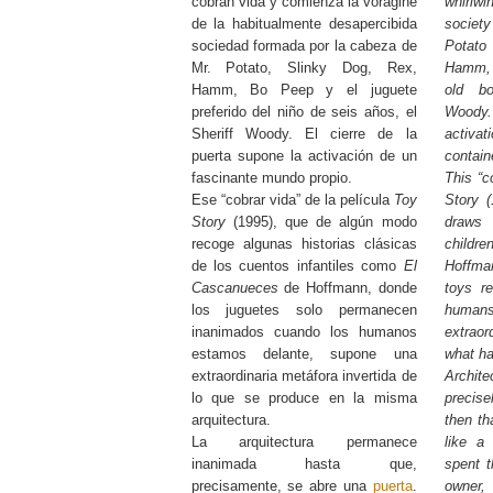
cobran vida y comienza la vorágine
whirlwi
de la habitualmente desapercibida
societ
sociedad formada por la cabeza de
Potato
Mr. Potato, Slinky Dog, Rex,
Hamm, 
Hamm, Bo Peep y el juguete
old bo
preferido del niño de seis años, el
Woody. 
Sheriff Woody. El cierre de la
activat
puerta supone la activación de un
contain
fascinante mundo propio.
This “c
Ese “cobrar vida” de la película
Toy
Story 
Story
(1995), que de algún modo
draws 
recoge algunas historias clásicas
childr
de los cuentos infantiles como
El
Hoffma
Cascanueces
de Hoffmann, donde
toys r
los juguetes solo permanecen
humans
inanimados cuando los humanos
extraor
estamos delante, supone una
what ha
extraordinaria metáfora invertida de
Archite
lo que se produce en la misma
precis
arquitectura.
then th
La arquitectura permanece
like a
inanimada hasta que,
spent t
precisamente, se abre una
puerta
.
owner