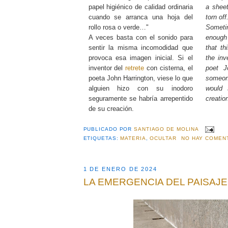
papel higiénico de calidad ordinaria
a sheet
cuando se arranca una hoja del
torn off.
rollo rosa o verde…"
Somet
A veces basta con el sonido para
enough 
sentir la misma incomodidad que
that th
provoca esa imagen inicial. Si el
the inv
inventor del
retrete
con cisterna, el
poet J
poeta John Harrington, viese lo que
someon
alguien hizo con su inodoro
would 
seguramente se habría arrepentido
creatio
de su creación.
PUBLICADO POR
SANTIAGO DE MOLINA
ETIQUETAS:
MATERIA
,
OCULTAR
NO HAY COMEN
1 DE ENERO DE 2024
LA EMERGENCIA DEL PAISAJE