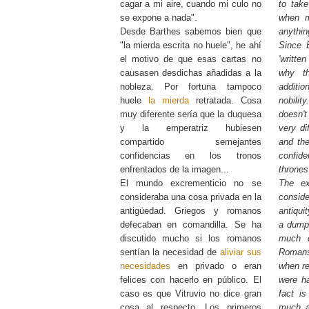
cagar a mi aire, cuando mi culo no
to tak
se expone a nada".
when m
Desde Barthes sabemos bien que
anythin
"la mierda escrita no huele", he ahí
Since 
el motivo de que esas cartas no
'writte
causasen desdichas añadidas a la
why th
nobleza. Por fortuna tampoco
additi
huele
la mierda
retratada. Cosa
nobilit
muy diferente sería que la duquesa
doesn't
y la emperatriz hubiesen
very di
compartido semejantes
and th
confidencias en los tronos
confi
enfrentados de la imagen...
thrones
El mundo excrementicio no se
The ex
consideraba una cosa privada en la
consid
antigüedad. Griegos y romanos
antiqui
defecaban en comandilla. Se ha
a dump
discutido mucho si los romanos
much d
sentían la necesidad de
aliviar sus
Romans
necesidades
en privado o eran
when re
felices con hacerlo en público. El
were ha
caso es que Vitruvio no dice gran
fact is
cosa al respecto. Los primeros
much ab