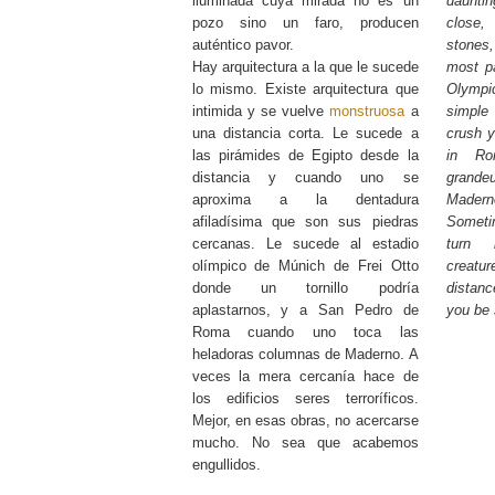
iluminada cuya mirada no es un
dauntin
pozo sino un faro, producen
close
auténtico pavor.
stones
Hay arquitectura a la que le sucede
most pa
lo mismo. Existe arquitectura que
Olymp
intimida y se vuelve
monstruosa
a
simple 
una distancia corta. Le sucede a
crush y
las pirámides de Egipto desde la
in Ro
distancia y cuando uno se
gran
aproxima a la dentadura
Made
afiladísima que son sus piedras
Someti
cercanas. Le sucede al estadio
turn b
olímpico de Múnich de Frei Otto
creat
donde un tornillo podría
distan
aplastarnos, y a San Pedro de
you be 
Roma cuando uno toca las
heladoras columnas de Maderno. A
veces la mera cercanía hace de
los edificios seres terroríficos.
Mejor, en esas obras, no acercarse
mucho. No sea que acabemos
engullidos.