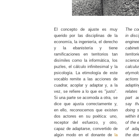
El concepto de ajuste es muy
The con
querido por las disciplinas de la
in disc
economía, la ingeniería, el derecho
engi
y la ebanistería y tiene
cabinet
ramificaciones en territorios tan
territo
disímiles como la informática, los
scienc
puzles, el cálculo infinitesimal y la
calcul
psicología. La etimología de este
etymolo
vocablo remite a las acciones de
actions
cuadrar, acoplar y adaptar y, a la
adapti
vez, se refiere a lo que es "justo".
relates
Si una parte se acomoda a otra, se
part a
dice que ajusta correctamente y,
say tha
en ello, reconocemos que existen
doing 
dos actores en su poética: uno,
within 
receptor del esfuerzo, y otro,
of the 
capaz de adaptarse, convertido de
of ada
algún modo en el donante de
la
the do