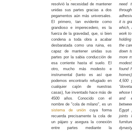
resolvió la necesidad de mantener
need t
unidas sus partes gracias a dos
throug
pegamentos aún más universales.
adhesiv
El primero, tan evidente como
it is g
grandioso e imperecedero, es la
which, 
fuerza de la gravedad, que, si bien
work to
condena a toda obra a acabar
holding
desbaratada como una ruina, es
the car
capaz de mantener unidas sus
down to
partes por la sabia conducción de
more m
esa corriente hasta el suelo. El
modest
otro, mucho más modesto e
found h
instrumental (tanto es así que
homes)
podemos encontrarlo refugiado en
4,500 
cualquier cajón de nuestras
“doveta
casas), fue inventado hace más de
whose f
4500 años. Conocido con el
and e
nombre de "cola de milano", es un
between
sistema de unión
cuya forma
Egypt 
recuerda precisamente la cola de
joints
un pájaro y asegura la conexión
furnitu
entre partes mediante la
dynasty