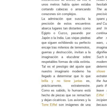
unos metros había quien estaba
hesitat
cortando cabezas o arrancando
The ad
corazones sin complejos.
precis
La admiración que suscita la
spans 
precisión de estos encuentros
and Cu
abarca lugares tan distantes como
and In
Egipto o Cuzco, pasando por
continu
Japón o la India. Las viejas piedras
after 
que siguen exhibiendo su perfecto
wars, 
encaje tras milenios de terremotos,
imagin
guerras y destrucción, invitan a la
dignifi
imaginación a elucubrar sobre
Such is
respetables formas de vida extinta.
modern
Tal es el prestigio del ajuste que
determ
nuestro imaginario moderno ha
shows 
llegado a determinar que lo que
extrate
brilla y no tiene juntas
es,
the hu
prácticamente, extraterrestre.
parts t
Como es sabido, lo humano está
leave 
hecho de piezas que se remachan
Eiffel
y dejan cicatrices. Los aviones y la
incipie
Torre Eiffel
son imágenes de una
becaus