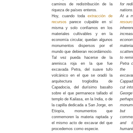
caminos de redistribución de la
for red
riqueza de países enteros.
nations
Hoy, cuando toda
extracción de
At a m
recursos
parece culpable en sí
resour
misma y solo confiamos en los
inhere
materiales cultivables y en la
increa
economía circular, quedan algunos
econ
monumentos dispersos por el
mater
mundo que debieran recordárnoslo.
scatter
Tal vez pueda hacerse de la
to rem
arenisca roja en la que fue
Petra 
excavada Petra, del suave tufo
the t
volcánico en el que se oradó la
excavat
arquitectura troglodita de
Cappado
Capadocia, del durísimo basalto
cut int
sobre el que permanece tallado el
Georg
templo de Kailasa, en la India, o de
perhap
la capilla dedicada a San Jorge, en
monumen
Etiopía, monumentos que
but t
conmemoren la materia raptada y
commem
el mismo acto de excavar del que
and t
procedemos como especie.
humanit