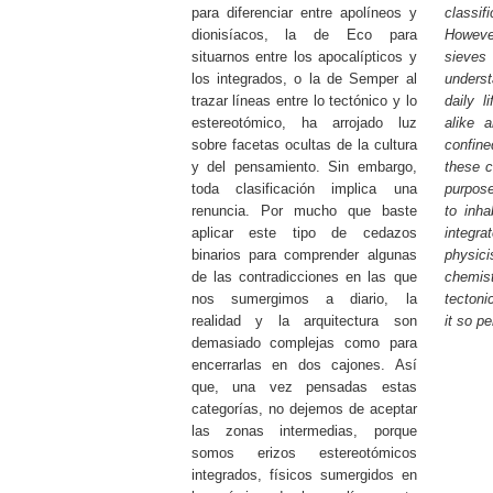
para diferenciar entre apolíneos y
classi
dionisíacos, la de Eco para
Howeve
situarnos entre los apocalípticos y
sieve
los integrados, o la de Semper al
unders
trazar líneas entre lo tectónico y lo
daily l
estereotómico, ha arrojado luz
alike 
sobre facetas ocultas de la cultura
confine
y del pensamiento. Sin embargo,
these c
toda clasificación implica una
purpose
renuncia. Por mucho que baste
to inha
aplicar este tipo de cedazos
integra
binarios para comprender algunas
physi
de las contradicciones en las que
chemi
nos sumergimos a diario, la
tectoni
realidad y la arquitectura son
it so pe
demasiado complejas como para
encerrarlas en dos cajones. Así
que, una vez pensadas estas
categorías, no dejemos de aceptar
las zonas intermedias, porque
somos erizos estereotómicos
integrados, físicos sumergidos en