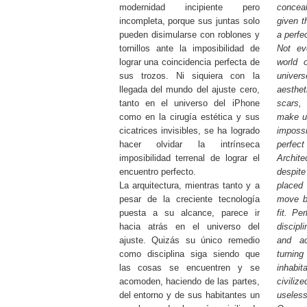
modernidad incipiente pero
concea
incompleta, porque sus juntas solo
given t
pueden disimularse con roblones y
a perfe
tornillos ante la imposibilidad de
Not ev
lograr una coincidencia perfecta de
world o
sus trozos. Ni siquiera con la
unive
llegada del mundo del ajuste cero,
aesthet
tanto en el universo del iPhone
scars,
como en la cirugía estética y sus
make us
cicatrices invisibles, se ha logrado
imposs
hacer olvidar la intrínseca
perfect
imposibilidad terrenal de lograr el
Archi
encuentro perfecto.
despit
La arquitectura, mientras tanto y a
placed
pesar de la creciente tecnología
move ba
puesta a su alcance, parece ir
fit. Pe
hacia atrás en el universo del
discipl
ajuste. Quizás su único remedio
and a
como disciplina siga siendo que
turnin
las cosas se encuentren y se
inhabit
acomoden, haciendo de las partes,
civiliz
del entorno y de sus habitantes un
useless