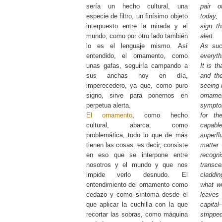
sería un hecho cultural, una
pair o
especie de filtro, un finísimo objeto
today,
interpuesto entre la mirada y el
sign t
mundo, como por otro lado también
alert.
lo es el lenguaje mismo. Así
As su
entendido, el ornamento, como
everyth
unas gafas, seguiría campando a
It is t
sus anchas hoy en día,
and the
imperecedero, ya que, como puro
seeing i
signo, sirve para ponernos en
ornam
perpetua alerta.
sympto
El ornamento
, como hecho
for th
cultural, abarca, como
capabl
problemática, todo lo que de más
superfl
tienen las cosas: es decir, consiste
matte
en eso que se interpone entre
recog
nosotros y el mundo y que nos
trans
impide verlo desnudo. El
claddin
entendimiento del ornamento como
what wo
cedazo y como síntoma desde el
leave
que aplicar la cuchilla con la que
capita
recortar las sobras, como máquina
stripp