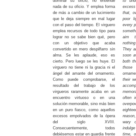
dominar su oficio, no entiende
to und
nada de su oficio. Y emplea forma
excess 
de más a cambio de un lucimiento
that, o
que le deja siempre en mal lugar
poor l
con el paso del tiempo. El virguero
every p
emplea recursos de todo tipo para
somethi
lograr no se sabe bien qué, pero
aim t
con un objetivo que acaba
nothing
convertido en mero despilfarro sin
They ar
alma. Se les aplaude, eso es
soon a
cierto. Pero luego se les huye. El
both th
virguero no tiene ni la gracia ni el
those
ángel del amante del ornamento.
orname
Como puede comprobarse, el
their w
resultado del trabajo de los
accom
virgueros raramente acaba en un
memor
encuentro virtuoso o en una
often i
solución memorable, sino más bien
overp
en un puro fiasco, como aquellos
eightee
excesos empolvados de la ópera
reason,
del siglo XVIII.
wary 
Consecuentemente, todos
indulge
debiésemos estar en guardia frente
time, o