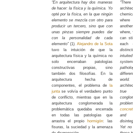
“En arquitectura hay dos maneras
“
There
de hacer: la física y la química. Yo
archite
opté por la física, en la que ningún
chemic
elemento se mezcla con otro para
where
producir un tercero, sino que con
anothe
unas pinzas siempre puedes dar
where, 
con la personalidad de cada
can sti
elemento”
(1).
Alejandro de la Sota
each e
tuvo la intuición de que la
distinc
arquitectura física y la química no
intuite
solo encerraban patologías
system
constructivas propias, sino
patholo
también dos filosofías. En la
differe
arquitectura hecha de
world
componentes, el problema de
la
archite
junta
se volvía el verdadero punto
true 
de conflicto, mientras que en la
conglo
arquitectura conglomerada la
probl
problemática quedaba encerrada
concret
en todas las patologías que
and t
arrastra el propio
hormigón
: las
disinteg
fisuras, la suciedad y la amenaza
Yet no 
de disgregación.
these t