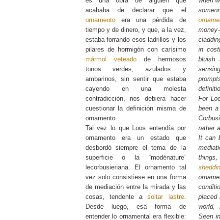
es una obra de alguien que
when we
acababa de declarar que el
someon
ornamento
era una pérdida de
orname
tiempo y de dinero, y que, a la vez,
money
estaba forrando esos ladrillos y los
claddin
pilares de hormigón con carísimo
in cos
mármol veteado
de hermosos
bluish
tonos verdes, azulados y
sensi
ambarinos, sin sentir que estaba
prompt
cayendo en una molesta
definiti
contradicción, nos debiera hacer
For Lo
cuestionar la definición misma de
been a 
ornamento.
Corbus
Tal vez lo que Loos entendía por
rather 
ornamento era un estado que
It can 
desbordó siempre el tema de la
mediat
superficie o la “modénature”
things
lecorbusieriana. El ornamento tal
sheddi
vez solo consistiese en una forma
ornam
de mediación entre la mirada y las
conditio
cosas, tendente a
soltar lastre
.
placed 
Desde luego, esa forma de
world, 
entender lo ornamental era flexible:
Seen in