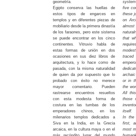
geometría.
system
Egipto conserva las huellas de
five co
estos tipos de engarces en
these j
templos y en diferentes piezas de
on Arc
mobiliario desde la primera dinastía
almos
de los faraones, pero este sistema
natura
se puede encontrar en los cinco
that w
continentes. Vitruvio habla de
require
estas formas de unión en dos
modest
ocasiones en sus diez libros de
traced
arquitectura, y lo hace como de
emper
pasada, con la misma naturalidad
dedica
de quien da por supuesto que lo
archaic
probado con éxito no merece
or in 
mayor comentario. Pueden
the wor
rastrearse encuentros resueltos
All thi
con esta modesta forma de
those 
costura en las tumbas de los
invent
emperadores chinos, en los
itself.
milenarios templos dedicados a
In the 
Siva en la India, en la Grecia
first,
arcaica, en la cultura maya o en el
most mo
más recóndito lugar del mundo
humanki