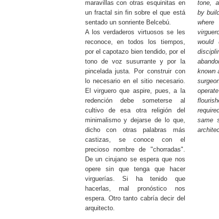
maravillas con otras esquinitas en
tone, 
un fractal sin fin sobre el que está
by buil
sentado un sonriente Belcebú.
where
A los verdaderos virtuosos se les
virguer
reconoce, en todos los tiempos,
would 
por el capotazo bien tendido, por el
disci
tono de voz susurrante y por la
abandon
pincelada justa. Por construir con
known 
lo necesario en el sitio necesario.
surgeon
El virguero que aspire, pues, a la
opera
redención debe someterse al
flouris
cultivo de esa otra religión del
require
minimalismo y dejarse de lo que,
same s
dicho con otras palabras más
architec
castizas, se conoce con el
precioso nombre de "chorradas".
De un cirujano se espera que nos
opere sin que tenga que hacer
virguerías. Si ha tenido que
hacerlas, mal pronóstico nos
espera. Otro tanto cabría decir del
arquitecto.