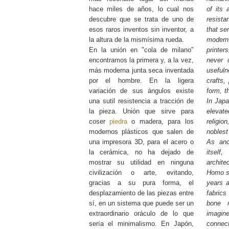
hace miles de años, lo cual nos
of its 
descubre que se trata de uno de
resista
esos raros inventos sin inventor, a
that se
la altura de la mismísima rueda.
modern
En la unión en "cola de milano"
printe
encontramos la primera y, a la vez,
never 
más moderna junta seca inventada
usefuln
por el hombre. En la ligera
crafts,
variación de sus ángulos existe
form, t
una sutil resistencia a tracción de
In Japa
la pieza. Unión que sirve para
elevat
coser
piedra
o madera, para los
religion
modernos plásticos que salen de
noblest 
una impresora 3D, para el acero o
As anc
la cerámica, no ha dejado de
itsel
mostrar su utilidad en ninguna
archit
civilización o arte, evitando,
Homo sa
gracias a su pura forma, el
years a
desplazamiento de las piezas entre
fabric
sí, en un sistema que puede ser un
bone 
extraordinario oráculo de lo que
imagi
sería el minimalismo. En Japón,
connec