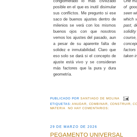
conglomerado lo más civilizado
One ma
posible en el que es inutil disimular
of good
sus conflictos. Me pregunto si ese
seen wi
saco de buenos ajustes dentro de
which w
milenios se verá con los mismos
past, d
buenos ojos con que nosotros
solidit
vemos los ajustes del pasado, aun
course
a pesar de su aparente falta de
concep
solidez e inmutabilidad. Claro que
factor
eso solo se dará si el concepto de
taken i
ajuste está vivo y se consideran
más factores que la pura y dura
geometría.
PUBLICADO POR
SANTIAGO DE MOLINA
ETIQUETAS:
ANUDAR
,
COMBINAR
,
CONSTRUIR
,
C
MATERIA
NO HAY COMENTARIOS:
29 DE MARZO DE 2026
PEGAMENTO UNIVERSAL