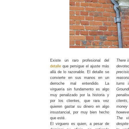
Existe un raro profesional del
There i
detalle
que persigue el ajuste más
devot
allá de lo razonable. El detalle se
preci
convierte en sus manos en un
reasona
derroche mal entendido. La
turns 
virguería sin fundamento es algo
Ground
muy penalizado por la historia y
penali
por los clientes, que rara vez
clients
quieren gastar su dinero en algo
money o
insustancial, por muy bien hecho
however
que esté.
The v
El virguero es quien, a pesar de
despite