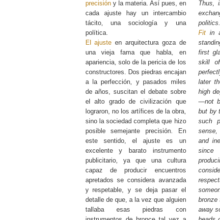
precisión
y la materia. Así pues, en
Thus, i
cada ajuste hay un intercambio
excha
tácito, una sociología y una
politics
política.
Fit
in a
El ajuste
en arquitectura goza de
standin
una vieja fama que habla, en
first g
apariencia, solo de la pericia de los
skill o
constructores. Dos piedras encajan
perfect
a la perfección, y pasados miles
later t
de años, suscitan el debate sobre
high de
el alto grado de civilización que
—not b
lograron, no los artífices de la obra,
but by 
sino la sociedad completa que hizo
such p
posible semejante precisión. En
sense,
este sentido, el ajuste es un
and ine
excelente y barato instrumento
since
publicitario, ya que una cultura
produc
capaz de producir encuentros
cons
apretados se considera avanzada
respect
y respetable, y se deja pasar el
someon
detalle de que, a la vez que alguien
bronze 
tallaba esas piedras con
away so
instrumentos de bronce tal vez a
heads o