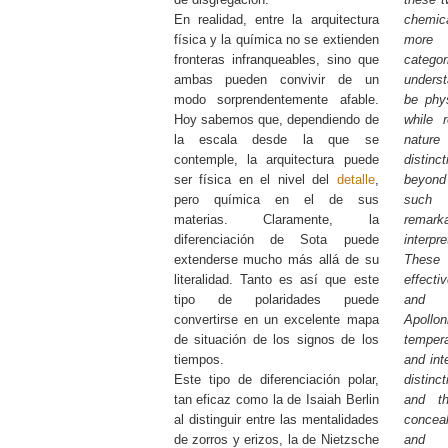
En realidad, entre la arquitectura
chemica
física y la química no se extienden
more
fronteras infranqueables, sino que
catego
ambas pueden convivir de un
unders
modo sorprendentemente afable.
be phy
Hoy sabemos que, dependiendo de
while 
la escala desde la que se
nature
contemple, la arquitectura puede
distinc
ser física en el nivel del
detalle
,
beyond 
pero química en el de sus
such 
materias. Claramente, la
remar
diferenciación de Sota puede
interpre
extenderse mucho más allá de su
These
literalidad. Tanto es así que este
effecti
tipo de polaridades puede
and h
convertirse en un excelente mapa
Apoll
de situación de los signos de los
temper
tiempos.
and int
Este tipo de diferenciación polar,
distin
tan eficaz como la de Isaiah Berlin
and th
al distinguir entre las mentalidades
concea
de zorros y erizos, la de Nietzsche
and 