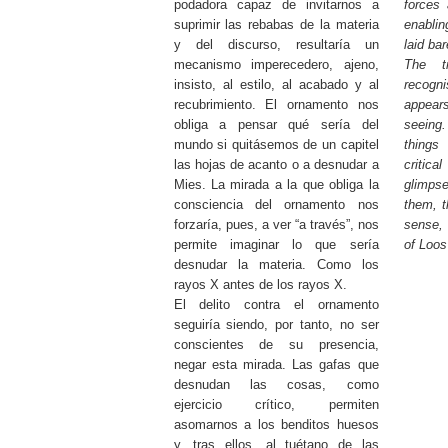
podadora capaz de invitarnos a
forces 
suprimir las rebabas de la materia
enablin
y del discurso, resultaría un
laid ba
mecanismo imperecedero, ajeno,
The t
insisto, al estilo, al acabado y al
recog
recubrimiento. El ornamento nos
appear
obliga a pensar qué sería del
seeing
mundo si quitásemos de un capitel
thing
las hojas de acanto o a desnudar a
critic
Mies. La mirada a la que obliga la
glimp
consciencia del ornamento nos
them, t
forzaría, pues, a ver “a través”, nos
sense,
permite imaginar lo que sería
of Loos
desnudar la materia. Como los
rayos X antes de los rayos X.
El delito contra el ornamento
seguiría siendo, por tanto, no ser
conscientes de su presencia,
negar esta mirada. Las gafas que
desnudan las cosas, como
ejercicio crítico, permiten
asomarnos a los benditos huesos
y, tras ellos, al tuétano de las