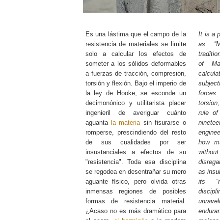
Es una lástima que el campo de la
It is a
resistencia de materiales se limite
as “M
solo a calcular los efectos de
traditio
someter a los sólidos deformables
of Mat
a fuerzas de tracción, compresión,
calcu
torsión y flexión. Bajo el imperio de
subjec
la ley de Hooke, se esconde un
forces
decimonónico y utilitarista placer
torsio
ingenieril de averiguar cuánto
rule of
aguanta
la materia
sin fisurarse o
ninete
romperse, prescindiendo del resto
enginee
de sus cualidades por ser
how 
insustanciales a efectos de su
withou
"resistencia". Toda esa disciplina
disregar
se regodea en desentrañar su mero
as insu
aguante físico, pero olvida otras
its “
inmensas regiones de posibles
disci
formas de resistencia material.
unrav
¿Acaso no es más dramático para
enduran