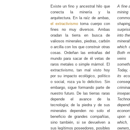
Existe un fino y ancestral hilo que
A fine 
conecta la minería y la
mining 
arquitectura. En la raíz de ambas,
commo
el extractivismo
toma cuerpo con
shapin
fines no muy diversos. Ambas
surpris
oradan la tierra en busca de
into th
valiosos minerales, piedras, carbón
mineral
o arcilla con los que construir otras
which 
cosas. Ordeñan las entrañas del
Both mi
mundo para sacar de él vetas de
veins
raros metales o simple mármol. El
someth
extractivismo, tan mal visto hoy
Today, 
por su impacto ecológico, político
its eco
o social, roza ya lo delictivo. Sin
conseq
embargo, sigue formando parte de
crimi
nuestro futuro. De las tierras raras
insep
depende el avance de la
Techn
tecnología; de la piedra y de sus
depend
minerales dependen no solo el
econo
beneficio de grandes compañías,
upon s
sino también, si se devuelven a
which, 
sus legítimos poseedores, posibles
owners