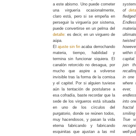
a este abismo. Uno puede cometer
systema
una virguería ocasionalmente,
of
deta
claro está, pero si se empeña en
fledged
perseguir la virguería por sistema,
Endl
puede convertirse en un pelma del
materi
detalle
: es decir, en un virguero de
ultima
aúpa.
twiste
El
ajuste sin fin
acaba derrochando
however
materia, tiempo, habilidad y
within 
termina sin funcionar siquiera. El
capital
canalón retorcido no desagua, por
join th
mucho que aspire a volverse
recalli
invisible tras la forma de la cornisa
in one 
y el capitel. Por si alguien tuviese
where t
aún la tentación de postularse a
ever,
esa cofradía, baste recordar que la
endless 
sede de los virgueros está situada
into on
en uno de los círculos del
fracta
purgatorio, donde se reúnen todos,
smiling
muy hacendosos, y pasan la vida
True v
eterna fabricando y fabricando
recogn
esquinitas que ajustan a las mil
well-j