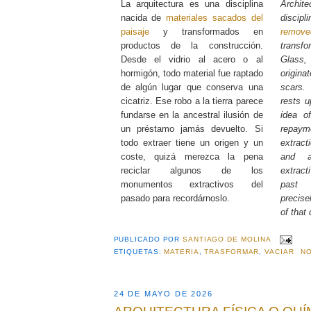
La arquitectura es una disciplina
Archi
nacida de
materiales sacados del
disci
paisaje
y transformados en
remove
productos de la construcción.
transf
Desde el vidrio al acero o al
Glass,
hormigón, todo material fue raptado
origina
de algún lugar que conserva una
scars.
cicatriz. Ese robo a la tierra parece
rests u
fundarse en la ancestral ilusión de
idea o
un préstamo jamás devuelto. Si
repay
todo extraer tiene un origen y un
extract
coste, quizá merezca la pena
and a
reciclar algunos de los
extrac
monumentos extractivos del
past 
pasado para recordárnoslo.
precis
of that 
PUBLICADO POR
SANTIAGO DE MOLINA
ETIQUETAS:
MATERIA
,
TRASFORMAR
,
VACIAR
NO
24 DE MAYO DE 2026