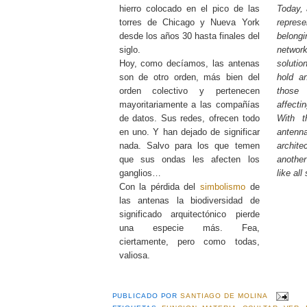
hierro colocado en el pico de las
Today,
torres de Chicago y Nueva York
represen
desde los años 30 hasta finales del
belongi
siglo.
netwo
Hoy, como decíamos, las antenas
solutio
son de otro orden, más bien del
hold an
orden colectivo y pertenecen
those
mayoritariamente a las compañías
affectin
de datos. Sus redes, ofrecen todo
With 
en uno. Y han dejado de significar
antenn
nada. Salvo para los que temen
archit
que sus ondas les afecten los
another
ganglios…
like all
Con la pérdida del
simbolismo
de
las antenas la biodiversidad de
significado arquitectónico pierde
una especie más. Fea,
ciertamente, pero como todas,
valiosa.
PUBLICADO POR
SANTIAGO DE MOLINA