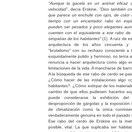
“Aunque la gacela es un animal eficaz 
velocidad”
, decía Erskine,
”Dios también cr
que parece un enchufe con ojos, de color
tiempo con un encantador rabo en espira
pueden ser pesados y poco elegantes aun
cuenten con el equivalente a ese rabo de 
simpatías de los habitantes"
(1). A raíz de 
arquitectura de los años cincuenta y 
"brutalismo" con su rechazo consciente a 
exquisitamente pulido y hermoso, no tenía
renuncia a hacer arquitectura como algo ext
limitaciones de la vida. A mancharse de barr
A la búsqueda de ese rabo de cerdo se pas
¿Cómo hacer de las instalaciones algo c
habitantes?. ¿Cómo extirpar de los material
cambio de que ellos pudiesen hacerlos su
puede considerarse la exhibición del
desproporción de gárgolas y la exposición
de climatización como la única conmiser
verdaderamente genuina en todo el pasado 
Ese rabo del cerdo de Erskine es la met
posible, vital. La que suplicaba ser habit