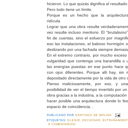
hicieron. Lo que quizás dignifica el resultado
Pero todo tiene un límite.
Porque es un hecho que la arquitectura
ridícula.
Lograr que una obra resulte verdaderament
vez resulte incluso meritorio. El “brutalism
fin de cuentas, sino el esfuerzo por magnif
eso las instalaciones, el baboso hormigón o
deslizando por una fachada siempre demasia
En el extremo contrario, por mucho exceso
vulgaridad que contenga una barandilla o 
las energías puestas en ese punto hace 
con ojos diferentes. Porque allí hay, sin 
depositado directamente por la vida de otro
Pienso maliciosamente, por eso, y un
posibilidad de ver el tiempo invertido por 
obra gracias a la industria, a la computación 
hacer posible una arquitectura donde lo feo
espacio de coincidencia…
PUBLICADO POR
SANTIAGO DE MOLINA
ETIQUETAS:
ELEGIR
,
ESCUCHAR
,
EXTRAÑAMIEN
6 COMENTARIOS: