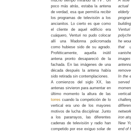
mucho tiempo mirando la TV”. Un
A littl
poco más atrás, estaba la antena
actual
de verdad, esa que permitía recibir
elderl
los programas de televisión a los
progr
ancianitos. Lo cierto es que como
buildi
el cliente de aquel edificio era
Ventu
cuáquero, Venturi no pudo colocar
polych
allí una Madonna policromada
he woul
como hubiese sido de su agrado.
that 
Proféticamente, aquella inútil
vanis
antena pronto desapareció de la
images
fachada. En las imágenes de una
anten
década después la antena había
remove
sido retirada sin contemplaciones.
In the 
A comienzos del siglo XX, las
served
antenas sirvieron para aumentar en
moment
último momento la altura de las
vertica
torres
cuando la competición de lo
challen
vertical era uno de los mayores
differ
motivos de lucha disciplinar. Junto
network
a los pararrayos, las diferentes
iron at
cadenas de televisión y radio han
New Yor
competido por ese exiguo solar de
end of 