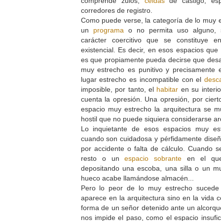
comprende zulos,
celdas
de castigo, es
corredores de registro.
Como puede verse, la categoría de lo muy e
un
programa
o no permita uso alguno, 
carácter coercitivo que se constituye e
existencial. Es decir, en esos espacios qu
es que propiamente pueda decirse que des
muy estrecho es punitivo y precisamente
lugar estrecho es incompatible con el
desc
imposible, por tanto, el
habitar
en su interio
cuenta la opresión. Una opresión, por cierto
espacio muy estrecho la arquitectura se 
hostil que no puede siquiera considerarse ar
Lo inquietante de esos espacios muy es
cuando son cuidadosa y pérfidamente diseñ
por accidente o falta de cálculo. Cuando s
resto o un
espacio sobrante
en el que
depositando una escoba, una silla o un 
hueco acabe llamándose almacén...
Pero lo peor de lo muy estrecho sucede 
aparece en la arquitectura sino en la vida c
forma de un señor detenido ante un alcorqu
nos impide el paso, como el espacio insufic