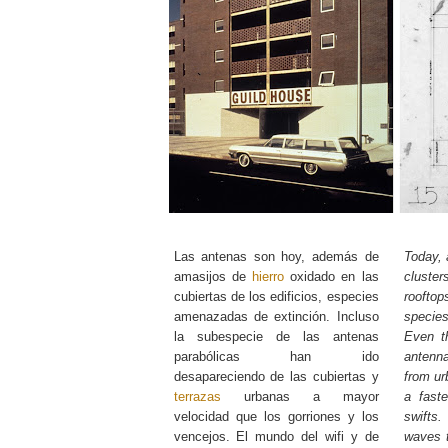
Las antenas son hoy, además de
Today, 
amasijos de
hierro
oxidado en las
cluste
cubiertas de los edificios, especies
roofto
amenazadas de extinción. Incluso
species
la subespecie de las antenas
Even t
parabólicas han ido
antenn
desapareciendo de las cubiertas y
from ur
terrazas
urbanas a mayor
a fast
velocidad que los gorriones y los
swifts
vencejos. El mundo del wifi y de
waves t