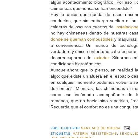
algún acontecimiento biográfico. Por eso 
chimeneas que nunca se han encendido?
Hoy lo único que queda de esos rinco
conductos, que sin embargo sueltan el h
calderas de oscuros cuartos de
instalacion
no hay chimeneas dentro de nuestras cas
donde se queman combustibles
y máquinas q
a conveniencia. Un mundo de tecnologí
verdadero y único confort que cabe esperar d
despreocuparnos del
exterior
. Situarnos en
condiciones higrotérmicas.
Aunque ahora que lo pienso, en realidad l
algo: que existe un afuera en el espacio de
en cualquier momento podemos volver a ser
de confort”. Mientras, las chimeneas sin 
como ese incómodo acompañante de lo
romanos, que no hacía sino repetirles, "r
Recuerda que el confort no es una conquista 
PUBLICADO POR
SANTIAGO DE MOLINA
ETIQUETAS:
MATERIA
,
RESISTENCIAS
,
SENCILLE
NO HAY COMENTARIOS: