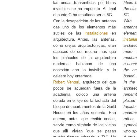
las ondas transmitidas por fibras
fibers 
invisibles se ha impuesto. Al final
the elu
el punto G ha resultado ser el 5G.
5G.
Con la desaparición de las antenas
With 
cae uno de los elementos más
antenn
sutiles de las
instalaciones
en
eleme
arquitectura. Antes, las antenas,
installa
como orejas arquitectónicas, eran
archite
capaces de ser mucho más que
more 
los pináculos de la arquitectura
modern 
moderna: hablaban de una
a conne
conexión con lo invisible y lo
the ce
celeste hoy enterrada.
buried.
Robert Venturi
, arquitecto del que
In the
pocos se acuerdan fuera de la
archit
academia, colocó una antena
remem
dorada en el eje de la fachada del
placed
bloque de apartamentos de la Guild
façade
House en los años sesenta. Esa
apartm
antena, antes que recibir ondas,
rathe
servía como símbolo de los viejos
symbol
que allí vivían “que se pasan
who sp