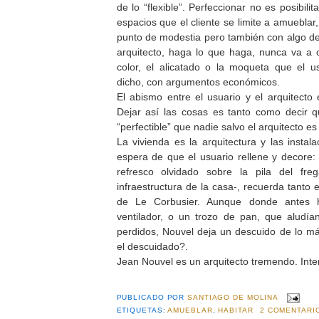
de lo “flexible”. Perfeccionar no es posibili
espacios que el cliente se limite a amueblar
punto de modestia pero también con algo de 
arquitecto, haga lo que haga, nunca va a 
color, el alicatado o la moqueta que el u
dicho, con argumentos económicos.
El abismo entre el usuario y el arquitect
Dejar así las cosas es tanto como decir q
“perfectible” que nadie salvo el arquitecto e
La vivienda es la arquitectura y las instal
espera de que el usuario rellene y decore: 
refresco olvidado sobre la pila del fre
infraestructura de la casa-, recuerda tanto 
de Le Corbusier. Aunque donde antes h
ventilador, o un trozo de pan, que aludí
perdidos, Nouvel deja un descuido de lo m
el descuidado?.
Jean Nouvel es un arquitecto tremendo. Inte
PUBLICADO POR
SANTIAGO DE MOLINA
ETIQUETAS:
AMUEBLAR
,
HABITAR
2 COMENTARI