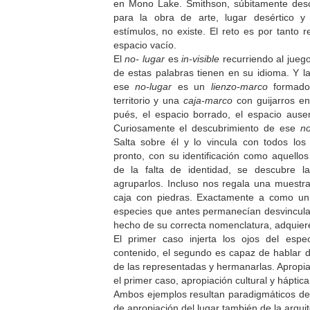
en Mono Lake. Smithson, súbitamente desc
para la obra de arte, lugar desértico y
estímulos, no existe. El reto es por tanto 
espacio vacío.
El
no- lugar
es
in-visible
recurriendo al jueg
de estas palabras tienen en su idioma. Y 
ese
no-lugar
es un
lienzo-marco
formado 
territorio y una
caja-marco
con guijarros en 
pués, el espacio borrado, el espacio ause
Curiosamente el descubrimiento de ese
n
Salta sobre él y lo vincula con todos lo
pronto, con su identificación como aquello
de la falta de identidad, se descubre l
agruparlos. Incluso nos regala una muestr
caja con piedras. Exactamente a como un
especies que antes permanecían desvincula
hecho de su correcta nomenclatura, adquier
El primer caso injerta los ojos del esp
contenido, el segundo es capaz de hablar 
de las representadas y hermanarlas. Apropia
el primer caso, apropiación cultural y háptic
Ambos ejemplos resultan paradigmáticos de l
de apropiación del lugar también de la arquit