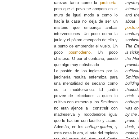
rarezas tanto como la
jardinería
,
myst
pero que el pavo se apoyara en el
interve
muro de igual modo a como lo
and th
hacía la casa no deja de ser un
about
misterio que empareja ambas
postmo
intervenciones. Un poco como la
contra
jaula y el pájaro escapado de ella y
sophist
a punto de emprender el vuelo. Un
The Eng
poco
posmoderno
. Un poco
is sickl
chistoso. O por el contrario, puede
the Med
que algo muy sofisticado.
provid
La pasión de los ingleses por la
cultiv
jardinería resulta enfermiza para
Smiths
una mentalidad de secano como
buildi
es la mediterránea. El jardín
rhodode
provee de felicidades a quien lo
brick 
cultiva con esmero y los Smithson
cottag
no eran ajenos a construir con
was one
madreselva y rododendros igual
by the
que lo hacían con ladrillo y acero.
prune 
Además, en los
cottage-garden,
y
duck, 
esta casa lo era, el arte del topiario
rootin