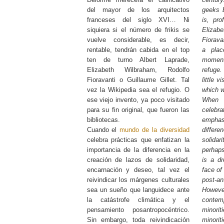
del mayor de los arquitectos
geeks 
franceses del siglo XVI… Ni
is, pro
siquiera si el número de frikis se
Eliza
vuelve considerable, es decir,
Fiorava
rentable, tendrán cabida en el top
a plac
ten de turno Albert Laprade,
moment
Elizabeth Wilbraham, Rodolfo
refuge.
Fioravanti o Guillaume Gillet. Tal
little v
vez la Wikipedia sea el refugio. O
which w
ese viejo invento, ya poco visitado
When
para su fin original, que fueron las
celeb
bibliotecas.
empha
Cuando el
mundo de la diversidad
differ
celebra prácticas que enfatizan la
solidar
importancia de la diferencia en la
perhaps
creación de lazos de solidaridad,
is a dr
encarnación y deseo, tal vez el
face of
reivindicar los márgenes culturales
post-a
sea un sueño que languidece ante
Howeve
la catástrofe climática y el
contem
pensamiento posantropocéntrico.
minorit
Sin embargo, toda reivindicación
minorit