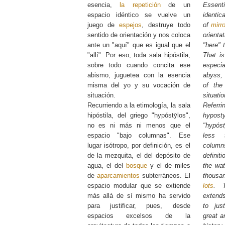
esencia,
la repetición
de un
Essent
espacio idéntico se vuelve un
identi
juego de
espejos
, destruye todo
of
mirr
sentido de orientación y nos coloca
orienta
ante un "aquí" que es igual que el
"here" 
"allí". Por eso, toda sala hipóstila,
That is
sobre todo cuando concita ese
especi
abismo, juguetea con la esencia
abyss, 
misma del yo y su vocación de
of the
situación.
situatio
Recurriendo a la etimología, la sala
Refer
hipóstila, del griego "hypóstȳlos",
hypost
no es ni más ni menos que el
"hypós
espacio "bajo columnas". Ese
less 
lugar isótropo, por definición, es el
columns
de la mezquita, el del depósito de
definit
agua, el del
bosque
y el de miles
the wat
de
aparcamientos
subterráneos. El
thousa
espacio modular que se extiende
lots
. 
más allá de sí mismo ha servido
extend
para justificar, pues, desde
to jus
espacios excelsos de la
great a