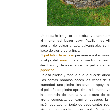
Un peldaño irregular de piedra, y aparent
al interior del Upper Lawn Pavilion, de A
puerta, de vulgar chapa galvanizada, se 
hace de cierre de la finca.
El
peldaño de acceso
pertenece a dos mundo
y algo del
muro
. Está a medio camino e
derribado y de esos ancianos peldaños de 
japonesa
.
En esa puerta y todo lo que le sucede alr
Los cantos rodados hacen las veces de f
humedad, una piedra lisa sirve de apoyo a
el peldaño de piedra aproxima a la puerta y
la diferencia de dureza y la textura de es
arena compacta del camino, después la b
incómodo abultamiento de esos cantos rodad
nivelada pero no lisa de ese peldaño, son