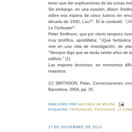
tener que dar explicaciones de las zonas m
Sin embargo, en una ocasión, Alison Smiths
sobre esa espera de cinco lustros sin enc
década de 1930, Lou?”. El le contestó: “¡V
Le Corbusier!”.
Peter Smithson, que por cierto tampoco tuv
muy prolífica, apostillaba: “¡Qué fantástic
vive en una vida de investigación, de pla
“Siempre digo que se tarda veinte años de la
edificio.” (1)
Las mejores lecciones, en momentos difíc
maestros.
(1) SMITHSON, Peter,
Conversaciones con
Barcelona, 2004, pp. 31
PUBLICADO POR
SANTIAGO DE MOLINA
ETIQUETAS:
PERSONAJES
,
PROFESION
10 COM
17 DE DICIEMBRE DE 2012