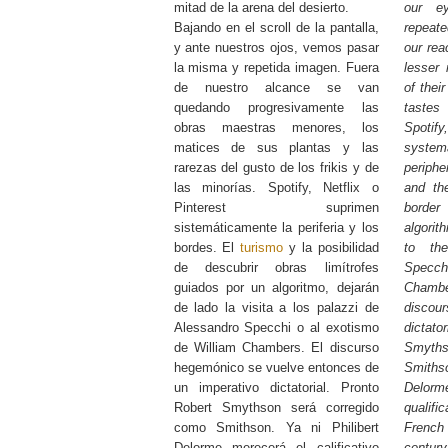
mitad de la arena del desierto.
our e
Bajando en el scroll de la pantalla,
repeate
y ante nuestros ojos, vemos pasar
our rea
la misma y repetida imagen. Fuera
lesser
de nuestro alcance se van
of thei
quedando progresivamente las
tastes
obras maestras menores, los
Spotif
matices de sus plantas y las
syste
rarezas del gusto de los frikis y de
periph
las minorías. Spotify, Netflix o
and the
Pinterest suprimen
borde
sistemáticamente la periferia y los
algorit
bordes. El
turismo
y la posibilidad
to th
de descubrir obras limítrofes
Specchi
guiados por un algoritmo, dejarán
Cham
de lado la visita a los palazzi de
disco
Alessandro Specchi o al exotismo
dictato
de William Chambers. El discurso
Smyths
hegemónico se vuelve entonces de
Smith
un imperativo dictatorial. Pronto
Delor
Robert Smythson será corregido
qualifi
como Smithson. Ya ni Philibert
French
Delorme merecerá el calificativo
century