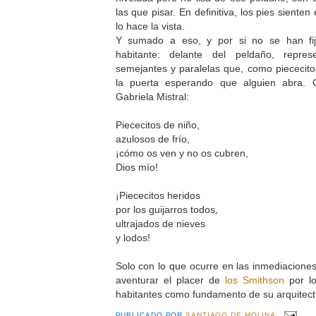
las que pisar. En definitiva, los pies sient
lo hace la vista.
Y sumado a eso, y por si no se han fij
habitante: delante del peldaño, repre
semejantes y paralelas que, como piececito
la puerta esperando que alguien abra.
Gabriela Mistral:
Piececitos de niño,
azulosos de frío,
¡cómo os ven y no os cubren,
Dios mío!
¡Piececitos heridos
por los guijarros todos,
ultrajados de nieves
y lodos!
Solo con lo que ocurre en las inmediacione
aventurar el placer de
los Smithson
por lo
habitantes como fundamento de su arquitect
PUBLICADO POR
SANTIAGO DE MOLINA