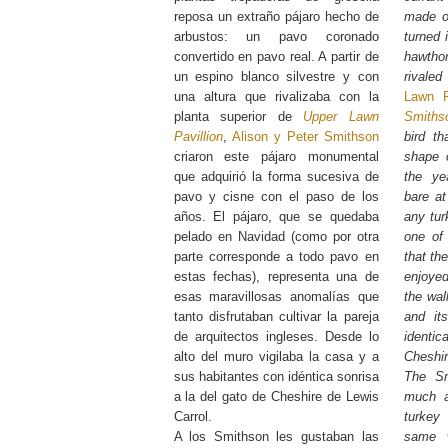
reposa un extraño pájaro hecho de
made o
arbustos: un pavo coronado
turned 
convertido en pavo real. A partir de
hawtho
un espino blanco silvestre y con
rivale
una altura que rivalizaba con la
Lawn P
planta superior de
Upper Lawn
Smiths
Pavillion
,
Alison y Peter Smithson
bird t
criaron este pájaro monumental
shape 
que adquirió la forma sucesiva de
the ye
pavo y cisne con el paso de los
bare at
años. El pájaro, que se quedaba
any tur
pelado en Navidad (como por otra
one of
parte corresponde a todo pavo en
that th
estas fechas), representa una de
enjoyed
esas maravillosas anomalías que
the wal
tanto disfrutaban cultivar la pareja
and it
de arquitectos ingleses. Desde lo
identic
alto del muro vigilaba la casa y a
Cheshir
sus habitantes con idéntica sonrisa
The Sm
a la del gato de Cheshire de Lewis
much
Carrol.
turkey
A los Smithson les gustaban las
same 