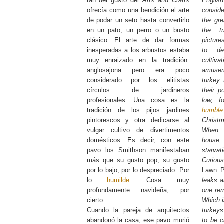
tan del gusto del
Arts and Crafts
English
ofrecía como una bendición el arte
conside
de podar un seto hasta convertirlo
the gre
en un pato, un perro o un busto
the t
clásico. El arte de dar formas
picture
inesperadas a los arbustos estaba
to de
muy enraizado en la tradición
cult
anglosajona pero era poco
amusem
considerado por los elitistas
turkey
círculos de jardineros
their p
profesionales. Una cosa es la
low, f
tradición de los pijos jardines
humble
pintorescos y otra dedicarse al
Christm
vulgar cultivo de divertimentos
When 
domésticos. Es decir, con este
house
pavo los Smithson manifestaban
starv
más que su gusto pop, su gusto
Curiou
por lo bajo, por lo despreciado. Por
Lawn P
lo
humilde
. Cosa muy
leaks a
profundamente navideña, por
one re
cierto.
Which i
Cuando la pareja de arquitectos
turkey
abandonó la casa, ese pavo murió
to be c