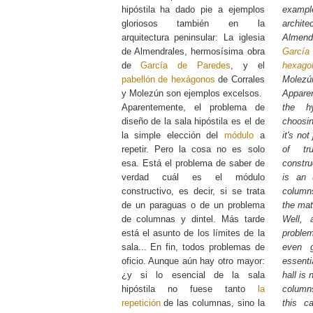
hipóstila ha dado pie a ejemplos
exam
gloriosos también en la
archi
arquitectura peninsular: La iglesia
Almend
de Almendrales, hermosísima obra
Garcí
de
García de Paredes
, y el
hexagon
pabellón de hexágonos
de Corrales
Molezún
y Molezún son ejemplos excelsos.
Apparen
Aparentemente, el problema de
the h
diseño de la sala hipóstila es el de
choosi
la simple elección del
módulo
a
it's not
repetir. Pero la cosa no es solo
of tr
esa. Está el problema de saber de
constru
verdad cuál es el módulo
is an 
constructivo, es decir, si se trata
columns
de un paraguas o de un problema
the matt
de columnas y dintel. Más tarde
Well, 
está el asunto de los límites de la
proble
sala... En fin, todos problemas de
even g
oficio. Aunque aún hay otro mayor:
essenti
¿y si lo esencial de la sala
hall is
hipóstila no fuese tanto
la
columns
repetición
de las columnas, sino la
this c