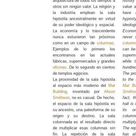
arquitectura de todos los tiempos a
histor
otros sin ningún valor. La religión y
value a
la industria emplean la sala
have a
hipóstila ancestralmente en virtud
hypost
de su poder ideológico y espacial.
ideolo
La economía y lo trascendente
Econom
nunca estuvieron tan próximos
never 
como en un campo de
columnas
.
column
Ejemplos de lo primero los
can be 
encontramos en las actuales
superm
fábricas, supermercados y grandes
while 
oficinas
. De lo segundo en cientos
hundred
de templos egipcios.
The pro
La proximidad de la sala hipóstila
to the
al espacio más moderno del
Mat
Mat Bu
Building
, inventado por
Alison
Smiths
Smithson
, no es casual. De hecho,
fact, 
el espacio de la sala hipóstila es
hall is
su ancestro, una paleoforma de su
its o
origen y su destino. La sala
columne
columnada es el resultado directo
multipl
de multiplicar esas columnas sin
The rep
fin. La repetición de la sala
has al