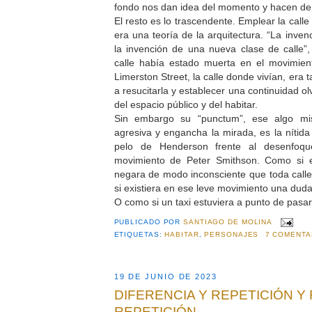
fondo nos dan idea del momento y hacen de
El resto es lo trascendente. Emplear la call
era una teoría de la arquitectura. “La inve
la invención de una nueva clase de calle”, 
calle había estado muerta en el movimien
Limerston Street, la calle donde vivían, era
a resucitarla y establecer una continuidad ol
del espacio público y del habitar.
Sin embargo su “punctum”, ese algo mis
agresiva y engancha la mirada, es la nítida
pelo de Henderson frente al desenfoqu
movimiento de Peter Smithson. Como si es
negara de modo inconsciente que toda call
si existiera en ese leve movimiento una dud
O como si un taxi estuviera a punto de pasar
PUBLICADO POR
SANTIAGO DE MOLINA
ETIQUETAS:
HABITAR
,
PERSONAJES
7 COMENTA
19 DE JUNIO DE 2023
DIFERENCIA Y REPETICIÓN Y
REPETICIÓN