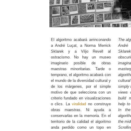
El algoritmo acabará arrinconando
The alg
a André Luçat, a Norma Merrick
André
Sklarek y a Viljo Revell al
Sklare
ostracismo. No hay un museo
obscur
imaginario posible de obras
imagi
maestras minoritarias. Tarde o
masterp
temprano, el algoritmo acabará con
algori
el mundo de la diversidad cultural y
cultur
de los márgenes, por el simple
simply 
motivo de que selecciona con un
views 
criterio fundado en visualizaciones
build 
o clics. La
viralidad
no construye
help t
obras maestras. Ni ayuda a
In the
conservarlas en la memoria. En el
algorit
territorio de la calidad el algoritmo
the mid
anda perdido como un topo en
Scrolli