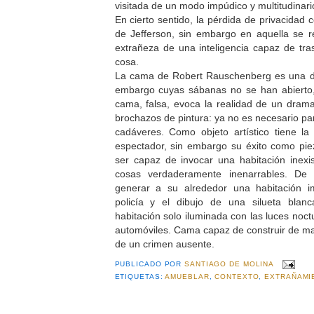
visitada de un modo impúdico y multitudinari
En cierto sentido, la pérdida de privacidad 
de Jefferson, sin embargo en aquella se r
extrañeza de una inteligencia capaz de tras
cosa.
La cama de Robert Rauschenberg es una d
embargo cuyas sábanas no se han abierto,
cama, falsa, evoca la realidad de un drama
brochazos de pintura: ya no es necesario para
cadáveres. Como objeto artístico tiene la
espectador, sin embargo su éxito como pie
ser capaz de invocar una habitación inexi
cosas verdaderamente inenarrables. D
generar a su alrededor una habitación i
policía y el dibujo de una silueta blan
habitación solo iluminada con las luces noct
automóviles. Cama capaz de construir de man
de un crimen ausente.
PUBLICADO POR
SANTIAGO DE MOLINA
ETIQUETAS:
AMUEBLAR
,
CONTEXTO
,
EXTRAÑAMI