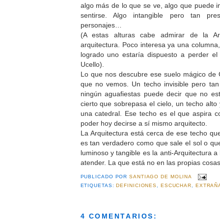
algo más de lo que se ve, algo que puede 
sentirse. Algo intangible pero tan p
personajes…
(A estas alturas cabe admirar de la Ar
arquitectura. Poco interesa ya una columna,
logrado uno estaría dispuesto a perder e
Ucello).
Lo que nos descubre ese suelo mágico de G
que no vemos. Un techo invisible pero tan
ningún aguafiestas puede decir que no est
cierto que sobrepasa el cielo, un techo alto
una catedral. Ese techo es el que aspira co
poder hoy decirse a sí mismo arquitecto.
La Arquitectura está cerca de ese techo qu
es tan verdadero como que sale el sol o q
luminoso y tangible es la anti-Arquitectura 
atender. La que está no en las propias cosas
PUBLICADO POR
SANTIAGO DE MOLINA
ETIQUETAS:
DEFINICIONES
,
ESCUCHAR
,
EXTRAÑ
4 COMENTARIOS: