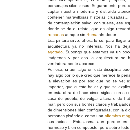
personajes silenciosos. Seguramente porque
captar nuestra moderna y distraída aten
contener maravillosas historias cruzadas
de contemplación salvo, con suerte, ese es
donde se da el relato, que en algo recuer
romanas
aunque sin
Roma
alrededor.
Esa pintura sirve, ahora lo se, para llegar
arquitectura ya no interesa. Nos ha dej
agotado
. Supongo que estamos ya un poco
imágenes y por eso la arquitectura se h
verdaderamente aparece.
Por eso, si aun algo en esta disciplina pue
hay algo por lo que creo que merece la pen
la elevación es por eso que no se ve; 
importar, que cuesta hallar y que se explic
en esta obra de hace cinco siglos: con su
casa de pueblo, de vulgar altana o de habi
mar, pero con sus bordes claros y trabajado
de dimensiones bien configuradas, con la d
personas pisándolo como una
alfombra mág
sus actos… Entusiasma aun porque es un
hermoso y bien compuesto, pero sobre todo 