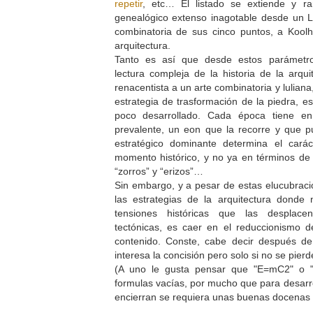
repetir
, etc… El listado se extiende y r
genealógico extenso inagotable desde un L
combinatoria de sus cinco puntos, a Kool
arquitectura.
Tanto es así que desde estos parámetr
lectura compleja de la historia de la arqui
renacentista a un arte combinatoria y luliana
estrategia de trasformación de la piedra, e
poco desarrollado. Cada época tiene en
prevalente, un eon que la recorre y que p
estratégico dominante determina el cará
momento histórico, y no ya en términos de “
“zorros” y “erizos”…
Sin embargo, y a pesar de estas elucubraci
las estrategias de la arquitectura donde 
tensiones históricas que las despla
tectónicas, es caer en el reduccionismo d
contenido. Conste, cabe decir después de
interesa la concisión pero solo si no se pierd
(A uno le gusta pensar que "E=mC2" o "
formulas vacías, por mucho que para desarro
encierran se requiera unas buenas docenas 