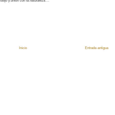
bijo y.union con la.naturaleza....
Inicio
Entrada antigua