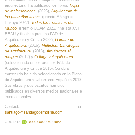
arquitectura. Ha publicado los libros,
Hojas
de reclamaciones
,
(2025),
Arquitectura de
las pequeñas cosas
,
(premio Málaga de
Ensayo 2022),
Todas las Escaleras del
Mundo
,
(Premio COAM 2022, finalista XVI
BEAU y finalista premios FAD de
Arquitectura y Crítica 2022),
Hambre de
Arquitectura
,
(2016),
Múltiples. Estrategias
de arquitectura
,
(2013),
Arquitectos al
margen
(2012) y
Collage y Arquitectura
(seleccionado en los premios FAD de
Arquitectura y Crítica 2015). Su obra
construida ha sido seleccionada en la Bienal
de Arquitectura y Urbanismo Española 2013.
Sus obras y sus escritos han sido
publicados en diversos medios nacionales e
internacionales.
Contacta en:
santiago@santiagodemolina.com
ORCID iD:
0000-0002-4607-9653