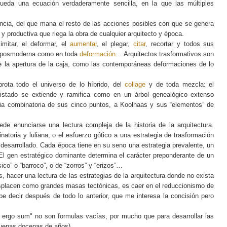
queda una ecuación verdaderamente sencilla, en la que las múltiples
ancia, del que mana el resto de las acciones posibles con que se genera
 y productiva que riega la obra de cualquier arquitecto y época.
imitar, el deformar, el
aumentar
, el plegar,
citar
, recortar y todos sus
ia posmoderna como en toda
deformación
… Arquitectos trasformativos son
e la apertura de la caja, como las contemporáneas deformaciones de lo
brota todo el universo de lo híbrido, del
collage
y de toda mezcla: el
istado se extiende y ramifica como en un árbol genealógico extenso
cia combinatoria de sus cinco puntos, a Koolhaas y sus “elementos” de
e enunciarse una lectura compleja de la historia de la arquitectura.
natoria y luliana, o el esfuerzo gótico a una estrategia de trasformación
 desarrollado. Cada época tiene en su seno una estrategia prevalente, un
 El gen estratégico dominante determina el carácter preponderante de un
co” o “barroco”, o de “zorros” y “erizos”…
 hacer una lectura de las estrategias de la arquitectura donde no exista
desplacen como grandes masas tectónicas, es caer en el reduccionismo de
be decir después de todo lo anterior, que me interesa la concisión pero
 ergo sum" no son formulas vacías, por mucho que para desarrollar las
buenas docenas de años).