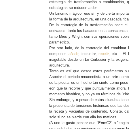
estrategia de trasformación o combinación, 
estrategias se reducen a dos.
Un binomio mágico, eso sí, y de cierta import
la forma de la arquitectura, en una cascada rica
De la estrategia de la trasformación nace el 
derivados, tanto los basados en la conscienc
tanto Mies y Wright con sus operaciones sobr
paramétrico.
Por otro lado, de la estrategia del combinar 
componer,
añadir
, incrustar,
repetir
, etc… El l
inagotable desde un Le Corbusier y la exigen
arquitectura.
Tanto es así que desde estos parámetros pued
Asociar el periodo renacentista a un arte combi
de la piedra, es un hecho tan cierto como poco
eon que la recorre y que puntualmente aflora.
momento histórico, y no ya en términos de “clási
Sin embargo, y a pesar de estas elucubraciones,
la presencia de tensiones históricas que las 
la receta y vaciarlas de contenido. Conste, ca
solo si no se pierde con ella los matices.
(A uno le gusta pensar que "E=mC2" o "cogito
profundidades que encierran se requiera unas 