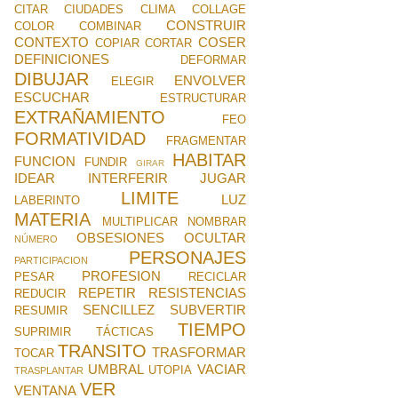
CITAR
CIUDADES
CLIMA
COLLAGE
CONSTRUIR
COLOR
COMBINAR
CONTEXTO
COSER
COPIAR
CORTAR
DEFINICIONES
DEFORMAR
DIBUJAR
ENVOLVER
ELEGIR
ESCUCHAR
ESTRUCTURAR
EXTRAÑAMIENTO
FEO
FORMATIVIDAD
FRAGMENTAR
HABITAR
FUNCION
FUNDIR
GIRAR
IDEAR
INTERFERIR
JUGAR
LIMITE
LUZ
LABERINTO
MATERIA
MULTIPLICAR
NOMBRAR
OBSESIONES
OCULTAR
NÚMERO
PERSONAJES
PARTICIPACION
PROFESION
PESAR
RECICLAR
REPETIR
RESISTENCIAS
REDUCIR
SENCILLEZ
SUBVERTIR
RESUMIR
TIEMPO
SUPRIMIR
TÁCTICAS
TRANSITO
TRASFORMAR
TOCAR
UMBRAL
VACIAR
UTOPIA
TRASPLANTAR
VER
VENTANA