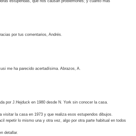
 obras estupendas, que nos causan problemones; y cuanto más
racias por tus comentarios, Andrés.
cusi me ha parecido acertadísima. Abrazos, A.
ada por J.Hejduck en 1980 desde N. York sin conocer la casa.
ra visitar la casa en 1973 y que realiza esos estupendos dibujos.
l repetir lo mismo una y otra vez, algo por otra parte habitual en todos
 detallar.