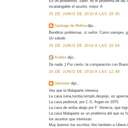
Es un problemón, Santi: es el problema de las
incatalogable el asunto, mejor. A
25 DE JUNIO DE 2010 A LAS 18:35
Santiago de Molina
dijo...
Benditos problemas, sí señor. Como siempre, g
Un saludo
25 DE JUNIO DE 2010 A LAS 18:54
Andrés
dijo...
De nada ;) Por cierto, la comparación con Bran
26 DE JUNIO DE 2010 A LAS 12:49
Unknown
dijo...
Veo que la Malaparte interesa.
La casa ruina,tumba,templo,despojo, es apreci
La casa pedestal, por C.G. Argan en 1975.
La casa de arriba abajo por F. Venecia, que log
La casa Malaparte es un problema del que es faci
los asuntos que interesan.
Muy buenos tus escritos.Veo tambien a Libera en