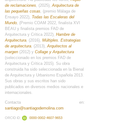
de reclamaciones
,
(2025),
Arquitectura de
las pequeñas cosas
,
(premio Málaga de
Ensayo 2022),
Todas las Escaleras del
Mundo
,
(Premio COAM 2022, finalista XVI
BEAU y finalista premios FAD de
Arquitectura y Crítica 2022),
Hambre de
Arquitectura
,
(2016),
Múltiples. Estrategias
de arquitectura
,
(2013),
Arquitectos al
margen
(2012) y
Collage y Arquitectura
(seleccionado en los premios FAD de
Arquitectura y Crítica 2015). Su obra
construida ha sido seleccionada en la Bienal
de Arquitectura y Urbanismo Española 2013.
Sus obras y sus escritos han sido
publicados en diversos medios nacionales e
internacionales.
Contacta en:
santiago@santiagodemolina.com
ORCID iD:
0000-0002-4607-9653