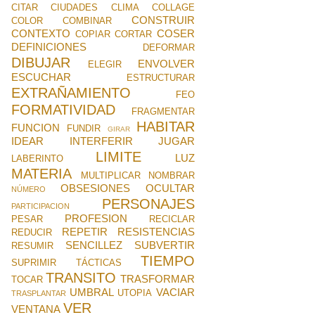
CITAR
CIUDADES
CLIMA
COLLAGE
CONSTRUIR
COLOR
COMBINAR
CONTEXTO
COSER
COPIAR
CORTAR
DEFINICIONES
DEFORMAR
DIBUJAR
ENVOLVER
ELEGIR
ESCUCHAR
ESTRUCTURAR
EXTRAÑAMIENTO
FEO
FORMATIVIDAD
FRAGMENTAR
HABITAR
FUNCION
FUNDIR
GIRAR
IDEAR
INTERFERIR
JUGAR
LIMITE
LUZ
LABERINTO
MATERIA
MULTIPLICAR
NOMBRAR
OBSESIONES
OCULTAR
NÚMERO
PERSONAJES
PARTICIPACION
PROFESION
PESAR
RECICLAR
REPETIR
RESISTENCIAS
REDUCIR
SENCILLEZ
SUBVERTIR
RESUMIR
TIEMPO
SUPRIMIR
TÁCTICAS
TRANSITO
TRASFORMAR
TOCAR
UMBRAL
VACIAR
UTOPIA
TRASPLANTAR
VER
VENTANA