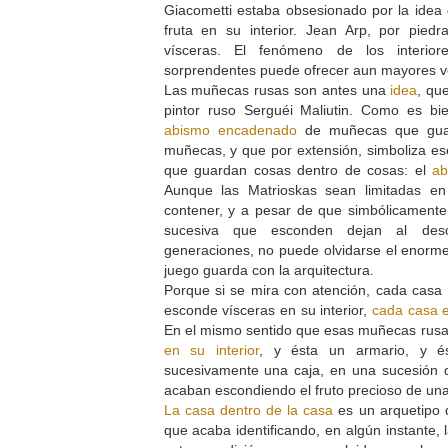
Giacometti estaba obsesionado por la idea
fruta en su interior. Jean Arp, por pied
vísceras. El fenómeno de los interio
sorprendentes puede ofrecer aun mayores vé
Las muñecas rusas son antes una
idea
, qu
pintor ruso Serguéi Maliutin. Como es bi
abismo encadenado
de muñecas que gua
muñecas, y que por extensión, simboliza ese
que guardan cosas dentro de cosas: el
ab
Aunque las Matrioskas sean limitadas e
contener, y a pesar de que simbólicamente
sucesiva que esconden dejan al des
generaciones, no puede olvidarse el enorme
juego guarda con la arquitectura.
Porque si se mira con atención, cada casa
esconde vísceras en su interior,
cada casa 
En el mismo sentido que esas muñecas rus
en su interior
, y ésta un armario, y é
sucesivamente una caja, en una sucesión
acaban escondiendo el fruto precioso de un
La casa dentro de la casa
es un arquetipo d
que acaba identificando, en algún instante, 