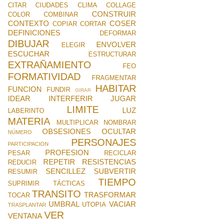
CITAR
CIUDADES
CLIMA
COLLAGE
CONSTRUIR
COLOR
COMBINAR
CONTEXTO
COSER
COPIAR
CORTAR
DEFINICIONES
DEFORMAR
DIBUJAR
ENVOLVER
ELEGIR
ESCUCHAR
ESTRUCTURAR
EXTRAÑAMIENTO
FEO
FORMATIVIDAD
FRAGMENTAR
HABITAR
FUNCION
FUNDIR
GIRAR
IDEAR
INTERFERIR
JUGAR
LIMITE
LUZ
LABERINTO
MATERIA
MULTIPLICAR
NOMBRAR
OBSESIONES
OCULTAR
NÚMERO
PERSONAJES
PARTICIPACION
PROFESION
PESAR
RECICLAR
REPETIR
RESISTENCIAS
REDUCIR
SENCILLEZ
SUBVERTIR
RESUMIR
TIEMPO
SUPRIMIR
TÁCTICAS
TRANSITO
TRASFORMAR
TOCAR
UMBRAL
VACIAR
UTOPIA
TRASPLANTAR
VER
VENTANA