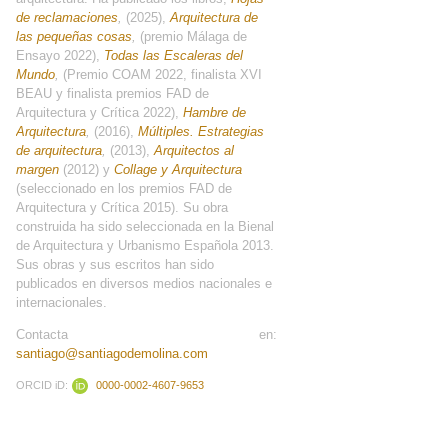
de reclamaciones
,
(2025),
Arquitectura de
las pequeñas cosas
,
(premio Málaga de
Ensayo 2022),
Todas las Escaleras del
Mundo
,
(Premio COAM 2022, finalista XVI
BEAU y finalista premios FAD de
Arquitectura y Crítica 2022),
Hambre de
Arquitectura
,
(2016),
Múltiples. Estrategias
de arquitectura
,
(2013),
Arquitectos al
margen
(2012) y
Collage y Arquitectura
(seleccionado en los premios FAD de
Arquitectura y Crítica 2015). Su obra
construida ha sido seleccionada en la Bienal
de Arquitectura y Urbanismo Española 2013.
Sus obras y sus escritos han sido
publicados en diversos medios nacionales e
internacionales.
Contacta en:
santiago@santiagodemolina.com
ORCID iD:
0000-0002-4607-9653