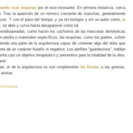
rando esas esquinas
por el roce incesante. En primera instancia, cerca
n. Tras la aparición de un número creciente de manchas, generalmente
azos. Y con el paso del tiempo, y ya sin testigos y sin un autor cierto,
la
a, se abre y curva hasta desaparecer como tal.
 mordisqueadas, como hacen los cachorros de las mascotas domésticas
n piedra o materiales específicos, las esquinas, como los padres, sufren
iendo una parte de la arquitectura capaz de contener algo del dolor que
ta de un carácter huraño ni negativo. Los perfiles “guardavivos”, hablan
nta casi un objetivo terapéutico y preventivo para la totalidad de la obra.
enil.
gas, el de la arquitectura no son simplemente
las fisuras
, o las goteras,
aristas.
ISTENCIAS