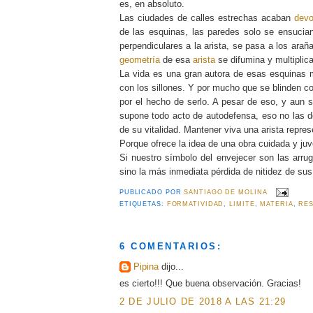
es, en absoluto.
Las ciudades de calles estrechas acaban
devo
de las esquinas, las paredes solo se ensucia
perpendiculares a la arista, se pasa a los arañ
geometría
de esa
arista
se difumina y multiplic
La vida es una gran autora de esas esquinas
con los sillones. Y por mucho que se blinden co
por el hecho de serlo. A pesar de eso, y aun s
supone todo acto de autodefensa, eso no las do
de su vitalidad. Mantener viva una arista represe
Porque ofrece la idea de una obra cuidada y juv
Si nuestro símbolo del envejecer son las arru
sino la más inmediata pérdida de nitidez de sus 
PUBLICADO POR
SANTIAGO DE MOLINA
ETIQUETAS:
FORMATIVIDAD
,
LIMITE
,
MATERIA
,
RES
6 COMENTARIOS:
Pipina
dijo...
es cierto!!! Que buena observación. Gracias!
2 DE JULIO DE 2018 A LAS 21:29