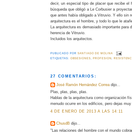
decir, un especial tipo de placer que recibe e
búsqueda que obligó a Le Corbusier a proyecta
que antes había obligado a Vitruvio. Y ello sin
arquitectura es el hombre, y todo lo que le atañe
La arquitectura es demasiado importante para d
herencia de Vitruvio.
Incluidos los arquitectos.
PUBLICADO POR
SANTIAGO DE MOLINA
ETIQUETAS:
OBSESIONES
,
PROFESION
,
RESISTENC
27 COMENTARIOS:
José Ramón Hernández Correa
dijo...
Plas, plas, plas, plas.
Hablas de la arquitectura como organización fís
menudo ocurre en los edificios, pero dejas muy c
4 DE ENERO DE 2013 A LAS 14:11
ChusdB
dijo...
"Las relaciones del hombre con el mundo cobran 