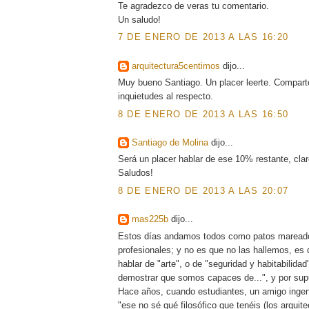
Te agradezco de veras tu comentario.
Un saludo!
7 DE ENERO DE 2013 A LAS 16:20
arquitectura5centimos
dijo...
Muy bueno Santiago. Un placer leerte. Comparto 
inquietudes al respecto.
8 DE ENERO DE 2013 A LAS 16:50
Santiago de Molina
dijo...
Será un placer hablar de ese 10% restante, clar
Saludos!
8 DE ENERO DE 2013 A LAS 20:07
mas225b
dijo...
Estos días andamos todos como patos mareado
profesionales; y no es que no las hallemos, e
hablar de "arte", o de "seguridad y habitabilida
demostrar que somos capaces de...", y por su
Hace años, cuando estudiantes, un amigo ingen
"ese no sé qué filosófico que tenéis (los arquit