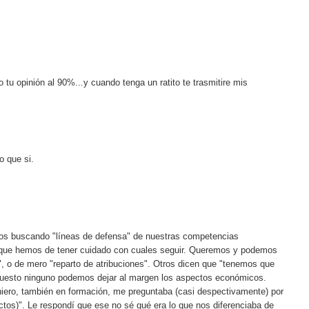
tu opinión al 90%...y cuando tenga un ratito te trasmitire mis
o que si.
s buscando "líneas de defensa" de nuestras competencias
s que hemos de tener cuidado con cuales seguir. Queremos y podemos
d", o de mero "reparto de atribuciones". Otros dicen que "tenemos que
puesto ninguno podemos dejar al margen los aspectos económicos.
iero, también en formación, me preguntaba (casi despectivamente) por
ectos)". Le respondí que ese no sé qué era lo que nos diferenciaba de