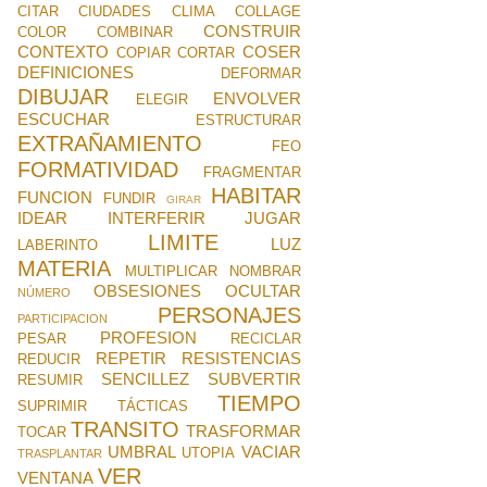
CITAR
CIUDADES
CLIMA
COLLAGE
CONSTRUIR
COLOR
COMBINAR
CONTEXTO
COSER
COPIAR
CORTAR
DEFINICIONES
DEFORMAR
DIBUJAR
ENVOLVER
ELEGIR
ESCUCHAR
ESTRUCTURAR
EXTRAÑAMIENTO
FEO
FORMATIVIDAD
FRAGMENTAR
HABITAR
FUNCION
FUNDIR
GIRAR
IDEAR
INTERFERIR
JUGAR
LIMITE
LUZ
LABERINTO
MATERIA
MULTIPLICAR
NOMBRAR
OBSESIONES
OCULTAR
NÚMERO
PERSONAJES
PARTICIPACION
PROFESION
PESAR
RECICLAR
REPETIR
RESISTENCIAS
REDUCIR
SENCILLEZ
SUBVERTIR
RESUMIR
TIEMPO
SUPRIMIR
TÁCTICAS
TRANSITO
TRASFORMAR
TOCAR
UMBRAL
VACIAR
UTOPIA
TRASPLANTAR
VER
VENTANA