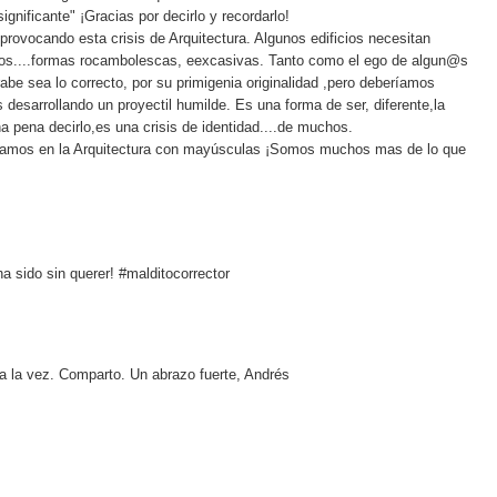
significante" ¡Gracias por decirlo y recordarlo!
rovocando esta crisis de Arquitectura. Algunos edificios necesitan
lados....formas rocambolescas, eexcasivas. Tanto como el ego de algun@s
rabe sea lo correcto, por su primigenia originalidad ,pero deberíamos
esarrollando un proyectil humilde. Es una forma de ser, diferente,la
a pena decirlo,es una crisis de identidad....de muchos.
samos en la Arquitectura con mayúsculas ¡Somos muchos mas de lo que
 ha sido sin querer! #malditocorrector
a la vez. Comparto. Un abrazo fuerte, Andrés