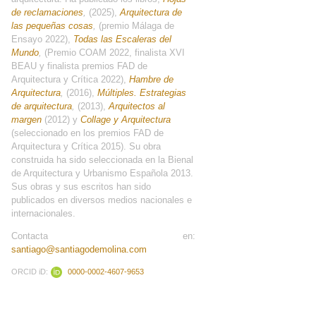
de reclamaciones
,
(2025),
Arquitectura de
las pequeñas cosas
,
(premio Málaga de
Ensayo 2022),
Todas las Escaleras del
Mundo
,
(Premio COAM 2022, finalista XVI
BEAU y finalista premios FAD de
Arquitectura y Crítica 2022),
Hambre de
Arquitectura
,
(2016),
Múltiples. Estrategias
de arquitectura
,
(2013),
Arquitectos al
margen
(2012) y
Collage y Arquitectura
(seleccionado en los premios FAD de
Arquitectura y Crítica 2015). Su obra
construida ha sido seleccionada en la Bienal
de Arquitectura y Urbanismo Española 2013.
Sus obras y sus escritos han sido
publicados en diversos medios nacionales e
internacionales.
Contacta en:
santiago@santiagodemolina.com
ORCID iD:
0000-0002-4607-9653