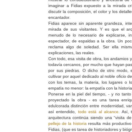
imaginar a Fidias expuesto a la mirada cr
discutir la composición, el color y los detal
encantador.
Fidias aparece sin aparente grandeza, inte
mirada de sus visitantes. Y es que el ar
menudo de lo necesario de explicarse, int
espectador, de espaldas a la obra. Un poc
reclama algo de soledad. Ser ella mism
explicaciones, las reales.
Con todo, esa visita de obra, los andamios 
todavía cercanos, por mucho que hayan pasa
por sus piedras. O dicho de otro modo, e
cultivar por aquel dedicado al noble oficio de
con los temas, la materia, los lugares o l
empatía no menor: la empatía con la historia
Ponerse en la piel del tiempo, - y no tanto
proyectado la obra - es una tarea enriq
edulcorada distinción entre modernidad, v
así entendido,
todo está al alcance
. Así,
arquitectura continúa siendo una “visita d
pellejo de la historia
resulta más productivo
Fidias, (que es tarea de historiadores y bióg