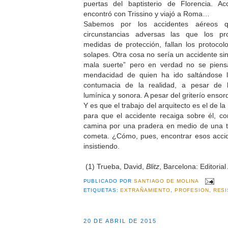
puertas del baptisterio de Florencia. Ac
encontró con Trissino y viajó a Roma…
Sabemos por los accidentes aéreos
circunstancias adversas las que los pr
medidas de protección, fallan los protocolo
solapes. Otra cosa no sería un accidente sin
mala suerte” pero en verdad no se piens
mendacidad de quien ha ido saltándose l
contumacia de la realidad, a pesar de la
lumínica y sonora. A pesar del griterío enso
Y es que el trabajo del arquitecto es el de l
para que el accidente recaiga sobre él, c
camina por una pradera en medio de una 
cometa. ¿Cómo, pues, encontrar esos acci
insistiendo.
(1) Trueba, David,
Blitz
, Barcelona: Editoria
PUBLICADO POR
SANTIAGO DE MOLINA
ETIQUETAS:
EXTRAÑAMIENTO
,
PROFESION
,
RESI
20 DE ABRIL DE 2015