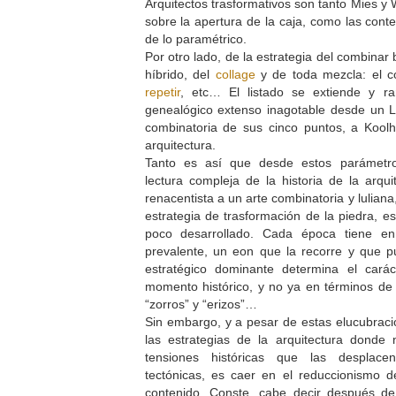
Arquitectos trasformativos son tanto Mies y
sobre la apertura de la caja, como las co
de lo paramétrico.
Por otro lado, de la estrategia del combinar 
híbrido, del
collage
y de toda mezcla: el 
repetir
, etc… El listado se extiende y r
genealógico extenso inagotable desde un L
combinatoria de sus cinco puntos, a Kool
arquitectura.
Tanto es así que desde estos parámetr
lectura compleja de la historia de la arqui
renacentista a un arte combinatoria y luliana
estrategia de trasformación de la piedra, e
poco desarrollado. Cada época tiene en
prevalente, un eon que la recorre y que p
estratégico dominante determina el cará
momento histórico, y no ya en términos de “
“zorros” y “erizos”…
Sin embargo, y a pesar de estas elucubraci
las estrategias de la arquitectura donde 
tensiones históricas que las despla
tectónicas, es caer en el reduccionismo d
contenido. Conste, cabe decir después de