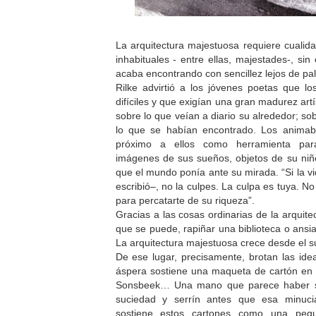
La arquitectura majestuosa requiere cualid
inhabituales - entre ellas, majestades-, si
acaba encontrando con sencillez lejos de pal
Rilke advirtió a los jóvenes poetas que l
difíciles y que exigían una gran madurez artí
sobre lo que veían a diario su alrededor; so
lo que se habían encontrado. Los animaba
próximo a ellos como herramienta para 
imágenes de sus sueños, objetos de su niñ
que el mundo ponía ante su mirada. “Si la vi
escribió–, no la culpes. La culpa es tuya. 
para percatarte de su riqueza”.
Gracias a las cosas ordinarias de la arquite
que se puede, rapiñar una biblioteca o ansi
La arquitectura majestuosa crece desde el su
De ese lugar, precisamente, brotan las id
áspera sostiene una maqueta de cartón en 
Sonsbeek… Una mano que parece haber so
suciedad y serrín antes que esa minuc
sostiene estos cartones como una peq