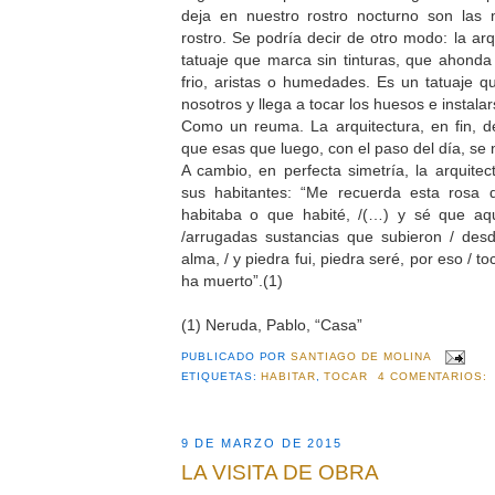
deja en nuestro rostro nocturno son las
rostro. Se podría decir de otro modo: la arq
tatuaje que marca sin tinturas, que ahonda 
frio, aristas o humedades. Es un tatuaje q
nosotros y llega a tocar los huesos e instalar
Como un reuma. La arquitectura, en fin, d
que esas que luego, con el paso del día, se 
A cambio, en perfecta simetría, la arquitec
sus habitantes: “Me recuerda esta rosa 
habitaba o que habité, /(…) y sé que aq
/arrugadas sustancias que subieron / des
alma, / y piedra fui, piedra seré, por eso / t
ha muerto”.(1)
(1) Neruda, Pablo, “Casa”
PUBLICADO POR
SANTIAGO DE MOLINA
ETIQUETAS:
HABITAR
,
TOCAR
4 COMENTARIOS:
9 DE MARZO DE 2015
LA VISITA DE OBRA