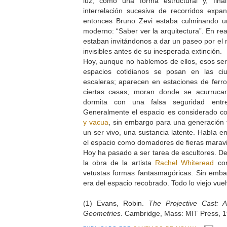
luz, como una forma estructural y, fin
interrelación sucesiva de recorridos expa
entonces Bruno Zevi estaba culminando u
moderno: “Saber ver la arquitectura”. En rea
estaban invitándonos a dar un paseo por el 
invisibles antes de su inesperada extinción.
Hoy, aunque no hablemos de ellos, esos se
espacios cotidianos se posan en las ci
escaleras; aparecen en estaciones de ferroc
ciertas casas; moran donde se acurruca
dormita con una falsa seguridad ent
Generalmente el espacio es considerado 
y vacua
, sin embargo para una generación 
un ser vivo, una sustancia latente. Había e
el espacio como domadores de fieras maravi
Hoy ha pasado a ser tarea de escultores. D
la obra de la artista
Rachel Whiteread
con
vetustas formas fantasmagóricas. Sin emb
era del espacio recobrado. Todo lo viejo vue
(1) Evans, Robin.
The Projective Cast: A
Geometries
. Cambridge, Mass: MIT Press, 1