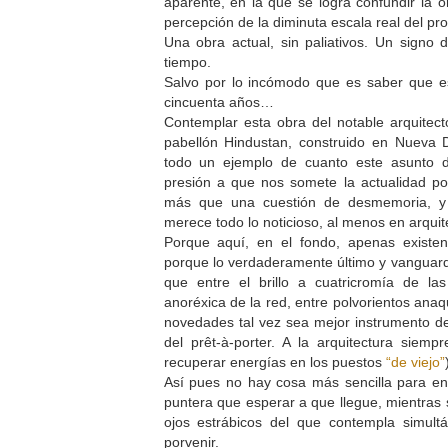
aparente, en la que se logra confundir la or
percepción de la diminuta escala real del pr
Una obra actual, sin paliativos. Un signo 
tiempo.
Salvo por lo incómodo que es saber que 
cincuenta años…
Contemplar esta obra del notable arquitecto
pabellón Hindustan, construido en Nueva D
todo un ejemplo de cuanto este asunto 
presión a que nos somete la actualidad po
más que una cuestión de desmemoria, y 
merece todo lo noticioso, al menos en arquit
Porque aquí, en el fondo, apenas existe
porque lo verdaderamente último y vanguard
que entre el brillo a cuatricromía de las
anoréxica de la red, entre polvorientos ana
novedades tal vez sea mejor instrumento de
del prêt-à-porter. A la arquitectura siemp
recuperar energías en los puestos
“de viejo”
Así pues no hay cosa más sencilla para en
puntera que esperar a que llegue, mientras 
ojos estrábicos del que contempla simul
porvenir.