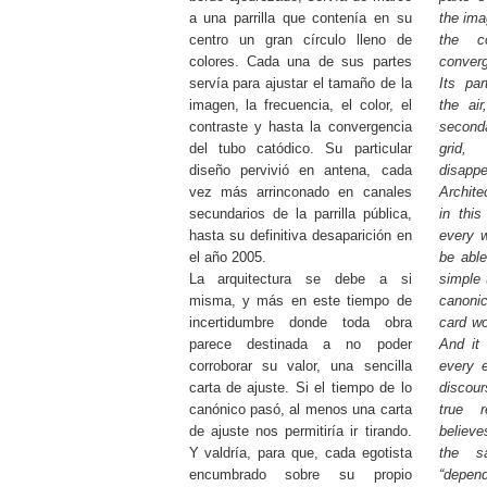
a una parrilla que contenía en su
the ima
centro un gran círculo lleno de
the c
colores. Cada una de sus partes
conver
servía para ajustar el tamaño de la
Its par
imagen, la frecuencia, el color, el
the air
contraste y hasta la convergencia
second
del tubo catódico. Su particular
grid,
diseño pervivió en antena, cada
disappe
vez más arrinconado en canales
Archite
secundarios de la parrilla pública,
in this
hasta su definitiva desaparición en
every 
el año 2005.
be able
La arquitectura se debe a si
simple 
misma, y más en este tiempo de
canonic
incertidumbre donde toda obra
card wo
parece destinada a no poder
And it 
corroborar su valor, una sencilla
every 
carta de ajuste. Si el tiempo de lo
discour
canónico pasó, al menos una carta
true 
de ajuste nos permitiría ir tirando.
believe
Y valdría, para que, cada egotista
the s
encumbrado sobre su propio
“depend