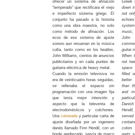
ofrecer un sistema de afinación
Greek 
“temperado” que rectificara el viejo
down in
e imperfecto sistema griego. El
not on
conjunto ha pasado a la historia
echoes
como una obra maestra, no solo
system 
como método de afinación. Los
music, 
ecos de ese sistema de ajuste
John 
sonoro aun resuenan en la música
commerc
culta, tanto como en los beatles,
guitar r
John Williams, cientos de anuncios
When t
publicitarios y en cada punteo de
not twe
guitarra eléctrica de heavy metal.
space 
Cuando la emisión televisiva no
filled 
era de veinticuatro horas seguidas,
better
se rellenaba el espacio sin
than t
programación con una imagen fija
and m
que tenía mejor intención y
particu
aspecto que la televenta de
Danis
electrodomésticos y colchones.
Hendil
Una
coloreada
y particular carta de
served 
ajuste diseñada por un ingeniero
contai
danés llamado Finn Hendil, con un
colors 
borde ajedrezado, servía de marco
parts s