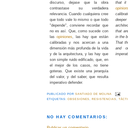
discurso, dejase que la obra
that i
contrastase su verdadera
opinion
relevancia. Cuando cualquiera cree
calibra
que todo vale lo mismo o que todo
deepe
"depende", conviene recordar que
archite
no es así. Que, como sucede con
that ar
las
opiniones
, las hay que están
in the 
calibradas y nos acercan a una
That th
dimensión más profunda de la vida
and o
y de la arquitectura, y las hay que
imperat
son simple ruido edificado, que, en
el mejor de los casos, no tiene
goteras. Que existe una jerarquía
del valor, y del saber, que resulta
imperativo defender.
PUBLICADO POR
SANTIAGO DE MOLINA
ETIQUETAS:
OBSESIONES
,
RESISTENCIAS
,
TÁCT
NO HAY COMENTARIOS:
Publicar un comentario