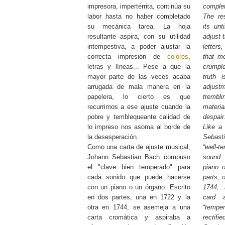
impresora, impertérrita, continúa su
comple
labor hasta no haber completado
The res
su mecánica tarea. La hoja
its unt
resultante aspira, con su utilidad
adjust 
intempestiva, a poder ajustar la
letters
correcta impresión de
colores
,
that m
letras y líneas... Pese a que la
crumpl
mayor parte de las veces acaba
truth 
arrugada de mala manera en la
adjus
papelera, lo cierto es que
trembl
recurrimos a ese ajuste cuando la
materia
pobre y temblequeante calidad de
despair
lo impreso nos asoma al borde de
Like a
la desesperación.
Sebas
Como una carta de ajuste musical,
“well-
Johann Sebastian Bach compuso
sound 
el "clave bien temperado" para
piano o
cada sonido que puede hacerse
parts, 
con un piano o un órgano. Escrito
1744, 
en dos partes, una en 1722 y la
card 
otra en 1744, se asemeja a una
“tempe
carta cromática y aspiraba a
rectif