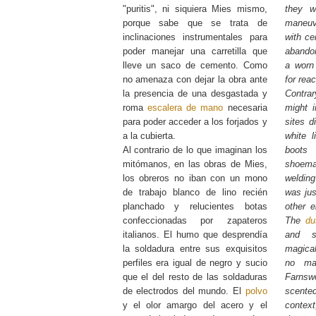
"puritis", ni siquiera Mies mismo,
they we
porque sabe que se trata de
maneuv
inclinaciones instrumentales para
with ce
poder manejar una carretilla que
abandon
lleve un saco de cemento. Como
a worn
no amenaza con dejar la obra ante
for rea
la presencia de una desgastada y
Contr
roma
escalera de mano
necesaria
might 
para poder acceder a los forjados y
sites d
a la cubierta.
white l
Al contrario de lo que imaginan los
boots
mitómanos, en las obras de Mies,
shoem
los obreros no iban con un mono
welding
de trabajo blanco de lino recién
was jus
planchado y relucientes botas
other e
confeccionadas por zapateros
The
du
italianos. El humo que desprendía
and s
la soldadura entre sus exquisitos
magica
perfiles era igual de negro y sucio
no mat
que el del resto de las soldaduras
Farnswo
de electrodos del mundo. El
polvo
scente
y el olor amargo del acero y el
contex