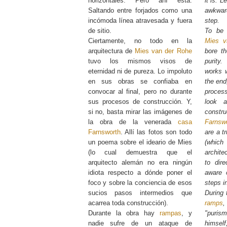
horizontales. Pero ahí está.
it is. 
Saltando entre forjados como una
awkward
incómoda línea atravesada y fuera
step.
de sitio.
To be 
Ciertamente, no todo en la
Mies v
arquitectura de
Mies van der Rohe
bore th
tuvo los mismos visos de
purity.
eternidad ni de pureza. Lo impoluto
works 
en sus obras se confiaba en
the end
convocar al final, pero no durante
process
sus procesos de construcción. Y,
look 
si no, basta mirar las imágenes de
const
la obra de la venerada
casa
Farnsw
Farnsworth
. Allí las fotos son todo
are a t
un poema sobre el ideario de Mies
(whic
(lo cual demuestra que el
archite
arquitecto alemán no era ningún
to dire
idiota respecto a dónde poner el
aware 
foco y sobre la conciencia de esos
steps i
sucios pasos intermedios que
During 
acarrea toda construcción).
ramps
,
Durante la obra hay
rampas
, y
"puri
nadie sufre de un ataque de
himsel