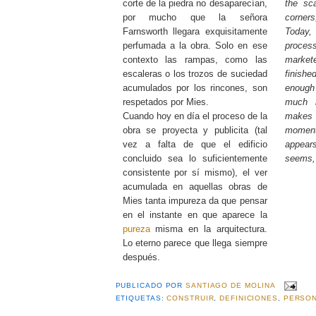
corte de la piedra no desaparecían,
the sca
por mucho que la señora
corners
Farnsworth llegara exquisitamente
Today
perfumada a la obra. Solo en ese
proce
contexto las rampas, como las
market
escaleras o los trozos de suciedad
finishe
acumulados por los rincones, son
enoug
respetados por Mies.
much i
Cuando hoy en día el proceso de la
makes
obra se proyecta y publicita (tal
mome
vez a falta de que el edificio
appears
concluido sea lo suficientemente
seems,
consistente por sí mismo), el ver
acumulada en aquellas obras de
Mies tanta impureza da que pensar
en el instante en que aparece la
pureza
misma en la arquitectura.
Lo eterno parece que llega siempre
después.
PUBLICADO POR
SANTIAGO DE MOLINA
ETIQUETAS:
CONSTRUIR
,
DEFINICIONES
,
PERSO