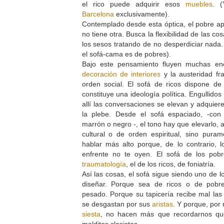
el rico puede adquirir esos
muebles
. 
Barcelona
exclusivamente).
Contemplado desde esta óptica, el pobre a
no tiene otra. Busca la flexibilidad de las co
los sesos tratando de no desperdiciar nada.
el sofá-cama es de pobres).
Bajo este pensamiento fluyen muchas en
decoración de interiores
y la austeridad fr
orden social. El sofá de ricos dispone de
constituye una ideología política. Engullido
allí las conversaciones se elevan y adquier
la plebe. Desde el sofá espaciado, -con
marrón o negro -, el tono hay que elevarlo,
cultural o de orden espiritual, sino pura
hablar más alto porque, de lo contrario, l
enfrente no te oyen. El sofá de los pob
traumatología
, el de los ricos, de foniatría.
Así las cosas, el sofá sigue siendo uno de l
diseñar. Porque sea de ricos o de pobr
pesado. Porque su tapicería recibe mal la
se desgastan por sus
aristas
. Y porque, por
siesta
, no hacen más que recordarnos que
malditos clasistas...