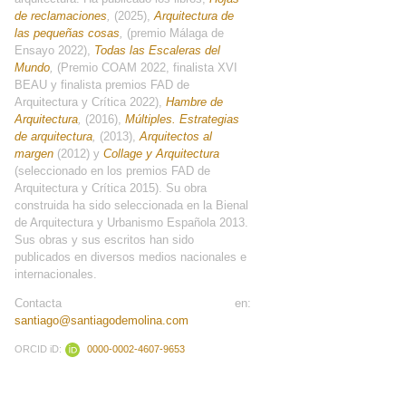
de reclamaciones
,
(2025),
Arquitectura de
las pequeñas cosas
,
(premio Málaga de
Ensayo 2022),
Todas las Escaleras del
Mundo
,
(Premio COAM 2022, finalista XVI
BEAU y finalista premios FAD de
Arquitectura y Crítica 2022),
Hambre de
Arquitectura
,
(2016),
Múltiples. Estrategias
de arquitectura
,
(2013),
Arquitectos al
margen
(2012) y
Collage y Arquitectura
(seleccionado en los premios FAD de
Arquitectura y Crítica 2015). Su obra
construida ha sido seleccionada en la Bienal
de Arquitectura y Urbanismo Española 2013.
Sus obras y sus escritos han sido
publicados en diversos medios nacionales e
internacionales.
Contacta en:
santiago@santiagodemolina.com
ORCID iD:
0000-0002-4607-9653