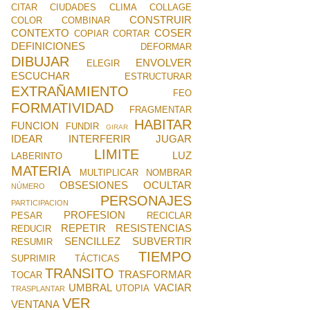
CITAR
CIUDADES
CLIMA
COLLAGE
CONSTRUIR
COLOR
COMBINAR
CONTEXTO
COSER
COPIAR
CORTAR
DEFINICIONES
DEFORMAR
DIBUJAR
ENVOLVER
ELEGIR
ESCUCHAR
ESTRUCTURAR
EXTRAÑAMIENTO
FEO
FORMATIVIDAD
FRAGMENTAR
HABITAR
FUNCION
FUNDIR
GIRAR
IDEAR
INTERFERIR
JUGAR
LIMITE
LUZ
LABERINTO
MATERIA
MULTIPLICAR
NOMBRAR
OBSESIONES
OCULTAR
NÚMERO
PERSONAJES
PARTICIPACION
PROFESION
PESAR
RECICLAR
REPETIR
RESISTENCIAS
REDUCIR
SENCILLEZ
SUBVERTIR
RESUMIR
TIEMPO
SUPRIMIR
TÁCTICAS
TRANSITO
TRASFORMAR
TOCAR
UMBRAL
VACIAR
UTOPIA
TRASPLANTAR
VER
VENTANA