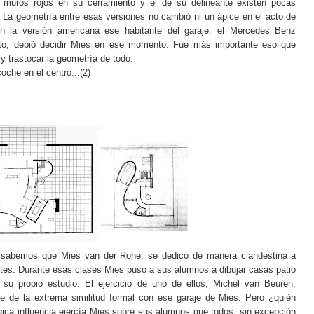
n muros rojos en su cerramiento y el de su delineante existen pocas
. La geometría entre esas versiones no cambió ni un ápice en el acto de
en la versión americana ese habitante del garaje: el Mercedes Benz
cito, debió decidir Mies en ese momento. Fue más importante eso que
a y trastocar la geometría de todo.
oche en el centro...(2)
, sabemos que Mies van der Rohe, se dedicó de manera clandestina a
ntes. Durante esas clases Mies puso a sus alumnos a dibujar casas patio
su propio estudio. El ejercicio de uno de ellos, Michel van Beuren,
e de la extrema similitud formal con ese garaje de Mies. Pero ¿quién
ica influencia ejercía Mies sobre sus alumnos que todos, sin excepción