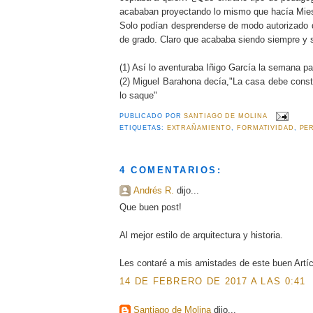
acababan proyectando lo mismo que hacía Mi
Solo podían desprenderse de modo autorizado de
de grado. Claro que acababa siendo siempre y
(1) Así lo aventuraba Iñigo García la semana 
(2) Miguel Barahona decía,"La casa debe constr
lo saque"
PUBLICADO POR
SANTIAGO DE MOLINA
ETIQUETAS:
EXTRAÑAMIENTO
,
FORMATIVIDAD
,
PE
4 COMENTARIOS:
Andrés R.
dijo...
Que buen post!
Al mejor estilo de arquitectura y historia.
Les contaré a mis amistades de este buen Artíc
14 DE FEBRERO DE 2017 A LAS 0:41
Santiago de Molina
dijo...