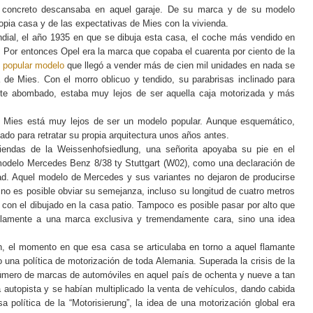
 concreto descansaba en aquel garaje. De su marca y de su modelo
opia casa y de las expectativas de Mies con la vivienda.
dial, el año 1935 en que se dibuja esta casa, el coche más vendido en
. Por entonces Opel era la marca que copaba el cuarenta por ciento de la
l
popular modelo
que llegó a vender más de cien mil unidades en nada se
 de Mies. Con el morro oblicuo y tendido, su parabrisas inclinado para
te abombado, estaba muy lejos de ser aquella caja motorizada y más
de Mies está muy lejos de ser un modelo popular. Aunque esquemático,
do para retratar su propia arquitectura unos años antes.
viendas de la Weissenhofsiedlung, una señorita apoyaba su pie en el
modelo Mercedes Benz 8/38 ty Stuttgart (W02), como una declaración de
idad. Aquel modelo de Mercedes y sus variantes no dejaron de producirse
no es posible obviar su semejanza, incluso su longitud de cuatro metros
 con el dibujado en la casa patio. Tampoco es posible pasar por alto que
olamente a una marca exclusiva y tremendamente cara, sino una idea
n, el momento en que esa casa se articulaba en torno a aquel flamante
una política de motorización de toda Alemania. Superada la crisis de la
número de marcas de automóviles en aquel país de ochenta y nueve a tan
 autopista y se habían multiplicado la venta de vehículos, dando cabida
política de la “Motorisierung”, la idea de una motorización global era