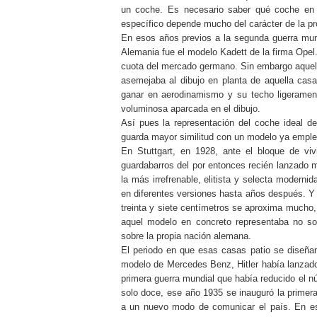
un coche. Es necesario saber qué coche en
específico depende mucho del carácter de la pr
En esos años previos a la segunda guerra mun
Alemania fue el modelo Kadett de la firma Opel
cuota del mercado germano. Sin embargo aque
asemejaba al dibujo en planta de aquella casa
ganar en aerodinamismo y su techo ligeramen
voluminosa aparcada en el dibujo.
Así pues la representación del coche ideal 
guarda mayor similitud con un modelo ya emplea
En Stuttgart, en 1928, ante el bloque de vi
guardabarros del por entonces recién lanzado 
la más irrefrenable, elitista y selecta modern
en diferentes versiones hasta años después. Y 
treinta y siete centímetros se aproxima mucho,
aquel modelo en concreto representaba no s
sobre la propia nación alemana.
El periodo en que esas casas patio se diseña
modelo de Mercedes Benz, Hitler había lanzado 
primera guerra mundial que había reducido el 
solo doce, ese año 1935 se inauguró la primera
a un nuevo modo de comunicar el país. En esa 