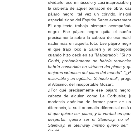
olvidarlo, ese minúsculo y casi inapreciabl
la cubierta de aquel barracón de obra, casi
pájaro negro, tal vez un córvido, insign
especial signo del Espíritu Santo exactamen
El arquitecto trabaja siempre acompañad
negro. Ese pájaro negro quita el sueñ
precisamente sobre la cabeza de ese maldi
nadie más en aquella foto. Ese pájaro negr
el que trajo loco a Salileri y al protag
cuando hizo decir en su “Malogrado”:
“Si n
Gould, probablemente no habría renuncia
habría convertido en virtuoso del piano y qu
mejores virtuosos del piano del mundo”. “¿P
miserable y un ególatra. Si huele mal”
, preg
al Altísimo, del insoportable Mozart.
¿Por qué precisamente ese pájaro negro
cabeza de alguien como Le Corbusier, j
modestia anónima de formar parte de un
diferencia, la sutil anomalía diferencial est
el que quiere ser piano, y la verdad es que
despertar, quiero ser el Steinway, no e
Steinway, el Steinway mismo quiero ser”
,
Gould.