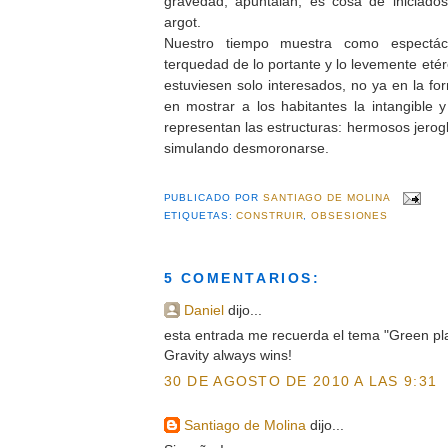
gravedad, apuntalan, es cosa de iniciad
argot.
Nuestro tiempo muestra como espectácu
terquedad de lo portante y lo levemente etér
estuviesen solo interesados, no ya en la for
en mostrar a los habitantes la intangible y 
representan las estructuras: hermosos jerogl
simulando desmoronarse.
PUBLICADO POR
SANTIAGO DE MOLINA
ETIQUETAS:
CONSTRUIR
,
OBSESIONES
5 COMENTARIOS:
Daniel
dijo...
esta entrada me recuerda el tema "Green pla
Gravity always wins!
30 DE AGOSTO DE 2010 A LAS 9:31
Santiago de Molina
dijo...