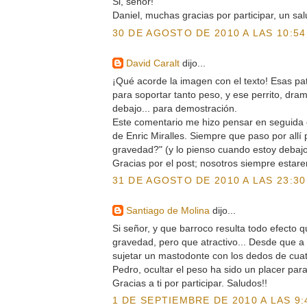
Si, señor!
Daniel, muchas gracias por participar, un sal
30 DE AGOSTO DE 2010 A LAS 10:54
David Caralt
dijo...
¡Qué acorde la imagen con el texto! Esas pati
para soportar tanto peso, y ese perrito, dr
debajo... para demostración.
Este comentario me hizo pensar en seguida e
de Enric Miralles. Siempre que paso por allí
gravedad?" (y lo pienso cuando estoy debajo d
Gracias por el post; nosotros siempre estare
31 DE AGOSTO DE 2010 A LAS 23:30
Santiago de Molina
dijo...
Si señor, y que barroco resulta todo efecto q
gravedad, pero que atractivo... Desde que a B
sujetar un mastodonte con los dedos de cua
Pedro, ocultar el peso ha sido un placer para
Gracias a ti por participar. Saludos!!
1 DE SEPTIEMBRE DE 2010 A LAS 9: