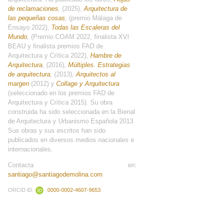
de reclamaciones
,
(2025),
Arquitectura de
las pequeñas cosas
,
(premio Málaga de
Ensayo 2022),
Todas las Escaleras del
Mundo
,
(Premio COAM 2022, finalista XVI
BEAU y finalista premios FAD de
Arquitectura y Crítica 2022),
Hambre de
Arquitectura
,
(2016),
Múltiples. Estrategias
de arquitectura
,
(2013),
Arquitectos al
margen
(2012) y
Collage y Arquitectura
(seleccionado en los premios FAD de
Arquitectura y Crítica 2015). Su obra
construida ha sido seleccionada en la Bienal
de Arquitectura y Urbanismo Española 2013.
Sus obras y sus escritos han sido
publicados en diversos medios nacionales e
internacionales.
Contacta en:
santiago@santiagodemolina.com
ORCID iD:
0000-0002-4607-9653