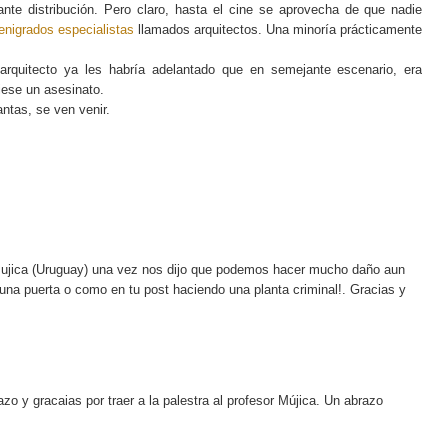
nte distribución. Pero claro, hasta el cine se aprovecha de que nadie
enigrados especialistas
llamados arquitectos. Una minoría prácticamente
rquitecto ya les habría adelantado que en semejante escenario, era
tiese un asesinato.
antas, se ven venir.
s Mujica (Uruguay) una vez nos dijo que podemos hacer mucho daño aun
na puerta o como en tu post haciendo una planta criminal!. Gracias y
o y gracaias por traer a la palestra al profesor Mújica. Un abrazo