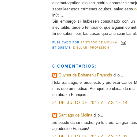
cinematográfica alguien podría cometer semeja
saber leer esos crímenes ocultos, salvo esos
d
inútil…
Sin embargo si hubiesen consultado con un a
inevitable, tarde o temprano, que alguien come
Si se saben leer, las cosas que anuncian las pl
PUBLICADO POR
SANTIAGO DE MOLINA
ETIQUETAS:
DIBUJAR
,
PROFESION
6 COMENTARIOS:
Guynot de Boismenu François
dijo...
Hola Santiago, el arquitecto y profesor Carlo
mas que un medico. Por ejemplo ubicando mal u
un abrazo François.
31 DE JULIO DE 2017 A LAS 12:14
Santiago de Molina
dijo...
Se puede dañar mucho, ya lo creo. Un gran abraz
agradecido François!
31 DE JULIO DE 2017 A LAS 14:03