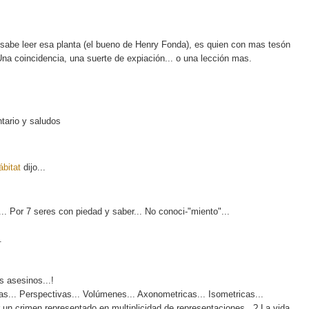
 sabe leer esa planta (el bueno de Henry Fonda), es quien con mas tesón
na coincidencia, una suerte de expiación... o una lección mas.
tario y saludos
bitat
dijo...
.. Por 7 seres con piedad y saber... No conoci-"miento"...
.
s asesinos...!
s... Perspectivas... Volúmenes... Axonometricas... Isometricas...
n crimen representado en multiplicidad de representaciones...? La vida