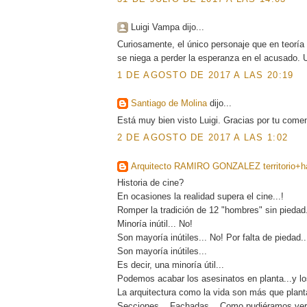
Luigi Vampa dijo...
Curiosamente, el único personaje que en teoría
se niega a perder la esperanza en el acusado. U
1 DE AGOSTO DE 2017 A LAS 20:19
Santiago de Molina
dijo...
Está muy bien visto Luigi. Gracias por tu comen
2 DE AGOSTO DE 2017 A LAS 1:02
Arquitecto RAMIRO GONZALEZ territorio+há
Historia de cine?
En ocasiones la realidad supera el cine...!
Romper la tradición de 12 "hombres" sin piedad.
Minoría inútil... No!
Son mayoría inútiles... No! Por falta de piedad..
Son mayoría inútiles...
Es decir, una minoría útil...
Podemos acabar los asesinatos en planta...y lo
La arquitectura como la vida son más que planta
Secciones... Fachadas... Como pudiéramos ver u