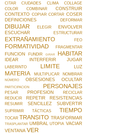
CITAR
CIUDADES
CLIMA
COLLAGE
CONSTRUIR
COLOR
COMBINAR
CONTEXTO
COSER
COPIAR
CORTAR
DEFINICIONES
DEFORMAR
DIBUJAR
ENVOLVER
ELEGIR
ESCUCHAR
ESTRUCTURAR
EXTRAÑAMIENTO
FEO
FORMATIVIDAD
FRAGMENTAR
HABITAR
FUNCION
FUNDIR
GIRAR
IDEAR
INTERFERIR
JUGAR
LIMITE
LUZ
LABERINTO
MATERIA
MULTIPLICAR
NOMBRAR
OBSESIONES
OCULTAR
NÚMERO
PERSONAJES
PARTICIPACION
PROFESION
PESAR
RECICLAR
REPETIR
RESISTENCIAS
REDUCIR
SENCILLEZ
SUBVERTIR
RESUMIR
TIEMPO
SUPRIMIR
TÁCTICAS
TRANSITO
TRASFORMAR
TOCAR
UMBRAL
VACIAR
UTOPIA
TRASPLANTAR
VER
VENTANA