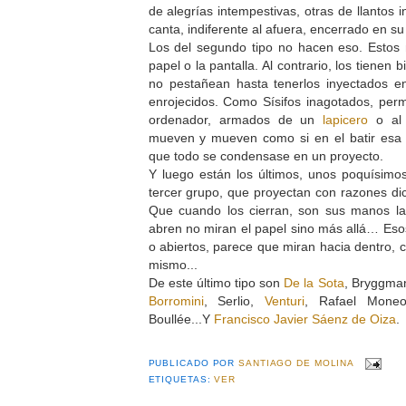
de alegrías intempestivas, otras de llantos 
canta, indiferente al afuera, encerrado en su
Los del segundo tipo no hacen eso. Estos n
papel o la pantalla. Al contrario, los tienen 
no pestañean hasta tenerlos inyectados 
enrojecidos. Como Sísifos inagotados, per
ordenador, armados de un
lapicero
o al
mueven y mueven como si en el batir esa
que todo se condensase en un proyecto.
Y luego están los últimos, unos poquísimo
tercer grupo, que proyectan con razones dic
Que cuando los cierran, son sus manos l
abren no miran el papel sino más allá… Esos
o abiertos, parece que miran hacia dentro, 
mismo...
De este último tipo son
De la Sota
, Bryggma
Borromini
, Serlio,
Venturi
, Rafael Mone
Boullée...Y
Francisco Javier Sáenz de Oiza
.
PUBLICADO POR
SANTIAGO DE MOLINA
ETIQUETAS:
VER