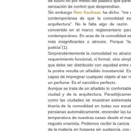
de futuro no por medio del plástico que parec
sensación de confort que desprendían.
Sin embargo
Rem Koolhaas
ha dicho: "me r
contemporánea de que la comodidad es
arquitectura". No le falta algo de razó
convertido en el marco reglamentario para
contemporáneo. En aras de la comodidad se
más insignificantes o atroces. Porque “
justicia”(1).
Sorprendentemente la comodidad no alcanza
requerimiento funcional, ni formal, sino sim
que debe ser distribuido con equidad entre 
la postre resulta un añadido insustancial. 
capaz de impregnar cualquier objeto al ser ro
un perfume. Es el narcótico perfecto.
Aunque se trata de un añadido lo confortable
ciudad y de la arquitectura. Paradójicamen
como las ciudades se muestran extremada
tiranía de la comodidad en todas sus esca
persianas automáticamente, encender las lu
temperatura de nuestras casas desde el mand
regusto onanista. Podemos recibir la caricia
de la materia en hogares sin sustancia, con