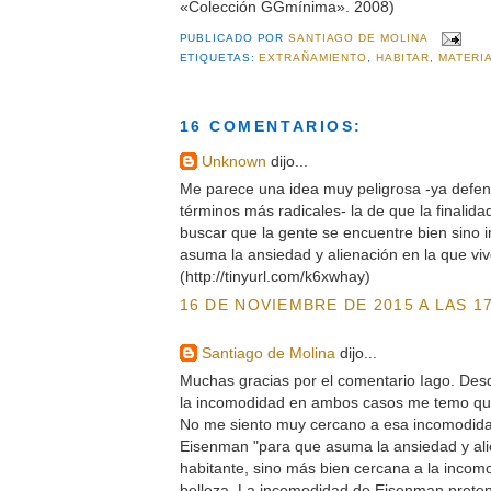
«Colección GGmínima». 2008)
PUBLICADO POR
SANTIAGO DE MOLINA
ETIQUETAS:
EXTRAÑAMIENTO
,
HABITAR
,
MATERI
16 COMENTARIOS:
Unknown
dijo...
Me parece una idea muy peligrosa -ya defe
términos más radicales- la de que la finalida
buscar que la gente se encuentre bien sino
asuma la ansiedad y alienación en la que viv
(http://tinyurl.com/k6xwhay)
16 DE NOVIEMBRE DE 2015 A LAS 17
Santiago de Molina
dijo...
Muchas gracias por el comentario Iago. Des
la incomodidad en ambos casos me temo que
No me siento muy cercano a esa incomodid
Eisenman "para que asuma la ansiedad y alie
habitante, sino más bien cercana a la incom
belleza. La incomodidad de Eisenman preten