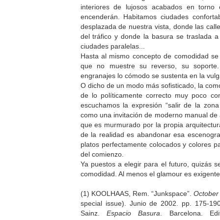
interiores de lujosos acabados en torn
encenderán. Habitamos ciudades conforta
desplazada de nuestra vista, donde las call
del tráfico y donde la basura se traslada 
ciudades paralelas...
Hasta al mismo concepto de comodidad se
que no muestre su reverso, su soport
engranajes lo cómodo se sustenta en la vulg
O dicho de un modo más sofisticado, la co
de lo políticamente correcto muy poco con
escuchamos la expresión “salir de la zona
como una invitación de moderno manual de 
que es murmurado por la propia arquitectura
de la realidad es abandonar esa escenograf
platos perfectamente colocados y colores pa
del comienzo.
Ya puestos a elegir para el futuro, quizás 
comodidad. Al menos el glamour es exigent
(1) KOOLHAAS, Rem. “Junkspace”.
Octobe
special issue). Junio de 2002. pp. 175-190
Sainz.
Espacio Basura
. Barcelona. Edi