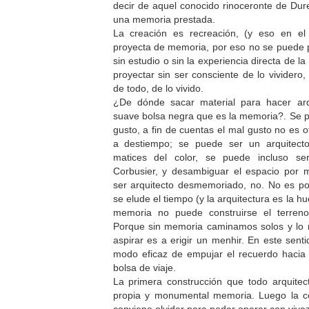
decir de aquel conocido rinoceronte de Dur
una memoria prestada.
La creación es recreación, (y eso en el
proyecta de memoria, por eso no se puede pr
sin estudio o sin la experiencia directa de la
proyectar sin ser consciente de lo vividero,
de todo, de lo vivido.
¿De dónde sacar material para hacer arq
suave bolsa negra que es la memoria?. Se p
gusto, a fin de cuentas el mal gusto no es 
a destiempo; se puede ser un arquitecto
matices del color, se puede incluso s
Corbusier, y desambiguar el espacio por m
ser arquitecto desmemoriado, no. No es po
se elude el tiempo (y la arquitectura es la hu
memoria no puede construirse el terreno
Porque sin memoria caminamos solos y lo
aspirar es a erigir un menhir. En este senti
modo eficaz de empujar el recuerdo hacia 
bolsa de viaje.
La primera construcción que todo arquitec
propia y monumental memoria. Luego la c
conviene olvidar para poder operar con vive